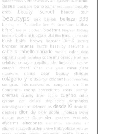
avon
avene
bakuchiol
autobombo
aveno
ayurvida
bases
bb creams
beauty
basicare
beauticool
beauty school
drop
beauty tour
beautyps
belleza BBB
bek
bel-lab
biblias
belleza en Falabella
benefit
benetton
biferdil
bioderma
bio oil
bioclean
biogreen
Biolage
biotherm
BioZone
bkd
Blind
bioterra
Blas
blur cream
blush
bobbi brown
booster
Boti-K
breuer
bronzer
brumas
burt's bees
by seelvana
c
cabello
cabello dañado
calvin klein
cacharel
capilatis
cc creams
celiaquía
cavalli
caviahue
celimax
cepage
celulitis
cepillos de limpieza
cerave
cetaphil
chanel
Cher
china glaze
chia graal
clean beauty
clinique
clarins
cicatricure.
colágeno y elastina
colorama
commonlabs
compras internacionales
compras on line
coony
correctores
Conciencia
cosrx
covergirl
cremas
cuerpo
cruelty free
cuello
cutex
dermaglos
cyzone
deluxe
depilacion
ddf
desde IG
dermoelementos
dermalogica
desde IG.
dior
desfiles
diy
doble limpieza
Dove
DKNY
ducray
Dupe Alert
ecotools
dumitié
ecoderm
elecciones
efyderma
elementos esenciales
elf
elixires
elizabeth arden
elvive
Embryolisse
emolan
esencias
estée lauder
error común