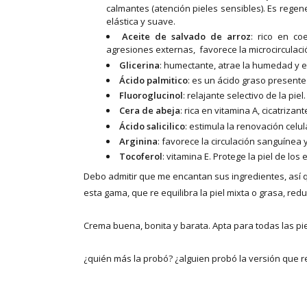
calmantes (atención pieles sensibles). Es rege
elástica y suave.
Aceite de salvado de arroz
: rico en co
agresiones externas, favorece la microcirculaci
Glicerina
: humectante, atrae la humedad y e
Ácido palmitico
: es un ácido graso presente 
Fluoroglucinol
: relajante selectivo de la piel.
Cera de abeja
: rica en vitamina A, cicatrizan
Ácido salicilico
: estimula la renovación celula
Arginina
: favorece la circulación sanguínea
Tocoferol
: vitamina E. Protege la piel de lo
Debo admitir que me encantan sus ingredientes, así qu
esta gama, que re equilibra la piel mixta o grasa, red
Crema buena, bonita y barata. Apta para todas las piel
¿quién más la probó? ¿alguien probó la versión que