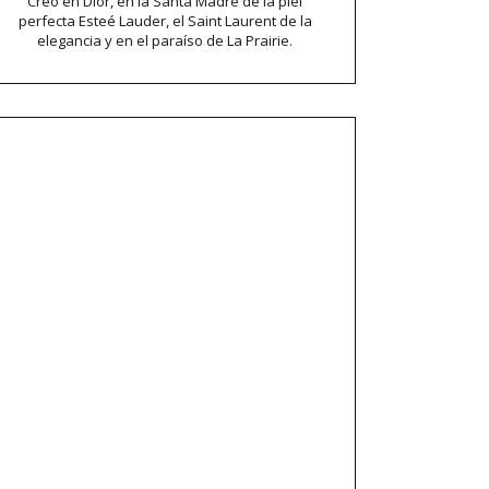
Creo en Dior, en la Santa Madre de la piel
perfecta Esteé Lauder, el Saint Laurent de la
elegancia y en el paraíso de La Prairie.