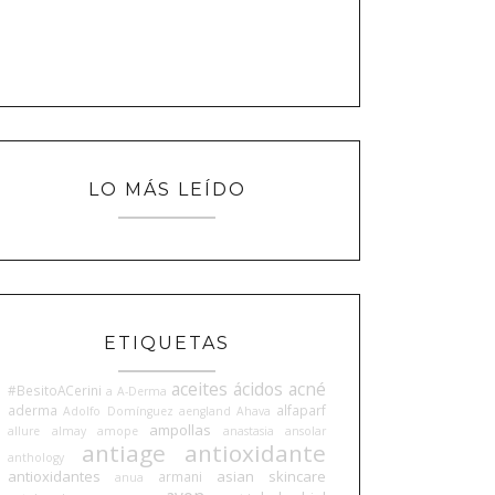
LO MÁS LEÍDO
ETIQUETAS
aceites
ácidos
acné
#BesitoACerini
a
A-Derma
aderma
alfaparf
Adolfo Domínguez
aengland
Ahava
ampollas
allure
almay
amope
anastasia
ansolar
antiage
antioxidante
anthology
antioxidantes
asian skincare
armani
anua