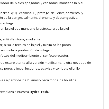
nerador de pieles apagadas y cansadas, mantiene la piel
enzima q10, vitamina E, protege del envejecimiento y
ón de la sangre, calmante, drenante y descongestivo.
s antiage,
en la piel que mantiene la estructura de la piel.
te, antiinflamtoria, emoliente
r, alisa la textura de la piel y minimiza los poros.
 y estimula la producción de colágeno
s efectos del medioambiente al ser fotoprotector.
e estaré atenta al la versión matificante, la otra novedad de
uce poros e imperfecciones, suaviza y combate el brillo.
es a partir de los 25 años y para todos los bolsillos.
 reemplaza a nuestra
HydraFresh
?