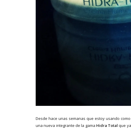
Desde hace unas semanas que estoy usando como c
una nueva integrante de la gama
Hidra Total
que ya 