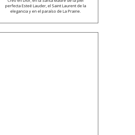
Creo en Dior, en la Santa Madre de la piel
perfecta Esteé Lauder, el Saint Laurent de la
elegancia y en el paraíso de La Prairie.