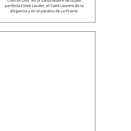
Creo en Dior, en la Santa Madre de la piel
perfecta Esteé Lauder, el Saint Laurent de la
elegancia y en el paraíso de La Prairie.