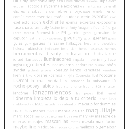
dior
diy
doble limpieza
Dove
ducray
Dupe Alert
DKNY
dumitié
elecciones
ecotools
efyderma
ecoderm
elementos esenciales
elf
elixires
elizabeth arden
elvive
Embryolisse
error
emolan
eventos
esencias
estée lauder
eucerin
común
escada
ewe
exfoliante
exfoliación
eximia
expertas
exposoma
exel
face charts
farmacity
fidelité
filorga
fascino
fendi
fenty
ferragamo
FYI
garnier
Framesi
frizz
germaine de
Foreo
forlle'd
gentil
givenchy
guerlain
capuccini
get the look
giveaway
gucci
guess
guías
gurúes
hairssime
hallazgos
guiv
head and shoulders
helena rubinstein
heliocare
hello skin
herbal essences
hermes
herramientas beauty
hidratación
hidratante
iluminadores
in my face
idraet
illamasqua
impala
in love
ingredientes
invierno
isdin
jabón
inglot
Isadora
Inoa
issue
syndet
kbeauty
kenzo
kerastase
jactan's
jergens
Kérastase
kiehl's
klorane
l'occitane
kosmos
kiko
kr
Kylie Cosmetics
l'bel
L'Oreal
la
la cruel verdad
la puissance
La Pasionaria
roche-posay
labios
laca
laboratorio once
laborit
lancaster
lanzamientos
lancôme
lbel
las pepas
lemel
lidherma
limpieza
lo dejo a tu criterio
lush
loewe
MAC
makeup for dummies
mabby autino
macadamia natural oil
maquillaje
manchas
manos
manual de uso
mantra
masacre de
marc jacobs
mary kay
mario badescu
mark by avon
mascarillas
marcas
masajes
max factor
mavala
matrix
maybelline
mellizos o gemelos?
Medicube
medusa colores