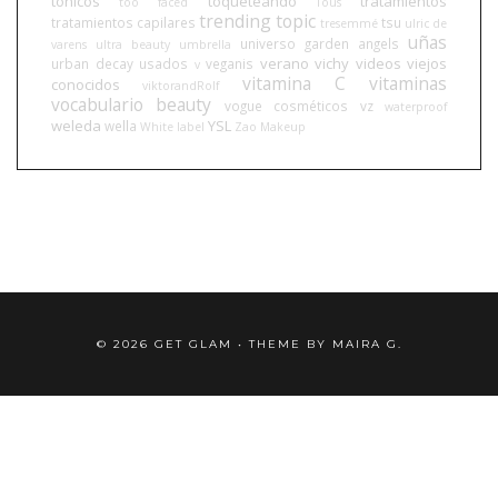
tónicos
toqueteando
tratamientos
too faced
Tous
trending topic
tratamientos capilares
tsu
tresemmé
ulric de
uñas
universo garden angels
varens
ultra beauty
umbrella
verano
vichy
videos
viejos
urban decay
usados
veganis
v
vitamina C
vitaminas
conocidos
viktorandRolf
vocabulario beauty
vogue cosméticos
vz
waterproof
weleda
YSL
wella
White label
Zao Makeup
©
2026
GET GLAM
• THEME BY
MAIRA G.