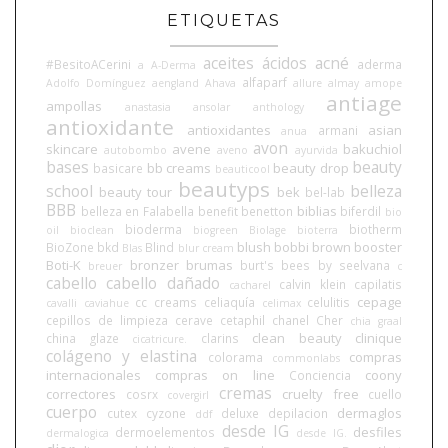
ETIQUETAS
aceites
ácidos
acné
#BesitoACerini
aderma
a
A-Derma
alfaparf
Adolfo Domínguez
aengland
Ahava
allure
almay
amope
antiage
ampollas
anastasia
ansolar
anthology
antioxidante
antioxidantes
asian
armani
anua
avon
skincare
avene
bakuchiol
autobombo
aveno
ayurvida
bases
beauty
bb creams
beauty drop
basicare
beauticool
beautyps
school
belleza
beauty tour
bek
bel-lab
BBB
biblias
belleza en Falabella
benefit
benetton
biferdil
bio
bioderma
biotherm
oil
bioclean
biogreen
Biolage
bioterra
blush
bobbi brown
booster
BioZone
bkd
Blind
Blas
blur cream
Boti-K
bronzer
brumas
burt's bees
by seelvana
breuer
c
cabello
cabello dañado
calvin klein
capilatis
cacharel
cepage
cc creams
celiaquía
celulitis
cavalli
caviahue
celimax
cepillos de limpieza
cerave
cetaphil
chanel
Cher
chia graal
clean beauty
clinique
china glaze
clarins
cicatricure.
colágeno y elastina
compras
colorama
commonlabs
internacionales
compras on line
coony
Conciencia
cremas
correctores
cruelty free
cosrx
cuello
covergirl
cuerpo
dermaglos
cutex
cyzone
deluxe
depilacion
ddf
desde IG
desfiles
dermoelementos
dermalogica
desde IG.