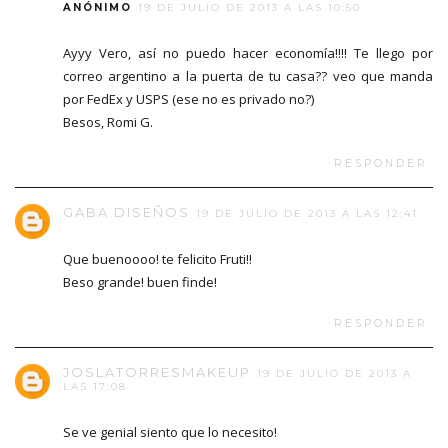
ANÓNIMO
19 DE JULIO DE 2013 A LAS 10:50
Ayyy Vero, así no puedo hacer economía!!!! Te llego por
correo argentino a la puerta de tu casa?? veo que manda
por FedEx y USPS (ese no es privado no?)
Besos, Romi G.
RESPONDER
GABA DISEÑOS
19 DE JULIO DE 2013 A LAS 12:41
Que buenoooo! te felicito Fruti!!
Beso grande! buen finde!
RESPONDER
JOSLATORRESMAKEUP
19 DE JULIO DE 2013 A
LAS 17:08
Se ve genial siento que lo necesito!