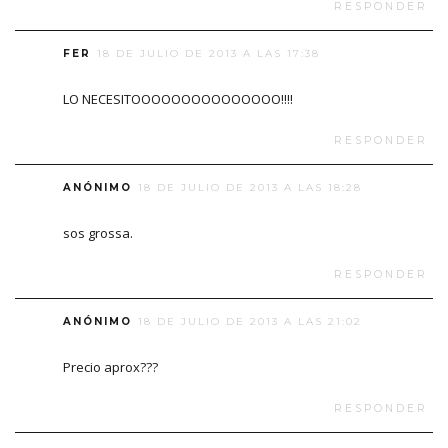
RESPONDER
FER
18 DE JULIO DE 2013 A LAS 17:38
LO NECESITOOOOOOOOOOOOOOO!!!!
RESPONDER
ANÓNIMO
18 DE JULIO DE 2013 A LAS 18:28
sos grossa.
RESPONDER
ANÓNIMO
18 DE JULIO DE 2013 A LAS 21:02
Precio aprox???
RESPONDER