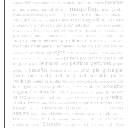
manchas
MAC
makeup for dummies
autino
macadamia natural oil
maquillaje
manos
manual de uso
marc jacobs
mantra
masacre de marcas
masajes
mary kay
mario badescu
mark by avon
mascarillas
maybelline
max factor
mavala
Medicube
matrix
mellizos o gemelos?
métodos
medusa colores
mi voto no es positivo
mis
milaborit
mia skincare
Mía skincare
michael kors
mies
minx nails
preferidos
moda
moroccanoil
mustela
narciso Rodriguez
nars
natura
naturalmente
natura siberica
NBOTB
NE
nell ross
neutrogena
niacinamida
nivea
no sos vos soy yo
neostrata
ojos
nuxe
NWNO
ogx
olaplex
opi
noticias
ole henriksen
OMS
onyx
pantene
para él
pat
pao dessaner
Orlane
osis+
otowil
paco rabanne
peinados
péptidos
perfumes
mcgrath
pelo
payot
perpiel
piel
pestañas
piel grasa
piel
philips
perricone
PharmaMel
joven
piel mixta
piel seca
piel sensible
pieles
maduras
pieles sensibles
por
polución
Pitanguy
polysianes
ponds
productos
la blogósfera
prebióticos
primer
positivo
premios
veganos
protección solar
purederm
proyecto auras
pupa
retinol
QUIERO
regina
rayos
real techniques
Raise
recessionismo
revlon
rimmel
rubor
rulos
rutinas
sally
roc
rostro
roby
rosácea
s
hansen
schwarzkopf
sebastian
sephora
sauna
semi di lino
serums
shampoo
sin sulfatos
shiseido
sin
shu uemura
sigma
sol
tacc
skin1004
soluciones
sinful
Sisley
skincare memes
sofí klei
Spabado
spa
micelares
sri sri
spatagonia
stendhal
StIves