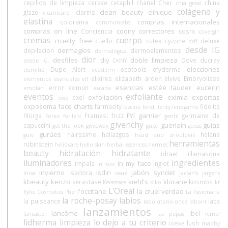
cepillos de limpieza
cerave
cetaphil
chanel
Cher
china
chia graal
colágeno y
clean beauty
clinique
glaze
clarins
cicatricure.
elastina
compras internacionales
colorama
commonlabs
compras on line
coony
correctores
Conciencia
cosrx
covergirl
cremas
cuerpo
cruelty free
cuello
cutex
cyzone
deluxe
ddf
desde IG
dermaglos
depilacion
dermoelementos
dermalogica
dior
desfiles
diy
doble limpieza
Dove
ducray
desde IG.
DKNY
elecciones
Dupe Alert
ecotools
efyderma
dumitié
ecoderm
elixires
elizabeth arden
elvive
Embryolisse
elementos esenciales
elf
esencias
estée lauder
eucerin
error común
emolan
escada
eventos
exfoliante
exfoliación
eximia
expertas
exel
ewe
exposoma
face charts
farmacity
fidelité
fascino
fendi
fenty
ferragamo
FYI
garnier
filorga
Framesi
frizz
germaine de
Foreo
forlle'd
gentil
givenchy
guerlain
guías
capuccini
get the look
giveaway
gucci
guess
gurúes
hairssime
hallazgos
helena
guiv
head and shoulders
herramientas
rubinstein
heliocare
hello skin
herbal essences
hermes
beauty
hidratación
hidratante
idraet
illamasqua
iluminadores
ingredientes
in my face
impala
inglot
in love
invierno
isdin
jabón syndet
Isadora
Inoa
issue
jactan's
jergens
kbeauty
kenzo
kiehl's
klorane
kerastase
kosmos
Kérastase
kiko
kr
L'Oreal
l'occitane
la cruel verdad
Kylie Cosmetics
l'bel
La Pasionaria
la roche-posay
labios
la puissance
laca
laboratorio once
laborit
lanzamientos
lancôme
lbel
lancaster
las pepas
lemel
lidherma
limpieza
lo dejo a tu criterio
lush
loewe
mabby