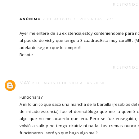
RESPONDE
ANÓNIMO
2 DE AGOSTO DE 2013 A LAS 13:33
Ayer me entere de su existencia,estoy conteniendome para no
al puesto de vichy que tengo a 3 cuadras.Esta muy caro!!!! : (
adelante seguro que lo compro!!!
Besote
RESPONDE
MAY
2 DE AGOSTO DE 2013 A LAS 20:50
Funcionara?
A mi lo único que sacó una mancha de la barbilla (resabios del 
de mi adolescencia) fue el dermatólogo que me la quemó 
algo que no me acuerdo que era. Pero se fue enseguida,
volvió a salir y no tengo cicatriz ni nada. Las cremas nunca
funcionaron...seré yo que hago algo mal?