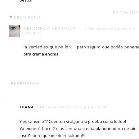
Besos!
RESPONDE
RESPUESTAS
VERÓNICA FRÁGOLA
3 DE AGOSTO DE 2013 A
LAS 9:07
la verdad es que no lo vi... pero seguro que podés ponert
otra crema encima!
RESPONDER
JUANA
2 DE AGOSTO DE 2013 A LAS 10:56
Y es carísimo?? Cuenten si alguna lo prueba cómo le fue!
Yo empecé hace 2 días con una crema blanqueadora de piel
Just. Espero que me de resultado!!!