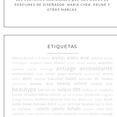
PERFUMES DE DISEÑADOR: MARIA CHER, PRUNE Y
OTRAS MARCAS.
ETIQUETAS
aceites
ácidos
acné
#BesitoACerini
aderma
a
A-Derma
Adolfo
ampollas
alfaparf
Domínguez
aengland
Ahava
allure
almay
amope
antiage
antioxidante
anastasia
ansolar
anthology
antioxidantes
asian skincare
avene
armani
anua
autobombo
avon
bases
bakuchiol
bb creams
basicare
aveno
ayurvida
beauty school
beauty drop
beauty tour
beauticool
beautyps
belleza BBB
bek
bel-lab
belleza en Falabella
biblias
benefit
benetton
biferdil
bioderma
bio oil
bioclean
biogreen
blush
biotherm
BioZone
bkd
Blind
Biolage
bioterra
Blas
blur cream
bobbi brown
booster
Boti-K
bronzer
brumas
burt's bees
breuer
cabello
cabello dañado
by seelvana
calvin klein
c
cacharel
cepage
capilatis
cc creams
celiaquía
celulitis
cavalli
caviahue
celimax