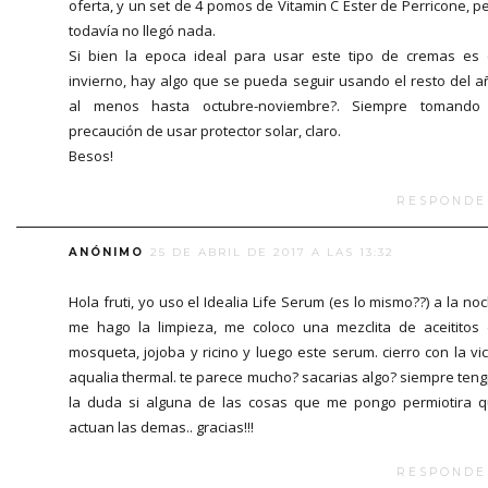
oferta, y un set de 4 pomos de Vitamin C Ester de Perricone, p
todavía no llegó nada.
Si bien la epoca ideal para usar este tipo de cremas es
invierno, hay algo que se pueda seguir usando el resto del a
al menos hasta octubre-noviembre?. Siempre tomando 
precaución de usar protector solar, claro.
Besos!
RESPONDE
ANÓNIMO
25 DE ABRIL DE 2017 A LAS 13:32
Hola fruti, yo uso el Idealia Life Serum (es lo mismo??) a la no
me hago la limpieza, me coloco una mezclita de aceititos
mosqueta, jojoba y ricino y luego este serum. cierro con la vi
aqualia thermal. te parece mucho? sacarias algo? siempre ten
la duda si alguna de las cosas que me pongo permiotira 
actuan las demas.. gracias!!!
RESPONDE