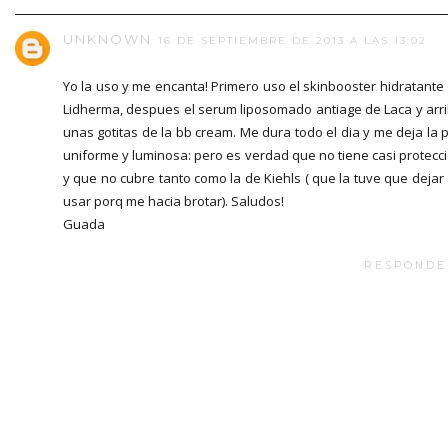
UNKNOWN
16 DE SEPTIEMBRE DE 2013 A LAS 13:02
Yo la uso y me encanta! Primero uso el skinbooster hidratante
Lidherma, despues el serum liposomado antiage de Laca y arr
unas gotitas de la bb cream. Me dura todo el dia y me deja la p
uniforme y luminosa: pero es verdad que no tiene casi protecc
y que no cubre tanto como la de Kiehls ( que la tuve que dejar
usar porq me hacia brotar). Saludos!
Guada
RESPONDE