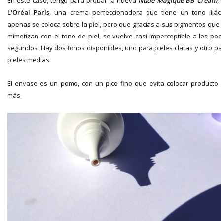
En este caso, tengo para probar la nueva
Nude Magique BB Cream
,
L'Oréal París
, una crema perfeccionadora que tiene un tono lilá
apenas se coloca sobre la piel, pero que gracias a sus pigmentos que
mimetizan con el tono de piel, se vuelve casi imperceptible a los po
segundos. Hay dos tonos disponibles, uno para pieles claras y otro p
pieles medias.
El envase es un pomo, con un pico fino que evita colocar producto
más.