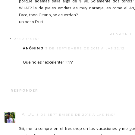
porque además salía algo de $ 90. Solamente dos tonos?
WHAT? la de pieles emdias es muy naranja, es como el An
Face, tono Gitano, se acuerdan?
un beso Fruti
RESPONDE
RESPUESTAS
ANÓNIMO
3 DE SEPTIEMBRE DE 2013 A LAS 22:12
Que no es "excelente" ????
RESPONDER
TATUU
3 DE SEPTIEMBRE DE 2013 A LAS 16:04
Siii, me la compre en el freeshop en las vacaciones y me gu