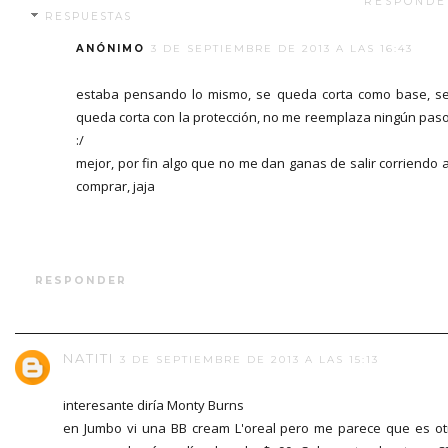
RESPONDE
RESPUESTAS
ANÓNIMO
3 DE SEPTIEMBRE DE 2013 A LAS 16:43
estaba pensando lo mismo, se queda corta como base, s
queda corta con la protección, no me reemplaza ningún pas
:/
mejor, por fin algo que no me dan ganas de salir corriendo 
comprar, jaja
RESPONDER
NATITI
3 DE SEPTIEMBRE DE 2013 A LAS 15:13
interesante diría Monty Burns
en Jumbo vi una BB cream L'oreal pero me parece que es ot