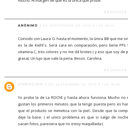
mucho. Al margen de que es la unica que probe.
RESPONDE
ANÓNIMO
3 DE SEPTIEMBRE DE 2013 A LAS 16:54
Coincido con Laura G: hasta el momento, la única BB que me si
es la de Kiehl´s. Será cara en comparación, pero tiene PFS 
vitamina C, tres colores y no me dá brotes ( y eso que soy de p
grasa). Un lujo que vale la pena. Besos. Carolina.
RESPONDE
UNKNOWN
3 DE SEPTIEMBRE DE 2013 A LAS 18:28
Yo probe la de La ROChE y hasta ahora funciona. Mucho no
gustan los primeros minutos que la tengo puesta pero es ha
que el producto se mimetiza con la piel.. Desde que la comp
deje la base. ( el unico problema es que si salgo de noch
sacan fotos, pareciera que no estoy maquillada:(