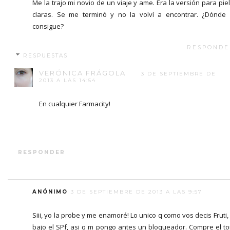
Me la trajo mi novio de un viaje y ame. Era la versión para pie
claras. Se me terminó y no la volví a encontrar. ¿Dónde
consigue?
RESPONDE
RESPUESTAS
VERÓNICA FRÁGOLA
3 DE SEPTIEMBRE DE
2013 A LAS 14:54
En cualquier Farmacity!
RESPONDER
ANÓNIMO
3 DE SEPTIEMBRE DE 2013 A LAS 9:57
Siii, yo la probe y me enamoré! Lo unico q como vos decis Fruti,
bajo el SPf, asi q m pongo antes un bloqueador. Compre el t