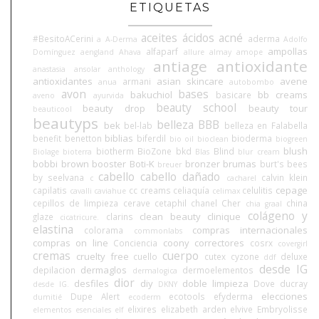
ETIQUETAS
aceites
ácidos
acné
#BesitoACerini
aderma
a
A-Derma
Adolfo
ampollas
alfaparf
Domínguez
aengland
Ahava
allure
almay
amope
antiage
antioxidante
anastasia
ansolar
anthology
antioxidantes
asian skincare
avene
armani
anua
autobombo
avon
bases
bakuchiol
bb creams
basicare
aveno
ayurvida
beauty school
beauty drop
beauty tour
beauticool
beautyps
belleza BBB
bek
bel-lab
belleza en Falabella
biblias
benefit
benetton
biferdil
bioderma
bio oil
bioclean
biogreen
blush
biotherm
BioZone
bkd
Blind
Biolage
bioterra
Blas
blur cream
bobbi brown
booster
Boti-K
bronzer
brumas
burt's bees
breuer
cabello
cabello dañado
by seelvana
calvin klein
c
cacharel
cepage
capilatis
cc creams
celiaquía
celulitis
cavalli
caviahue
celimax
cepillos de limpieza
cerave
cetaphil
chanel
Cher
china
chia graal
colágeno y
clean beauty
clinique
glaze
clarins
cicatricure.
elastina
compras internacionales
colorama
commonlabs
compras on line
coony
correctores
Conciencia
cosrx
covergirl
cremas
cuerpo
cruelty free
cuello
cutex
cyzone
deluxe
ddf
desde IG
dermaglos
depilacion
dermoelementos
dermalogica
dior
desfiles
diy
doble limpieza
Dove
ducray
desde IG.
DKNY
elecciones
Dupe Alert
ecotools
efyderma
dumitié
ecoderm
elixires
elizabeth arden
elvive
Embryolisse
elementos esenciales
elf