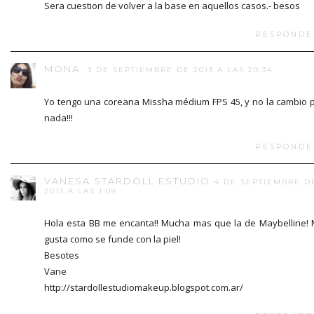
Sera cuestion de volver a la base en aquellos casos.- besos
RESPONDE
MONA
3 DE SEPTIEMBRE DE 2013 A LAS 20:34
Yo tengo una coreana Missha médium FPS 45, y no la cambio 
nada!!!
RESPONDE
VANESA STARDOLL ESTUDIO
4 DE SEPTIEMBRE D
2013 A LAS 1:08
Hola esta BB me encanta!! Mucha mas que la de Maybelline!
gusta como se funde con la piel!
Besotes
Vane
http://stardollestudiomakeup.blogspot.com.ar/