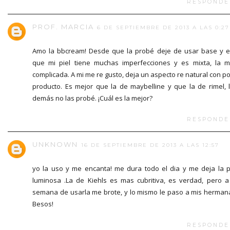
RESPONDE
PROF. MARCIA
6 DE SEPTIEMBRE DE 2013 A LAS 0:27
Amo la bbcream! Desde que la probé deje de usar base y 
que mi piel tiene muchas imperfecciones y es mixta, la 
complicada. A mi me re gusto, deja un aspecto re natural con p
producto. Es mejor que la de maybelline y que la de rimel, 
demás no las probé. ¡Cuál es la mejor?
RESPONDE
UNKNOWN
16 DE SEPTIEMBRE DE 2013 A LAS 12:57
yo la uso y me encanta! me dura todo el dia y me deja la p
luminosa .La de Kiehls es mas cubritiva, es verdad, pero a
semana de usarla me brote, y lo mismo le paso a mis herman
Besos!
RESPONDE