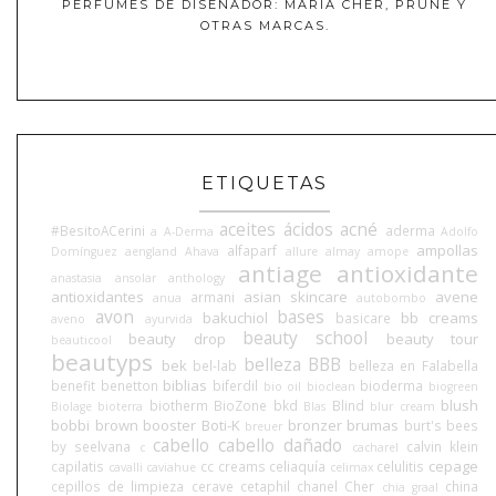
PERFUMES DE DISEÑADOR: MARIA CHER, PRUNE Y
OTRAS MARCAS.
ETIQUETAS
aceites
ácidos
acné
#BesitoACerini
aderma
a
A-Derma
Adolfo
ampollas
alfaparf
Domínguez
aengland
Ahava
allure
almay
amope
antiage
antioxidante
anastasia
ansolar
anthology
antioxidantes
asian skincare
avene
armani
anua
autobombo
avon
bases
bakuchiol
bb creams
basicare
aveno
ayurvida
beauty school
beauty drop
beauty tour
beauticool
beautyps
belleza BBB
bek
bel-lab
belleza en Falabella
biblias
benefit
benetton
biferdil
bioderma
bio oil
bioclean
biogreen
blush
biotherm
BioZone
bkd
Blind
Biolage
bioterra
Blas
blur cream
bobbi brown
booster
Boti-K
bronzer
brumas
burt's bees
breuer
cabello
cabello dañado
by seelvana
calvin klein
c
cacharel
cepage
capilatis
cc creams
celiaquía
celulitis
cavalli
caviahue
celimax
cepillos de limpieza
cerave
cetaphil
chanel
Cher
china
chia graal