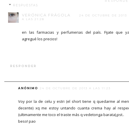
RESPONDE
RESPUESTAS
VERÓNICA FRÁGOLA
24 DE OCTUBRE DE 2013
A LAS 21:28
en las farmacias y perfumerias del país. Fijate que y
agregué los precios!
RESPONDER
ANÓNIMO
24 DE OCTUBRE DE 2013 A LAS 11:23
Voy por la de celu y estri (el short tiene q quedarme al me
decente) xq me estoy untando cuanta crema hay al respe
(ultimamente me toco el traste más q vedetonga barata),pst..
beso! pao