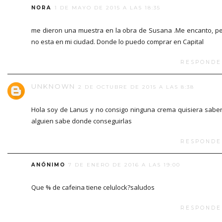
NORA
1 DE MAYO DE 2015 A LAS 18:35
me dieron una muestra en la obra de Susana .Me encanto, p
no esta en mi ciudad. Donde lo puedo comprar en Capital
RESPONDE
UNKNOWN
2 DE OCTUBRE DE 2015 A LAS 8:38
Hola soy de Lanus y no consigo ninguna crema quisiera saber
alguien sabe donde conseguirlas
RESPONDE
ANÓNIMO
7 DE ENERO DE 2016 A LAS 19:00
Que % de cafeina tiene celulock?saludos
RESPONDE