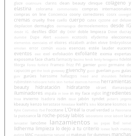
colágeno y
clean beauty
clinique
glaze
clarins
cicatricure.
elastina
compras internacionales
colorama
commonlabs
compras on line
coony
correctores
Conciencia
cosrx
covergirl
cremas
cuerpo
cruelty free
cuello
cutex
cyzone
deluxe
ddf
desde IG
dermaglos
depilacion
dermoelementos
dermalogica
dior
desfiles
diy
doble limpieza
Dove
ducray
desde IG.
DKNY
elecciones
Dupe Alert
ecotools
efyderma
dumitié
ecoderm
elixires
elizabeth arden
elvive
Embryolisse
elementos esenciales
elf
esencias
estée lauder
eucerin
error común
emolan
escada
eventos
exfoliante
exfoliación
eximia
expertas
exel
ewe
exposoma
face charts
farmacity
fidelité
fascino
fendi
fenty
ferragamo
FYI
garnier
filorga
Framesi
frizz
germaine de
Foreo
forlle'd
gentil
givenchy
guerlain
guías
capuccini
get the look
giveaway
gucci
guess
gurúes
hairssime
hallazgos
helena
guiv
head and shoulders
herramientas
rubinstein
heliocare
hello skin
herbal essences
hermes
beauty
hidratación
hidratante
idraet
illamasqua
iluminadores
ingredientes
in my face
impala
inglot
in love
invierno
isdin
jabón syndet
Isadora
Inoa
issue
jactan's
jergens
kbeauty
kenzo
kiehl's
klorane
kerastase
kosmos
Kérastase
kiko
kr
L'Oreal
l'occitane
la cruel verdad
Kylie Cosmetics
l'bel
La Pasionaria
la roche-posay
labios
la puissance
laca
laboratorio once
laborit
lanzamientos
lancôme
lbel
lancaster
las pepas
lemel
lidherma
limpieza
lo dejo a tu criterio
lush
loewe
mabby
manchas
MAC
makeup for dummies
autino
macadamia natural oil