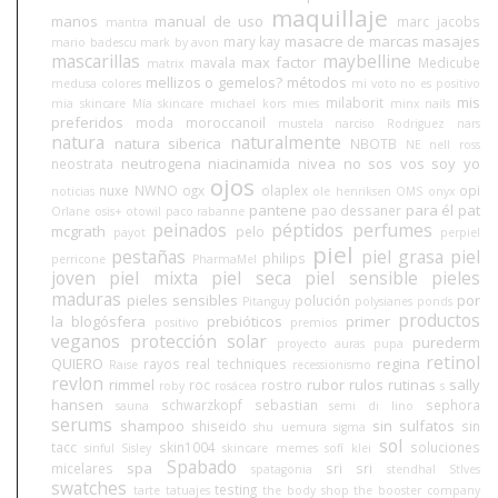
maquillaje
manos
manual de uso
marc jacobs
mantra
masacre de marcas
masajes
mary kay
mario badescu
mark by avon
mascarillas
maybelline
max factor
mavala
Medicube
matrix
mellizos o gemelos?
métodos
medusa colores
mi voto no es positivo
mis
milaborit
mia skincare
Mía skincare
michael kors
mies
minx nails
preferidos
moda
moroccanoil
mustela
narciso Rodriguez
nars
natura
naturalmente
natura siberica
NBOTB
NE
nell ross
neutrogena
niacinamida
nivea
no sos vos soy yo
neostrata
ojos
nuxe
NWNO
ogx
olaplex
opi
noticias
ole henriksen
OMS
onyx
pantene
para él
pat
pao dessaner
Orlane
osis+
otowil
paco rabanne
peinados
péptidos
perfumes
mcgrath
pelo
payot
perpiel
piel
pestañas
piel grasa
piel
philips
perricone
PharmaMel
joven
piel mixta
piel seca
piel sensible
pieles
maduras
pieles sensibles
por
polución
Pitanguy
polysianes
ponds
productos
la blogósfera
prebióticos
primer
positivo
premios
veganos
protección solar
purederm
proyecto auras
pupa
retinol
QUIERO
regina
rayos
real techniques
Raise
recessionismo
revlon
rimmel
rubor
rulos
rutinas
sally
roc
rostro
roby
rosácea
s
hansen
schwarzkopf
sebastian
sephora
sauna
semi di lino
serums
shampoo
sin sulfatos
shiseido
sin
shu uemura
sigma
sol
tacc
skin1004
soluciones
sinful
Sisley
skincare memes
sofí klei
Spabado
spa
micelares
sri sri
spatagonia
stendhal
StIves
swatches
testing
tarte
tatuajes
the body shop
the booster company