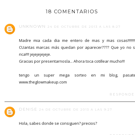
18 COMENTARIOS
UNKNOWN
24 DE OCTUBRE DE 2013 A LAS 8:27
Madre mia cada dia me entero de mas y mas cosas!!!!!!!!!!
CUantas marcas más quedan por aparecer???? Que yo no 
rica!!!! jejejejejeje.
Gracias por presentarnosla... Ahora toca cotillear mucho!!!
tengo un super mega sorteo en mi blog, pasate!!
www.theglowmakeup.com
RESPONDE
DENISE
24 DE OCTUBRE DE 2013 A LAS 9:27
Hola, sabes donde se consiguen? precios?