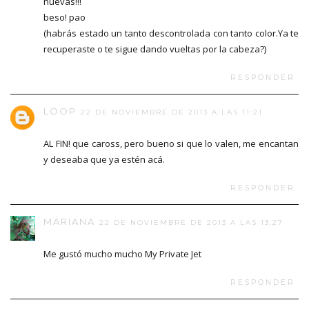
nuevas!!!
beso! pao
(habrás estado un tanto descontrolada con tanto color.Ya te
recuperaste o te sigue dando vueltas por la cabeza?)
RESPONDER
LOOP
22 DE NOVIEMBRE DE 2013 A LAS 11:21
AL FIN! que caross, pero bueno si que lo valen, me encantan
y deseaba que ya estén acá.
RESPONDER
MARIANA
22 DE NOVIEMBRE DE 2013 A LAS 13:27
Me gustó mucho mucho My Private Jet
RESPONDER