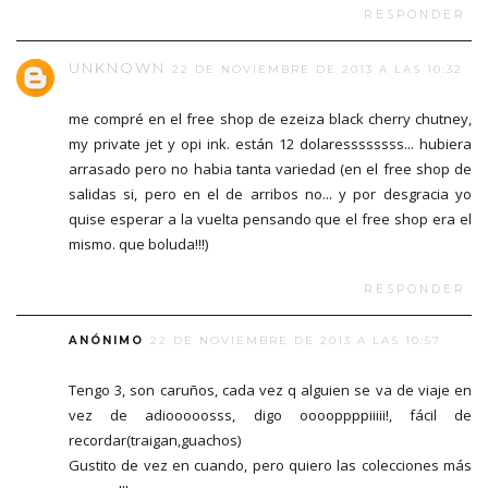
RESPONDER
UNKNOWN
22 DE NOVIEMBRE DE 2013 A LAS 10:32
me compré en el free shop de ezeiza black cherry chutney,
my private jet y opi ink. están 12 dolaressssssss... hubiera
arrasado pero no habia tanta variedad (en el free shop de
salidas si, pero en el de arribos no... y por desgracia yo
quise esperar a la vuelta pensando que el free shop era el
mismo. que boluda!!!)
RESPONDER
ANÓNIMO
22 DE NOVIEMBRE DE 2013 A LAS 10:57
Tengo 3, son caruños, cada vez q alguien se va de viaje en
vez de adiooooosss, digo ooooppppiiiii!, fácil de
recordar(traigan,guachos)
Gustito de vez en cuando, pero quiero las colecciones más