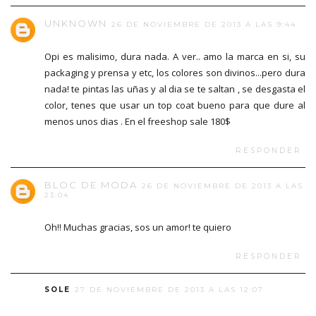
UNKNOWN
26 DE NOVIEMBRE DE 2013 A LAS 9:44
Opi es malisimo, dura nada. A ver.. amo la marca en si, su
packaging y prensa y etc, los colores son divinos...pero dura
nada! te pintas las uñas y al dia se te saltan , se desgasta el
color, tenes que usar un top coat bueno para que dure al
menos unos dias . En el freeshop sale 180$
RESPONDER
BLOC DE MODA
26 DE NOVIEMBRE DE 2013 A LAS
23:04
Oh!! Muchas gracias, sos un amor! te quiero
RESPONDER
SOLE
27 DE NOVIEMBRE DE 2013 A LAS 12:07