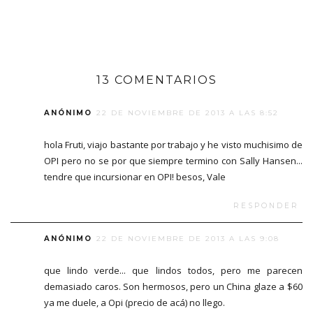
13 COMENTARIOS
ANÓNIMO
22 DE NOVIEMBRE DE 2013 A LAS 8:52
hola Fruti, viajo bastante por trabajo y he visto muchisimo de
OPI pero no se por que siempre termino con Sally Hansen...
tendre que incursionar en OPI! besos, Vale
RESPONDER
ANÓNIMO
22 DE NOVIEMBRE DE 2013 A LAS 9:08
que lindo verde... que lindos todos, pero me parecen
demasiado caros. Son hermosos, pero un China glaze a $60
ya me duele, a Opi (precio de acá) no llego.