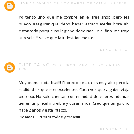
UNKNOWN
22 DE NOVIEMBRE DE 2013 A LAS 15:19
Yo tengo uno que me compre en el free shop...pero les
puedo asegurar que debo haber estado media hora ahi
estancada porque no lograba decidirme!! y al final me traje
uno solo!!!! se ve que la indesicion me taro......
RESPONDER
EUGE CALVO
22 DE NOVIEMBRE DE 2013 A LAS
16:09
Muy buena nota fruti!!! El precio de aca es muy alto pero la
realidad es que son excelentes. Cada vez que alguien viaja
pido opi. No solo cuentan con infinidad de colores ademas
tienen un pincel increíble y duran años. Creo que tengo uno
hace 2 años y esta intacto.
Pidamos OPI para todos y todas!!!
RESPONDER