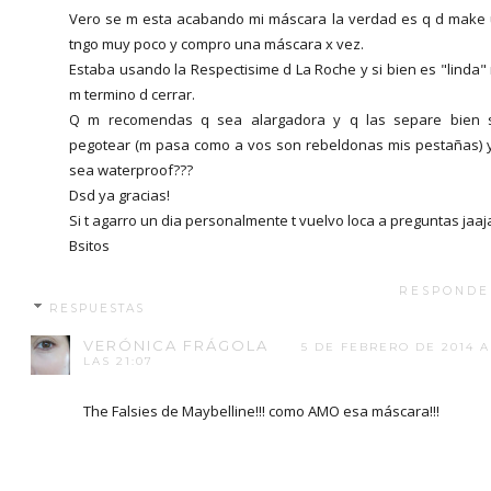
Vero se m esta acabando mi máscara la verdad es q d make
tngo muy poco y compro una máscara x vez.
Estaba usando la Respectisime d La Roche y si bien es "linda"
m termino d cerrar.
Q m recomendas q sea alargadora y q las separe bien 
pegotear (m pasa como a vos son rebeldonas mis pestañas) 
sea waterproof???
Dsd ya gracias!
Si t agarro un dia personalmente t vuelvo loca a preguntas jaaj
Bsitos
RESPONDE
RESPUESTAS
VERÓNICA FRÁGOLA
5 DE FEBRERO DE 2014 A
LAS 21:07
The Falsies de Maybelline!!! como AMO esa máscara!!!