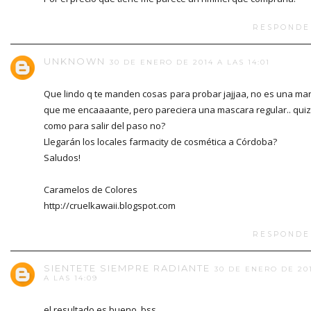
RESPONDE
UNKNOWN
30 DE ENERO DE 2014 A LAS 14:01
Que lindo q te manden cosas para probar jajjaa, no es una ma
que me encaaaante, pero pareciera una mascara regular.. qui
como para salir del paso no?
Llegarán los locales farmacity de cosmética a Córdoba?
Saludos!
Caramelos de Colores
http://cruelkawaii.blogspot.com
RESPONDE
SIENTETE SIEMPRE RADIANTE
30 DE ENERO DE 20
A LAS 14:09
el resultado es bueno, bss