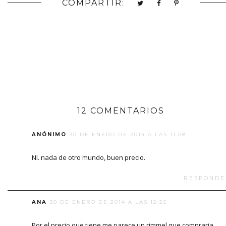
COMPARTIR:
12 COMENTARIOS
ANÓNIMO
30 DE ENERO DE 2014 A LAS 11:08
NI. nada de otro mundo, buen precio.
RESPONDE
ANA
30 DE ENERO DE 2014 A LAS 12:25
Por el precio que tiene me parece un rimmel que compraria.