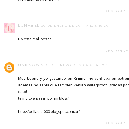
RESPONDE
LUNABEL
30 DE ENERO DE 2014 A LAS 18:20
No está mal! besos
RESPONDE
UNKNOWN
31 DE ENERO DE 2014 A LAS 9:35
Muy bueno y yo gastando en Rimmel, no confiaba en extre
ademas no sabia que tambien venian waterproof...gracias por
dato!
te invito a pasar por mi blog :)
http://bellaella000.blogspot.com.ar/
RESPONDE