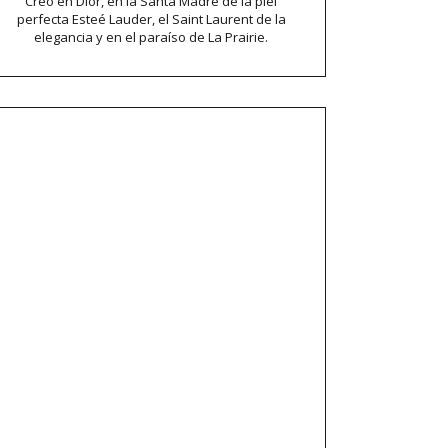
Creo en Dior, en la Santa Madre de la piel
perfecta Esteé Lauder, el Saint Laurent de la
elegancia y en el paraíso de La Prairie.