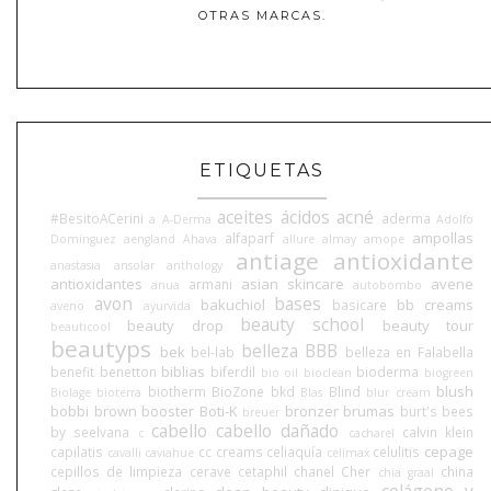
OTRAS MARCAS.
ETIQUETAS
aceites
ácidos
acné
#BesitoACerini
aderma
a
A-Derma
Adolfo
ampollas
alfaparf
Domínguez
aengland
Ahava
allure
almay
amope
antiage
antioxidante
anastasia
ansolar
anthology
antioxidantes
asian skincare
avene
armani
anua
autobombo
avon
bases
bakuchiol
bb creams
basicare
aveno
ayurvida
beauty school
beauty drop
beauty tour
beauticool
beautyps
belleza BBB
bek
bel-lab
belleza en Falabella
biblias
benefit
benetton
biferdil
bioderma
bio oil
bioclean
biogreen
blush
biotherm
BioZone
bkd
Blind
Biolage
bioterra
Blas
blur cream
bobbi brown
booster
Boti-K
bronzer
brumas
burt's bees
breuer
cabello
cabello dañado
by seelvana
calvin klein
c
cacharel
cepage
capilatis
cc creams
celiaquía
celulitis
cavalli
caviahue
celimax
cepillos de limpieza
cerave
cetaphil
chanel
Cher
china
chia graal
colágeno y