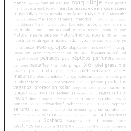
maquillaje
manos
manual de uso
marc jacobs
mantra
masacre de marcas
masajes
mary kay
mario badescu
mark by avon
mascarillas
maybelline
max factor
mavala
Medicube
matrix
mellizos o gemelos?
métodos
medusa colores
mi voto no es positivo
mis
milaborit
mia skincare
Mía skincare
michael kors
mies
minx nails
preferidos
moda
moroccanoil
mustela
narciso Rodriguez
nars
natura
naturalmente
natura siberica
NBOTB
NE
nell ross
neutrogena
niacinamida
nivea
no sos vos soy yo
neostrata
ojos
nuxe
NWNO
ogx
olaplex
opi
noticias
ole henriksen
OMS
onyx
pantene
para él
pat
pao dessaner
Orlane
osis+
otowil
paco rabanne
peinados
péptidos
perfumes
mcgrath
pelo
payot
perpiel
piel
pestañas
piel grasa
piel
philips
perricone
PharmaMel
joven
piel mixta
piel seca
piel sensible
pieles
maduras
pieles sensibles
por
polución
Pitanguy
polysianes
ponds
productos
la blogósfera
prebióticos
primer
positivo
premios
veganos
protección solar
purederm
proyecto auras
pupa
retinol
QUIERO
regina
rayos
real techniques
Raise
recessionismo
revlon
rimmel
rubor
rulos
rutinas
sally
roc
rostro
roby
rosácea
s
hansen
schwarzkopf
sebastian
sephora
sauna
semi di lino
serums
shampoo
sin sulfatos
shiseido
sin
shu uemura
sigma
sol
tacc
skin1004
soluciones
sinful
Sisley
skincare memes
sofí klei
Spabado
spa
micelares
sri sri
spatagonia
stendhal
StIves
swatches
testing
tarte
tatuajes
the body shop
the booster company