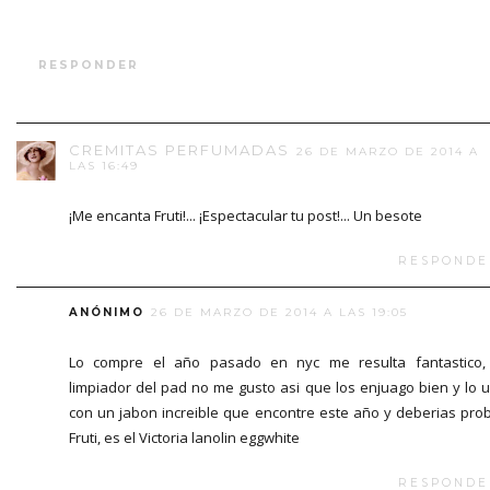
RESPONDER
CREMITAS PERFUMADAS
26 DE MARZO DE 2014 A
LAS 16:49
¡Me encanta Fruti!... ¡Espectacular tu post!... Un besote
RESPONDE
ANÓNIMO
26 DE MARZO DE 2014 A LAS 19:05
Lo compre el año pasado en nyc me resulta fantastico,
limpiador del pad no me gusto asi que los enjuago bien y lo 
con un jabon increible que encontre este año y deberias pro
Fruti, es el Victoria lanolin eggwhite
RESPONDE