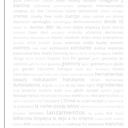
clean beauty
clinique
glaze
clarins
cicatricure.
elastina
compras internacionales
colorama
commonlabs
compras on line
coony
correctores
Conciencia
cosrx
covergirl
cremas
cuerpo
cruelty free
cuello
cutex
cyzone
deluxe
ddf
desde IG
dermaglos
depilacion
dermoelementos
dermalogica
dior
desfiles
diy
doble limpieza
Dove
ducray
desde IG.
DKNY
elecciones
Dupe Alert
ecotools
efyderma
dumitié
ecoderm
elixires
elizabeth arden
elvive
Embryolisse
elementos esenciales
elf
esencias
estée lauder
eucerin
error común
emolan
escada
eventos
exfoliante
exfoliación
eximia
expertas
exel
ewe
exposoma
face charts
farmacity
fidelité
fascino
fendi
fenty
ferragamo
FYI
garnier
filorga
Framesi
frizz
germaine de
Foreo
forlle'd
gentil
givenchy
guerlain
guías
capuccini
get the look
giveaway
gucci
guess
gurúes
hairssime
hallazgos
helena
guiv
head and shoulders
herramientas
rubinstein
heliocare
hello skin
herbal essences
hermes
beauty
hidratación
hidratante
idraet
illamasqua
iluminadores
ingredientes
in my face
impala
inglot
in love
invierno
isdin
jabón syndet
Isadora
Inoa
issue
jactan's
jergens
kbeauty
kenzo
kiehl's
klorane
kerastase
kosmos
Kérastase
kiko
kr
L'Oreal
l'occitane
la cruel verdad
Kylie Cosmetics
l'bel
La Pasionaria
la roche-posay
labios
la puissance
laca
laboratorio once
laborit
lanzamientos
lancôme
lbel
lancaster
las pepas
lemel
lidherma
limpieza
lo dejo a tu criterio
lush
loewe
mabby
manchas
MAC
makeup for dummies
autino
macadamia natural oil