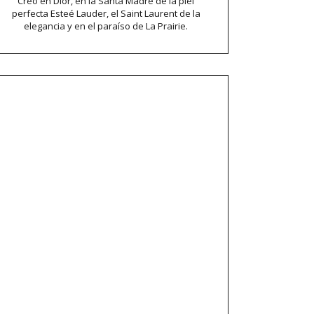
Creo en Dior, en la Santa Madre de la piel
perfecta Esteé Lauder, el Saint Laurent de la
elegancia y en el paraíso de La Prairie.