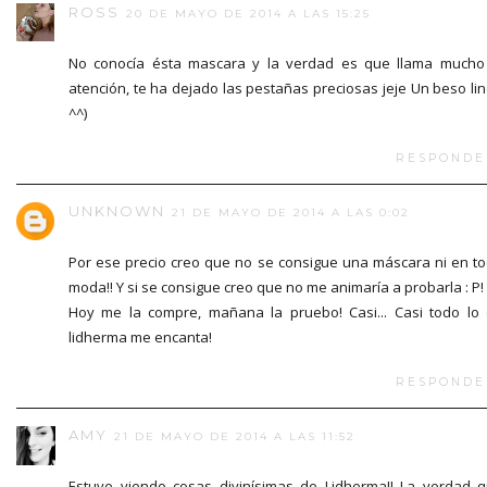
ROSS
20 DE MAYO DE 2014 A LAS 15:25
No conocía ésta mascara y la verdad es que llama mucho
atención, te ha dejado las pestañas preciosas jeje Un beso li
^^)
RESPONDE
UNKNOWN
21 DE MAYO DE 2014 A LAS 0:02
Por ese precio creo que no se consigue una máscara ni en t
moda!! Y si se consigue creo que no me animaría a probarla : P!
Hoy me la compre, mañana la pruebo! Casi... Casi todo lo
lidherma me encanta!
RESPONDE
AMY
21 DE MAYO DE 2014 A LAS 11:52
Estuve viendo cosas divinísimas de Lidherma!! La verdad 