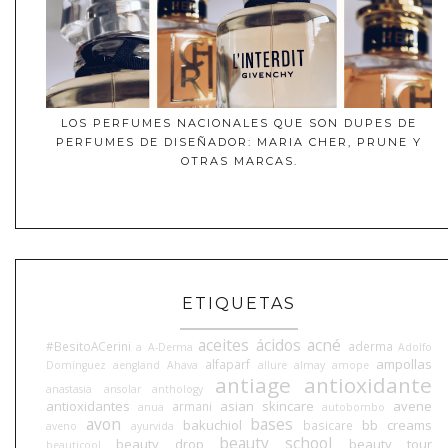
LOS PERFUMES NACIONALES QUE SON DUPES DE
PERFUMES DE DISEÑADOR: MARIA CHER, PRUNE Y
OTRAS MARCAS.
ETIQUETAS
aceites
ácidos
acné
#BesitoACerini
aderma
a
A-Derma
Adolfo
ampollas
alfaparf
Domínguez
aengland
Ahava
allure
almay
amope
antiage
antioxidante
anastasia
ansolar
anthology
antioxidantes
asian skincare
avene
armani
anua
autobombo
avon
bases
bakuchiol
bb creams
basicare
aveno
ayurvida
beauty school
beauty drop
beauty tour
beauticool