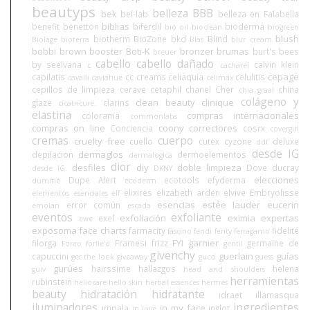
beautyps
belleza BBB
bek
bel-lab
belleza en Falabella
biblias
benefit
benetton
biferdil
bioderma
bio oil
bioclean
biogreen
blush
biotherm
BioZone
bkd
Blind
Biolage
bioterra
Blas
blur cream
bobbi brown
booster
Boti-K
bronzer
brumas
burt's bees
breuer
cabello
cabello dañado
by seelvana
calvin klein
c
cacharel
cepage
capilatis
cc creams
celiaquía
celulitis
cavalli
caviahue
celimax
cepillos de limpieza
cerave
cetaphil
chanel
Cher
china
chia graal
colágeno y
clean beauty
clinique
glaze
clarins
cicatricure.
elastina
compras internacionales
colorama
commonlabs
compras on line
coony
correctores
Conciencia
cosrx
covergirl
cremas
cuerpo
cruelty free
cuello
cutex
cyzone
deluxe
ddf
desde IG
dermaglos
depilacion
dermoelementos
dermalogica
dior
desfiles
diy
doble limpieza
Dove
ducray
desde IG.
DKNY
elecciones
Dupe Alert
ecotools
efyderma
dumitié
ecoderm
elixires
elizabeth arden
elvive
Embryolisse
elementos esenciales
elf
esencias
estée lauder
eucerin
error común
emolan
escada
eventos
exfoliante
exfoliación
eximia
expertas
exel
ewe
exposoma
face charts
farmacity
fidelité
fascino
fendi
fenty
ferragamo
FYI
garnier
filorga
Framesi
frizz
germaine de
Foreo
forlle'd
gentil
givenchy
guerlain
guías
capuccini
get the look
giveaway
gucci
guess
gurúes
hairssime
hallazgos
helena
guiv
head and shoulders
herramientas
rubinstein
heliocare
hello skin
herbal essences
hermes
beauty
hidratación
hidratante
idraet
illamasqua
iluminadores
ingredientes
in my face
impala
inglot
in love