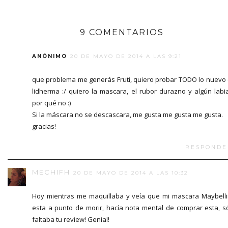
9 COMENTARIOS
ANÓNIMO
20 DE MAYO DE 2014 A LAS 9:21
que problema me generás Fruti, quiero probar TODO lo nuevo
lidherma :/ quiero la mascara, el rubor durazno y algún labial
por qué no :)
Si la máscara no se descascara, me gusta me gusta me gusta.
gracias!
RESPONDE
MECHIFH
20 DE MAYO DE 2014 A LAS 10:32
Hoy mientras me maquillaba y veía que mi mascara Maybell
esta a punto de morir, hacía nota mental de comprar esta, s
faltaba tu review! Genial!