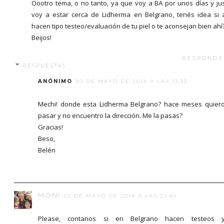
Oootro tema, o no tanto, ya que voy a BA por unos días y ju
voy a estar cerca de Lidherma en Belgrano, tenés idea si 
hacen tipo testeo/evaluación de tu piel o te aconsejan bien ahí
Beijos!
RESPONDE
RESPUESTAS
ANÓNIMO
20 DE MAYO DE 2014 A LAS 13:33
Mechi! donde esta Lidherma Belgrano? hace meses quier
pasar y no encuentro la dirección. Me la pasas?
Gracias!
Beso,
Belén
MONI
20 DE MAYO DE 2014 A LAS 21:40
Please, contanos si en Belgrano hacen testeos 