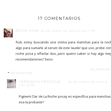
17 COMENTARIOS
ROCK STAR
30 DE JUNIO DE 2014 A LAS 7:59
fruti, estoy buscando una crema para manchas para la noc
algo para sumarle al serum de este lauder que uso, probe con
roche posa y effaclar duo, pero quiero saber si hay algo mej
recomendaciones? beso
RESPONDE
RESPUESTAS
VERÓNICA FRÁGOLA
30 DE JUNIO DE 2014 A
LAS 13:08
Pigment Clar de La Roche posay es específica para manchas
esa la probaste?