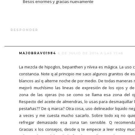
Besos enormes y gracias nuevamente
RESPONDER
MAJOBRAVO1984
6 DE JULIO DE 2014 A LAS 11:48
La mezcla de hipoglos, bepanthen y nívea es mágica. La uso 
constancia. Note q al principio me saco algunos granitos de e
blancos así q alterne noche de por medio. De todas maneras
mejoró muchísimo las lineas de expresión de los ojos y de
zona de las ojeras (no se como se llama esa zona del oj
Respecto del aceite de almendras, lo usas para desmaquillar 
pestañas?? De q marca? Otra cosa, uso delineador liquido ne
a veces y me cuesta mucho sacarlo. Sobre todo xq no qui
refregar demasiado esa zona tan sensible. Q recomend
Gracias x los consejos, desde q te empece a leer estoy mu