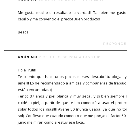
Me gusta mucho el resultado la verdad!! Tambien me gusto
cepillo y me convencio el precio! Buen producto!
Besos
RESPONDE
ANÓNIMO
2 DE JULIO DE 2014 A LAS 21:18
Hola Fruti!!!!
Te cuento que hace unos pocos meses descubrí tu blog..... y
amé!!!! Lo he recomendado a amigas y compañeras de trabajo.
están encantadas :)
Tengo 37 años y piel blanca y muy seca.. y si bien siempre
cuidé la piel, a partir de que te leo comencé a usar el protec
solar todos los días!!!! Avene 50 (nunca usaba, ya que no t
sol). Confieso que cuando comento que me pongo el factor 50
junio me miran como si estuviese loca...