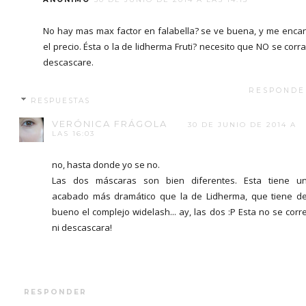
No hay mas max factor en falabella? se ve buena, y me enca
el precio. Ésta o la de lidherma Fruti? necesito que NO se corra
descascare.
RESPONDE
RESPUESTAS
VERÓNICA FRÁGOLA
30 DE JUNIO DE 2014 A
LAS 16:03
no, hasta donde yo se no.
Las dos máscaras son bien diferentes. Esta tiene u
acabado más dramático que la de Lidherma, que tiene d
bueno el complejo widelash... ay, las dos :P Esta no se corr
ni descascara!
RESPONDER