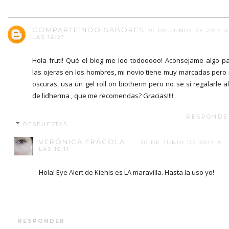
COMPARTIENDO SABORES
30 DE JUNIO DE 2014 A
LAS 16:07
Hola fruti! Qué el blog me leo todooooo! Aconsejame algo p
las ojeras en los hombres, mi novio tiene muy marcadas pero
oscuras, usa un gel roll on biotherm pero no se sí regalarle a
de lidherma , que me recomendas? Gracias!!!!
RESPONDE
RESPUESTAS
VERÓNICA FRÁGOLA
30 DE JUNIO DE 2014 A
LAS 16:11
Hola! Eye Alert de Kiehls es LA maravilla. Hasta la uso yo!
RESPONDER