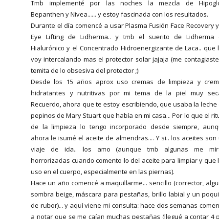
Tmb implementé por las noches la mezcla de Hipogló
Bepanthen y Nivea...... y estoy fascinada con los resultados.
Durante el día comencé a usar Plasma Fusión Face Recovery y
Eye Lifting de Lidherma.. y tmb el suerito de Lidherma
Hialurónico y el Concentrado Hidroenergizante de Laca.. que 
voy intercalando mas el protector solar jajaja (me contagiaste
temita de lo obsesiva del protector ;)
Desde los 15 años aprox uso cremas de limpieza y cre
hidratantes y nutritivas por mi tema de la piel muy seca
Recuerdo, ahora que te estoy escribiendo, que usaba la leche
pepinos de Mary Stuart que había en mi casa... Por lo que el rit
de la limpieza lo tengo incorporado desde siempre, aun
ahora le isumé el aceite de almendras.... Y si.. los aceites son
viaje de ida.. los amo (aunque tmb algunas me mir
horrorizadas cuando comento lo del aceite para limpiar y que 
uso en el cuerpo, especialmente en las piernas).
Hace un año comencé a maquillarme... sencillo (corrector, alg
sombra beige, máscara para pestañas, brillo labial y un poqui
de rubor)... y aquí viene mi consulta: hace dos semanas come
a notar que se me caían muchas pestañas (llegué a contar 4 