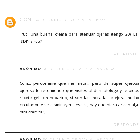
CONI
30 DE JUNIO DE 2014 A LAS 19:24
Fruti! Una buena crema para atenuar ojeras (tengo 20). La
ISDIN sirve?
RESPONDE
ANÓNIMO
30 DE JUNIO DE 2014 A LAS 20:32
Coni... perdoname que me meta... pero de super ojeros
ojerosa te recomiendo que visites al dermatologo y le pidas
recete gel con heparina, si son las moradas, mejora mucho
circulación y se disminuyer... eso si, hay que hidratar con alg
otra cremita :)
RESPONDE
ANÓNIMO
30 DE JUNIO DE 2014 A LAS 22:16