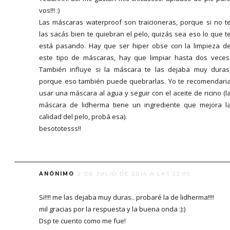
vos!!! :)
Las máscaras waterproof son traicioneras, porque si no t
las sacás bien te quiebran el pelo, quizás sea eso lo que t
está pasando. Hay que ser hiper obse con la limpieza d
este tipo de máscaras, hay que limpiar hasta dos veces
También influye si la máscara te las dejaba muy duras
porque eso también puede quebrarlas. Yo te recomendari
usar una máscara al agua y seguir con el aceite de ricino (l
máscara de lidherma tiene un ingrediente que mejora l
calidad del pelo, probá esa).
besototesss!!
ANÓNIMO
2 DE JULIO DE 2014 A LAS 22:05
Si!!!! me las dejaba muy duras.. probaré la de lidherma!!!!
mil gracias por la respuesta y la buena onda :):)
Dsp te cuento como me fue!