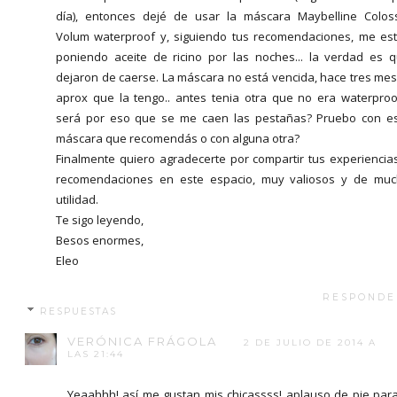
día), entonces dejé de usar la máscara Maybelline Colos
Volum waterproof y, siguiendo tus recomendaciones, me es
poniendo aceite de ricino por las noches... la verdad es 
dejaron de caerse. La máscara no está vencida, hace tres me
aprox que la tengo.. antes tenia otra que no era waterproof
será por eso que se me caen las pestañas? Pruebo con e
máscara que recomendás o con alguna otra?
Finalmente quiero agradecerte por compartir tus experiencia
recomendaciones en este espacio, muy valiosos y de mu
utilidad.
Te sigo leyendo,
Besos enormes,
Eleo
RESPONDE
RESPUESTAS
VERÓNICA FRÁGOLA
2 DE JULIO DE 2014 A
LAS 21:44
Yeaahhh! así me gustan mis chicassss! aplauso de pie par