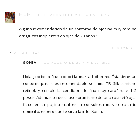
MUMIII
11 DE AGOSTO DE 2014 A LAS 16:44
Alguna recomendacion de un contorno de ojos no muy caro p
arruguitas incipientes en ojos de 28 años?
RESPONDE
RESPUESTAS
SONIA
11 DE AGOSTO DE 2014 A LAS 18:52
Hola gracias a Fruti conoci la marca Lidherma. Ésta tiene u
contorno para ojos recomendable se llama TRi-Silk contien
retinol. y cumple la condicion de "no muy caro" vale 14
pesos. Ademas tenes el asesoramiento de una cosmetóloga
fijate en la pagina cual es la consultora mas cerca a t
domicilio. espero que te sirva la info. Sonia.-