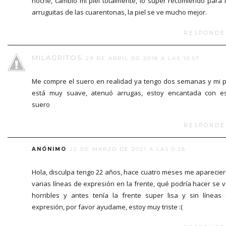
noche, cambió mi piel totalmente, lo super recomiendo para 
arruguitas de las cuarentonas, la piel se ve mucho mejor.
RESPONDE
MILAGRITOS
29 DE ABRIL DE 2018 A LAS 10:57
Me compre el suero en realidad ya tengo dos semanas y mi p
está muy suave, atenuó arrugas, estoy encantada con e
suero
RESPONDE
ANÓNIMO
22 DE MARZO DE 2021 A LAS 0:28
Hola, disculpa tengo 22 años, hace cuatro meses me aparecie
varias líneas de expresión en la frente, qué podría hacer se 
horribles y antes tenía la frente super lisa y sin líneas
expresión, por favor ayudame, estoy muy triste :(