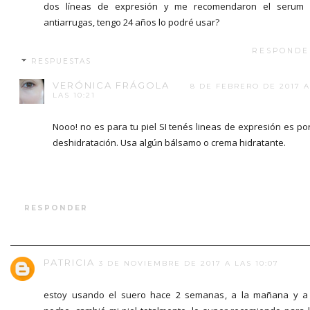
dos líneas de expresión y me recomendaron el serum l
antiarrugas, tengo 24 años lo podré usar?
RESPONDE
RESPUESTAS
VERÓNICA FRÁGOLA
8 DE FEBRERO DE 2017 A
LAS 10:21
Nooo! no es para tu piel SI tenés lineas de expresión es po
deshidratación. Usa algún bálsamo o crema hidratante.
RESPONDER
PATRICIA
3 DE NOVIEMBRE DE 2017 A LAS 10:07
estoy usando el suero hace 2 semanas, a la mañana y a