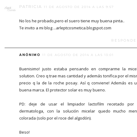
PATRICIA
11 DE AGOSTO DE 2014 A LAS 9:57
No los he probado,pero el suero tiene muy buena pinta..
Te invito a mi blog ...arleptcosmetica.blogspot.com
RESPONDE
ANÓNIMO
11 DE AGOSTO DE 2014 A LAS 13:01
Buenisimo! justo estaba pensando en comprarme la mice
solution. Creo q trae mas cantidad y además tonifica por el mi
precio q la de la roche posay. Así q conviene! Además es 
buena marca. El protector solar es muy bueno.
PD: deje de usar el limpiador lactofilm recetado por
dermatologa, con la solución micelar quedo mucho me
colorada (solo por el roce del algodón).
Beso!