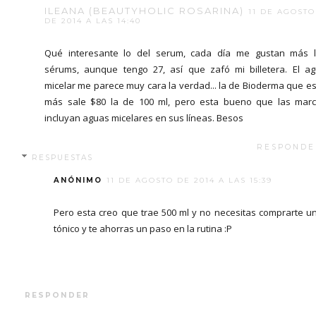
ILEANA (BEAUTYHOLIC ROSARINA)
11 DE AGOSTO
DE 2014 A LAS 14:40
Qué interesante lo del serum, cada día me gustan más 
sérums, aunque tengo 27, así que zafó mi billetera. El a
micelar me parece muy cara la verdad... la de Bioderma que es
más sale $80 la de 100 ml, pero esta bueno que las mar
incluyan aguas micelares en sus líneas. Besos
RESPONDE
RESPUESTAS
ANÓNIMO
11 DE AGOSTO DE 2014 A LAS 15:39
Pero esta creo que trae 500 ml y no necesitas comprarte u
tónico y te ahorras un paso en la rutina :P
RESPONDER