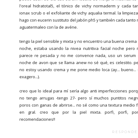
l'oreal hidratotal5, el tónico de vichy normaderm y cada ta
ionax scrub o el exfoliante de vichy aqualia termal. la limpieza
hago con eucerin sustituto del jabón ph5 y también cada tanto
aguatermaleo con la de avéne.
tengo la piel sensible y mixta y no encuentro una buena crema
noche, estaba usando la nivea nutritiva facial noche pero
parece re pesada y no me convence nada, uso un serum
noche de avon que se llama anew no sé qué, es celestito. p
no estoy usando crema y me pone medio loca (ay... bueno...
exagero...).
creo que lo ideal para mí sería algo anti imperfecciones por
no tengo arrugas -tengo 27- pero sí muchos puntitos negr
poros con ganas de abrirse... no sé como una textura medio 
en gral. creo que por la piel mixta. porfi, porfi, porf
recomendaciones!!
RESPONDE