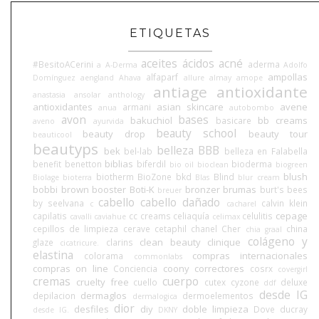
ETIQUETAS
aceites
ácidos
acné
#BesitoACerini
aderma
a
A-Derma
Adolfo
ampollas
alfaparf
Domínguez
aengland
Ahava
allure
almay
amope
antiage
antioxidante
anastasia
ansolar
anthology
antioxidantes
asian skincare
avene
armani
anua
autobombo
avon
bases
bakuchiol
bb creams
basicare
aveno
ayurvida
beauty school
beauty drop
beauty tour
beauticool
beautyps
belleza BBB
bek
bel-lab
belleza en Falabella
biblias
benefit
benetton
biferdil
bioderma
bio oil
bioclean
biogreen
blush
biotherm
BioZone
bkd
Blind
Biolage
bioterra
Blas
blur cream
bobbi brown
booster
Boti-K
bronzer
brumas
burt's bees
breuer
cabello
cabello dañado
by seelvana
calvin klein
c
cacharel
cepage
capilatis
cc creams
celiaquía
celulitis
cavalli
caviahue
celimax
cepillos de limpieza
cerave
cetaphil
chanel
Cher
china
chia graal
colágeno y
clean beauty
clinique
glaze
clarins
cicatricure.
elastina
compras internacionales
colorama
commonlabs
compras on line
coony
correctores
Conciencia
cosrx
covergirl
cremas
cuerpo
cruelty free
cuello
cutex
cyzone
deluxe
ddf
desde IG
dermaglos
depilacion
dermoelementos
dermalogica
dior
desfiles
diy
doble limpieza
Dove
ducray
desde IG.
DKNY