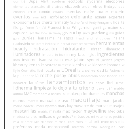
elecciones
Dupe Alert
ecotools
efyderma
dumitié
ecoderm
elixires
elizabeth arden
elvive
Embryolisse
elementos esenciales
elf
esencias
estée lauder
eucerin
error común
emolan
escada
eventos
exfoliante
exfoliación
eximia
expertas
exel
ewe
exposoma
face charts
farmacity
fidelité
fascino
fendi
fenty
ferragamo
FYI
garnier
filorga
Framesi
frizz
germaine de
Foreo
forlle'd
gentil
givenchy
guerlain
guías
capuccini
get the look
giveaway
gucci
guess
gurúes
hairssime
hallazgos
helena
guiv
head and shoulders
herramientas
rubinstein
heliocare
hello skin
herbal essences
hermes
beauty
hidratación
hidratante
idraet
illamasqua
iluminadores
ingredientes
in my face
impala
inglot
in love
invierno
isdin
jabón syndet
Isadora
Inoa
issue
jactan's
jergens
kbeauty
kenzo
kiehl's
klorane
kerastase
kosmos
Kérastase
kiko
kr
L'Oreal
l'occitane
la cruel verdad
Kylie Cosmetics
l'bel
La Pasionaria
la roche-posay
labios
la puissance
laca
laboratorio once
laborit
lanzamientos
lancôme
lbel
lancaster
las pepas
lemel
lidherma
limpieza
lo dejo a tu criterio
lush
loewe
mabby
manchas
MAC
makeup for dummies
autino
macadamia natural oil
maquillaje
manos
manual de uso
marc jacobs
mantra
masacre de marcas
masajes
mary kay
mario badescu
mark by avon
mascarillas
maybelline
max factor
mavala
Medicube
matrix
mellizos o gemelos?
métodos
medusa colores
mi voto no es positivo
mis
milaborit
mia skincare
Mía skincare
michael kors
mies
minx nails
preferidos
moda
moroccanoil
mustela
narciso Rodriguez
nars