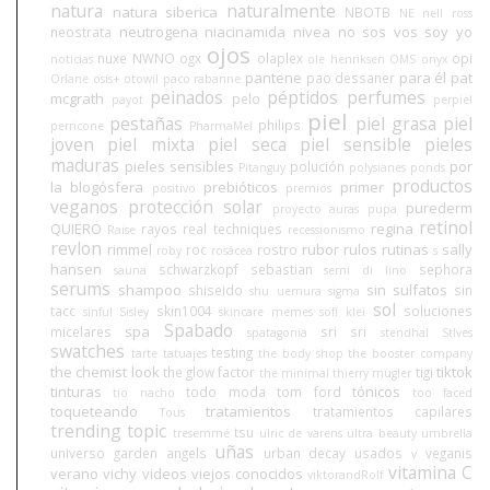
natura
naturalmente
natura siberica
NBOTB
NE
nell ross
neutrogena
niacinamida
nivea
no sos vos soy yo
neostrata
ojos
nuxe
NWNO
ogx
olaplex
opi
noticias
ole henriksen
OMS
onyx
pantene
para él
pat
pao dessaner
Orlane
osis+
otowil
paco rabanne
peinados
péptidos
perfumes
mcgrath
pelo
payot
perpiel
piel
pestañas
piel grasa
piel
philips
perricone
PharmaMel
joven
piel mixta
piel seca
piel sensible
pieles
maduras
pieles sensibles
por
polución
Pitanguy
polysianes
ponds
productos
la blogósfera
prebióticos
primer
positivo
premios
veganos
protección solar
purederm
proyecto auras
pupa
retinol
QUIERO
regina
rayos
real techniques
Raise
recessionismo
revlon
rimmel
rubor
rulos
rutinas
sally
roc
rostro
roby
rosácea
s
hansen
schwarzkopf
sebastian
sephora
sauna
semi di lino
serums
shampoo
sin sulfatos
shiseido
sin
shu uemura
sigma
sol
tacc
skin1004
soluciones
sinful
Sisley
skincare memes
sofí klei
Spabado
spa
micelares
sri sri
spatagonia
stendhal
StIves
swatches
testing
tarte
tatuajes
the body shop
the booster company
the chemist look
tiktok
the glow factor
tigi
the minimal
thierry mugler
tinturas
tónicos
todo moda
tom ford
tio nacho
too faced
toqueteando
tratamientos
tratamientos capilares
Tous
trending topic
tsu
tresemmé
ulric de varens
ultra beauty
umbrella
uñas
universo garden angels
urban decay
usados
veganis
v
vitamina C
verano
vichy
videos
viejos conocidos
viktorandRolf