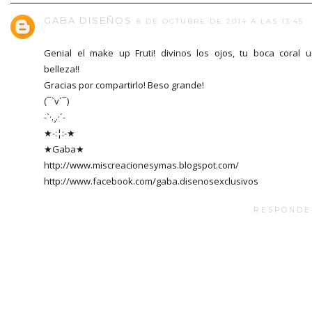
GABA DISEÑOS
8 DE OCTUBRE DE 2014 A LAS 13:45
Genial el make up Fruti! divinos los ojos, tu boca coral 
belleza!!
Gracias por compartirlo! Beso grande!
(¯`v´¯)
-`·.¸.·´-
★-:¦:-★
★Gaba★
http://www.miscreacionesymas.blogspot.com/
http://www.facebook.com/gaba.disenosexclusivos
RESPONDE