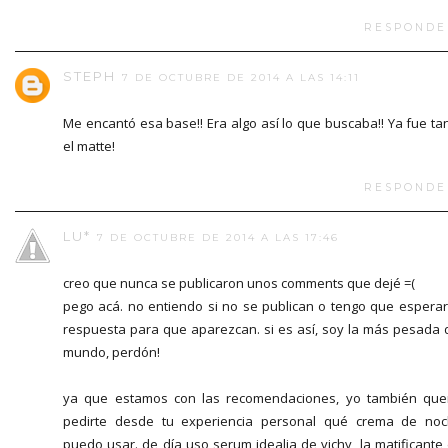
RESPONDE
STEPH
7 DE OCTUBRE DE 2014 A LAS 14:11
Me encantó esa base!! Era algo así lo que buscaba!! Ya fue ta
el matte!
RESPONDE
LU*
7 DE OCTUBRE DE 2014 A LAS 17:46
creo que nunca se publicaron unos comments que dejé =(
pego acá. no entiendo si no se publican o tengo que esperar
respuesta para que aparezcan. si es así, soy la más pesada 
mundo, perdón!
ya que estamos con las recomendaciones, yo también que
pedirte desde tu experiencia personal qué crema de no
puedo usar. de día uso serum idealia de vichy, la matificante