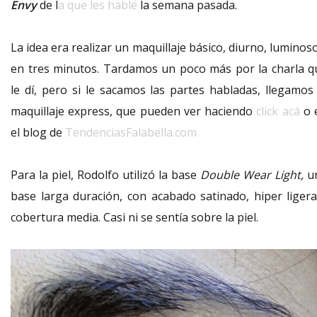
Envy
de l
a que les hablé
la semana pasada.
La idea era realizar un maquillaje básico, diurno, luminos
en tres minutos. Tardamos un poco más por la charla q
le dí, pero si le sacamos las partes habladas, llegamos 
maquillaje express, que pueden ver haciendo
click acá
o 
el blog de
TendenciasFalabella.com
Para la piel, Rodolfo utilizó la base
Double Wear Light,
u
base larga duración, con acabado satinado, hiper ligera
cobertura media. Casi ni se sentía sobre la piel.