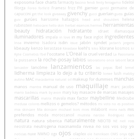
exposoma
face charts
farmacity
fidelité
fascino
fendi
fenty
ferragamo
FYI
garnier
filorga
Framesi
frizz
germaine de
Foreo
forlle'd
gentil
givenchy
guerlain
guías
capuccini
get the look
giveaway
gucci
guess
gurúes
hairssime
hallazgos
helena
guiv
head and shoulders
herramientas
rubinstein
heliocare
hello skin
herbal essences
hermes
beauty
hidratación
hidratante
idraet
illamasqua
iluminadores
ingredientes
in my face
impala
inglot
in love
invierno
isdin
jabón syndet
Isadora
Inoa
issue
jactan's
jergens
kbeauty
kenzo
kiehl's
klorane
kerastase
kosmos
Kérastase
kiko
kr
L'Oreal
l'occitane
la cruel verdad
Kylie Cosmetics
l'bel
La Pasionaria
la roche-posay
labios
la puissance
laca
laboratorio once
laborit
lanzamientos
lancôme
lbel
lancaster
las pepas
lemel
lidherma
limpieza
lo dejo a tu criterio
lush
loewe
mabby
manchas
MAC
makeup for dummies
autino
macadamia natural oil
maquillaje
manos
manual de uso
marc jacobs
mantra
masacre de marcas
masajes
mary kay
mario badescu
mark by avon
mascarillas
maybelline
max factor
mavala
Medicube
matrix
mellizos o gemelos?
métodos
medusa colores
mi voto no es positivo
mis
milaborit
mia skincare
Mía skincare
michael kors
mies
minx nails
preferidos
moda
moroccanoil
mustela
narciso Rodriguez
nars
natura
naturalmente
natura siberica
NBOTB
NE
nell ross
neutrogena
niacinamida
nivea
no sos vos soy yo
neostrata
ojos
nuxe
NWNO
ogx
olaplex
opi
noticias
ole henriksen
OMS
onyx