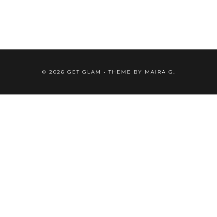
©
2026
GET GLAM
• THEME BY
MAIRA G.