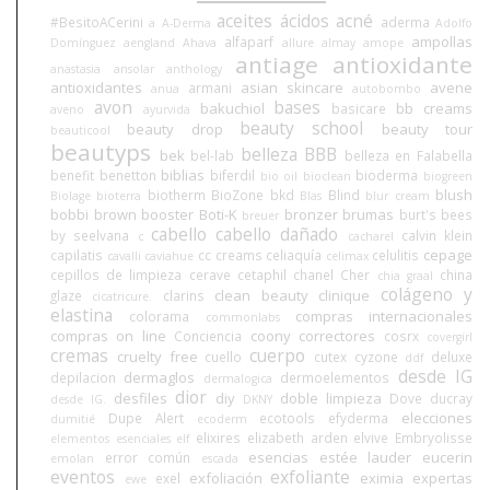
aceites
ácidos
acné
#BesitoACerini
aderma
a
A-Derma
Adolfo
ampollas
alfaparf
Domínguez
aengland
Ahava
allure
almay
amope
antiage
antioxidante
anastasia
ansolar
anthology
antioxidantes
asian skincare
avene
armani
anua
autobombo
avon
bases
bakuchiol
bb creams
basicare
aveno
ayurvida
beauty school
beauty drop
beauty tour
beauticool
beautyps
belleza BBB
bek
bel-lab
belleza en Falabella
biblias
benefit
benetton
biferdil
bioderma
bio oil
bioclean
biogreen
blush
biotherm
BioZone
bkd
Blind
Biolage
bioterra
Blas
blur cream
bobbi brown
booster
Boti-K
bronzer
brumas
burt's bees
breuer
cabello
cabello dañado
by seelvana
calvin klein
c
cacharel
cepage
capilatis
cc creams
celiaquía
celulitis
cavalli
caviahue
celimax
cepillos de limpieza
cerave
cetaphil
chanel
Cher
china
chia graal
colágeno y
clean beauty
clinique
glaze
clarins
cicatricure.
elastina
compras internacionales
colorama
commonlabs
compras on line
coony
correctores
Conciencia
cosrx
covergirl
cremas
cuerpo
cruelty free
cuello
cutex
cyzone
deluxe
ddf
desde IG
dermaglos
depilacion
dermoelementos
dermalogica
dior
desfiles
diy
doble limpieza
Dove
ducray
desde IG.
DKNY
elecciones
Dupe Alert
ecotools
efyderma
dumitié
ecoderm
elixires
elizabeth arden
elvive
Embryolisse
elementos esenciales
elf
esencias
estée lauder
eucerin
error común
emolan
escada
eventos
exfoliante
exfoliación
eximia
expertas
exel
ewe