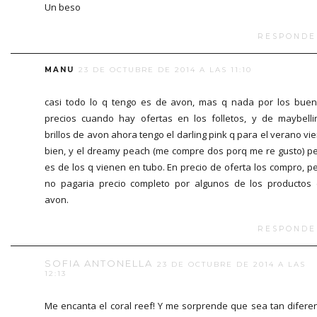
Un beso
RESPONDE
MANU
23 DE OCTUBRE DE 2014 A LAS 11:10
casi todo lo q tengo es de avon, mas q nada por los bue
precios cuando hay ofertas en los folletos, y de maybelli
brillos de avon ahora tengo el darling pink q para el verano vi
bien, y el dreamy peach (me compre dos porq me re gusto) p
es de los q vienen en tubo. En precio de oferta los compro, p
no pagaria precio completo por algunos de los productos
avon.
RESPONDE
SOFIA ANTONELLA
23 DE OCTUBRE DE 2014 A LAS
12:13
Me encanta el coral reef! Y me sorprende que sea tan difere