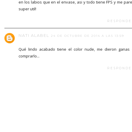
en los labios que en el envase, asi y todo tiene FPS y me par
super util!
RESPONDE
NATI ALABEL
24 DE OCTUBRE DE 2014 A LAS 13:59
Qué lindo acabado tiene el color nude, me dieron ganas
comprarlo...
RESPONDE