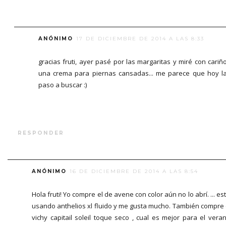
ANÓNIMO
17 DE DICIEMBRE DE 2014 A LAS 8:33
gracias fruti, ayer pasé por las margaritas y miré con cariñ
una crema para piernas cansadas... me parece que hoy l
paso a buscar :)
RESPONDER
ANÓNIMO
16 DE DICIEMBRE DE 2014 A LAS 8:54
Hola fruti! Yo compre el de avene con color aún no lo abrí. ... es
usando anthelios xl fluido y me gusta mucho. También compre
vichy capitail soleil toque seco , cual es mejor para el vera