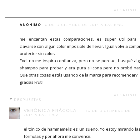
RESPONDE
ANÓNIMO
16 DE DICIEMBRE DE 2014 A LAS 8:46
me encantan estas comparaciones, es super util para
clavarse con algun color imposible de llevar. Igual volví a comp
protector sin color.
Exel no me inspira confianza, pero no se porque, busqué al
shampoo para probar y era pura silicona pero no probé na
Que otras cosas estás usando de la marca para recomendar?
gracias Fruti!
RESPONDE
RESPUESTAS
VERÓNICA FRÁGOLA
16 DE DICIEMBRE DE
2014 A LAS 11:02
el tónico de hammamelis es un sueño. Yo estoy mirando la
fórmulas y por ahora me convence.