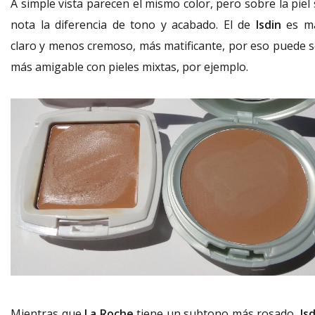
A simple vista parecen el mismo color, pero sobre la piel
nota la diferencia de tono y acabado. El de
Isdin
es m
claro y menos cremoso, más matificante, por eso puede s
más amigable con pieles mixtas, por ejemplo.
Mientras que
La Roche
tiene un subtono más rosado,
Is