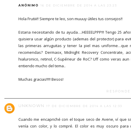
ANÓNIMO
16 DE DICIEMBRE DE 2014 A LAS 23:23
Hola Frutiii!! Siempre te leo, son muuuy útiles tus consejos!!
Estaria necesitando de tu ayuda….HEEEELPPP!!! Tengo 25 año
quisiera usar algún producto (ademas del protector) para evi
las primeras arruguitas y tener la piel mas uniforme…que
recomendas? Dermaox, Midnight Recovery Concentrate, ac
hialuronico, retinol, C-Supérieur de RoC? Uff como veras aun
entiendo mucho del tema..
Muchas gracias!!!!! Besos!
RESPONDE
UNKNOWN
17 DE DICIEMBRE DE 2014 A LAS 12:33
Cuando me encapriché con el toque seco de Avene, ví que s
venía con color, y lo compré. El color es muy oscuro para 