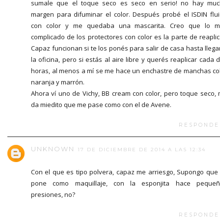
sumale que el toque seco es seco en serio! no hay mu
margen para difuminar el color. Después probé el ISDIN flu
con color y me quedaba una mascarita. Creo que lo m
complicado de los protectores con color es la parte de reaplic
Capaz funcionan si te los ponés para salir de casa hasta llega
la oficina, pero si estás al aire libre y querés reaplicar cada 
horas, al menos a mí se me hace un enchastre de manchas co
naranja y marrón.
Ahora ví uno de Vichy, BB cream con color, pero toque seco,
da miedito que me pase como con el de Avene.
RESPONDE
UNKNOWN
17 DE DICIEMBRE DE 2014 A LAS 12:34
Con el que es tipo polvera, capaz me arriesgo, Supongo que
pone como maquillaje, con la esponjita hace pequeñ
presiones, no?
RESPONDE