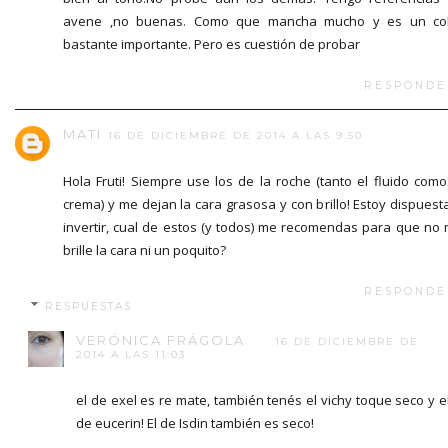
avene ,no buenas. Como que mancha mucho y es un col
bastante importante. Pero es cuestión de probar
RESPONDE
MATI
16 DE DICIEMBRE DE 2014 A LAS 9:50
Hola Fruti! Siempre use los de la roche (tanto el fluido como
crema) y me dejan la cara grasosa y con brillo! Estoy dispuest
invertir, cual de estos (y todos) me recomendas para que no
brille la cara ni un poquito?
RESPONDE
RESPUESTAS
VERÓNICA FRÁGOLA
16 DE DICIEMBRE DE
2014 A LAS 11:03
el de exel es re mate, también tenés el vichy toque seco y e
de eucerin! El de Isdin también es seco!