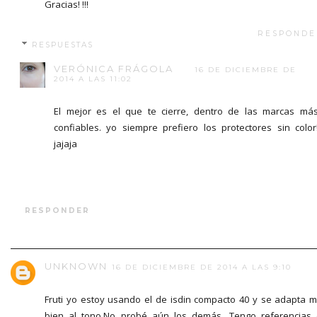
Gracias! !!!
RESPONDE
RESPUESTAS
VERÓNICA FRÁGOLA
16 DE DICIEMBRE DE
2014 A LAS 11:02
El mejor es el que te cierre, dentro de las marcas má
confiables. yo siempre prefiero los protectores sin color
jajaja
RESPONDER
UNKNOWN
16 DE DICIEMBRE DE 2014 A LAS 9:10
Fruti yo estoy usando el de isdin compacto 40 y se adapta 
bien al tono.No probé aún los demás. Tengo referencias