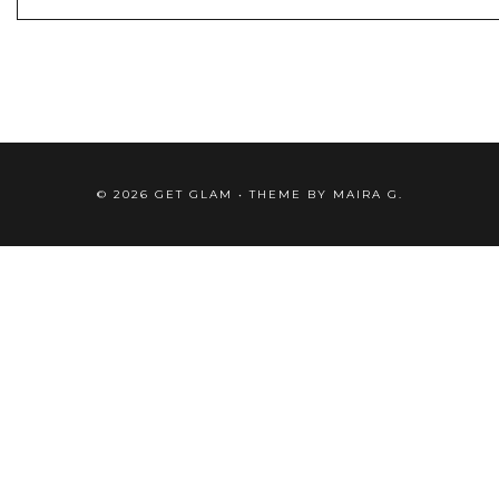
©
2026
GET GLAM
• THEME BY
MAIRA G.