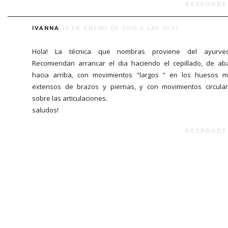
RESPONDE
IVANNA
13 DE ENERO DE 2015 A LAS 10:21
Hola! La técnica que nombras proviene del ayurved
Recomiendan arrancar el dia haciendo el cepillado, de ab
hacia arriba, con movimientos "largos " en los huesos 
extensos de brazos y piernas, y con movimientos circula
sobre las articulaciones.
saludos!
RESPONDE