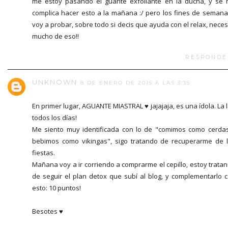
me estoy pasando el guante exfoliante en la ducha, y se
complica hacer esto a la mañana :/ pero los fines de semana
voy a probar, sobre todo si decis que ayuda con el relax, neces
mucho de eso!!
RESPONDE
UNKNOWN
8 DE ENERO DE 2015 A LAS 3:35
En primer lugar, AGUANTE MIASTRAL ♥ jajajaja, es una ídola. La 
todos los días!
Me siento muy identificada con lo de "comimos como cerda
bebimos como vikingas", sigo tratando de recuperarme de 
fiestas.
Mañana voy a ir corriendo a comprarme el cepillo, estoy trata
de seguir el plan detox que subí al blog, y complementarlo 
esto: 10 puntos!
Besotes ♥