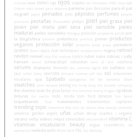
ojos
nuxe
NWNO
ogx
olaplex
opi
noticias
ole henriksen
OMS
onyx
pantene
para él
pat
pao dessaner
Orlane
osis+
otowil
paco rabanne
peinados
péptidos
perfumes
mcgrath
pelo
payot
perpiel
piel
pestañas
piel grasa
piel
philips
perricone
PharmaMel
joven
piel mixta
piel seca
piel sensible
pieles
maduras
pieles sensibles
por
polución
Pitanguy
polysianes
ponds
productos
la blogósfera
prebióticos
primer
positivo
premios
veganos
protección solar
purederm
proyecto auras
pupa
retinol
QUIERO
regina
rayos
real techniques
Raise
recessionismo
revlon
rimmel
rubor
rulos
rutinas
sally
roc
rostro
roby
rosácea
s
hansen
schwarzkopf
sebastian
sephora
sauna
semi di lino
serums
shampoo
sin sulfatos
shiseido
sin
shu uemura
sigma
sol
tacc
skin1004
soluciones
sinful
Sisley
skincare memes
sofí klei
Spabado
spa
micelares
sri sri
spatagonia
stendhal
StIves
swatches
testing
tarte
tatuajes
the body shop
the booster company
the chemist look
tiktok
the glow factor
tigi
the minimal
thierry mugler
tinturas
tónicos
todo moda
tom ford
tio nacho
too faced
toqueteando
tratamientos
tratamientos capilares
Tous
trending topic
tsu
tresemmé
ulric de varens
ultra beauty
umbrella
uñas
universo garden angels
urban decay
usados
veganis
v
vitamina C
verano
vichy
videos
viejos conocidos
viktorandRolf
vitaminas
vocabulario beauty
vogue cosméticos
vz
weleda
YSL
wella
waterproof
White label
Zao Makeup