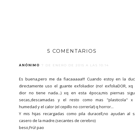
5 COMENTARIOS
ANÓNIMO
7 DE ENERO DE 2015 A LAS 10:14
Es buena,pero me da fiacaaaaa!!! Cuando estoy en la du
directamente uso el guante exfoliadior (no! exfoliaDOR, xq
dior no tiene nada...) xq en esta época,mis piernas sig
secas,descamadas y el resto como mas "plasticola" x
humedad y el calor (el cepillo no correría!) q horror...
Y mis hijas recargadas como pila duracell,no ayudan al 
casero de la madre.(secantes de cerebro)
beso,Frú! pao