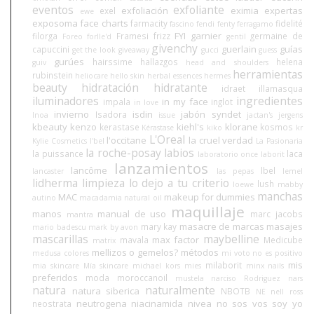
eventos
exfoliante
exfoliación
eximia
expertas
exel
ewe
exposoma
face charts
farmacity
fidelité
fascino
fendi
fenty
ferragamo
FYI
garnier
filorga
Framesi
frizz
germaine de
Foreo
forlle'd
gentil
givenchy
guerlain
guías
capuccini
get the look
giveaway
gucci
guess
gurúes
hairssime
hallazgos
helena
guiv
head and shoulders
herramientas
rubinstein
heliocare
hello skin
herbal essences
hermes
beauty
hidratación
hidratante
idraet
illamasqua
iluminadores
ingredientes
in my face
impala
inglot
in love
invierno
isdin
jabón syndet
Isadora
Inoa
issue
jactan's
jergens
kbeauty
kenzo
kiehl's
klorane
kerastase
kosmos
Kérastase
kiko
kr
L'Oreal
l'occitane
la cruel verdad
Kylie Cosmetics
l'bel
La Pasionaria
la roche-posay
labios
la puissance
laca
laboratorio once
laborit
lanzamientos
lancôme
lbel
lancaster
las pepas
lemel
lidherma
limpieza
lo dejo a tu criterio
lush
loewe
mabby
manchas
MAC
makeup for dummies
autino
macadamia natural oil
maquillaje
manos
manual de uso
marc jacobs
mantra
masacre de marcas
masajes
mary kay
mario badescu
mark by avon
mascarillas
maybelline
max factor
mavala
Medicube
matrix
mellizos o gemelos?
métodos
medusa colores
mi voto no es positivo
mis
milaborit
mia skincare
Mía skincare
michael kors
mies
minx nails
preferidos
moda
moroccanoil
mustela
narciso Rodriguez
nars
natura
naturalmente
natura siberica
NBOTB
NE
nell ross
neutrogena
niacinamida
nivea
no sos vos soy yo
neostrata