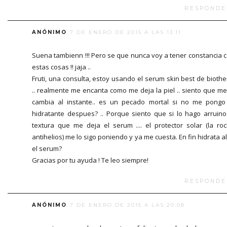
RESPONDE
ANÓNIMO
7 DE ENERO DE 2015 A LAS 13:11
Suena tambienn !!! Pero se que nunca voy a tener constancia 
estas cosas !! jaja ..
Fruti, una consulta, estoy usando el serum skin best de bioth
.. realmente me encanta como me deja la piel .. siento que me
cambia al instante.. es un pecado mortal si no me pongo
hidratante despues? .. Porque siento que si lo hago arruino
textura que me deja el serum .... el protector solar (la ro
antihelios) me lo sigo poniendo y ya me cuesta. En fin hidrata a
el serum?
Gracias por tu ayuda ! Te leo siempre!
RESPONDE
ANÓNIMO
7 DE ENERO DE 2015 A LAS 20:08