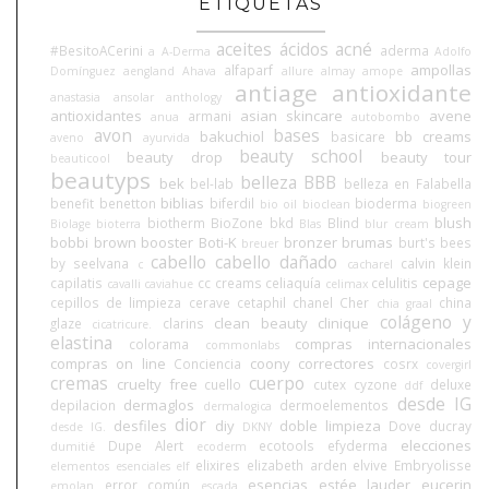
ETIQUETAS
aceites
ácidos
acné
#BesitoACerini
aderma
a
A-Derma
Adolfo
ampollas
alfaparf
Domínguez
aengland
Ahava
allure
almay
amope
antiage
antioxidante
anastasia
ansolar
anthology
antioxidantes
asian skincare
avene
armani
anua
autobombo
avon
bases
bakuchiol
bb creams
basicare
aveno
ayurvida
beauty school
beauty drop
beauty tour
beauticool
beautyps
belleza BBB
bek
bel-lab
belleza en Falabella
biblias
benefit
benetton
biferdil
bioderma
bio oil
bioclean
biogreen
blush
biotherm
BioZone
bkd
Blind
Biolage
bioterra
Blas
blur cream
bobbi brown
booster
Boti-K
bronzer
brumas
burt's bees
breuer
cabello
cabello dañado
by seelvana
calvin klein
c
cacharel
cepage
capilatis
cc creams
celiaquía
celulitis
cavalli
caviahue
celimax
cepillos de limpieza
cerave
cetaphil
chanel
Cher
china
chia graal
colágeno y
clean beauty
clinique
glaze
clarins
cicatricure.
elastina
compras internacionales
colorama
commonlabs
compras on line
coony
correctores
Conciencia
cosrx
covergirl
cremas
cuerpo
cruelty free
cuello
cutex
cyzone
deluxe
ddf
desde IG
dermaglos
depilacion
dermoelementos
dermalogica
dior
desfiles
diy
doble limpieza
Dove
ducray
desde IG.
DKNY
elecciones
Dupe Alert
ecotools
efyderma
dumitié
ecoderm
elixires
elizabeth arden
elvive
Embryolisse
elementos esenciales
elf
esencias
estée lauder
eucerin
error común
emolan
escada