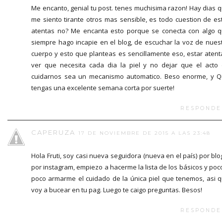
Me encanto, genial tu post. tenes muchisima razon! Hay dias 
me siento tirante otros mas sensible, es todo cuestion de es
atentas no? Me encanta esto porque se conecta con algo 
siempre hago incapie en el blog, de escuchar la voz de nues
cuerpo y esto que planteas es sencillamente eso, estar atent
ver que necesita cada dia la piel y no dejar que el acto
cuidarnos sea un mecanismo automatico. Beso enorme, y 
tengas una excelente semana corta por suerte!
RESPONDE
CAPERUZA
17 DE NOVIEMBRE DE 2015 A LAS 23:48
Hola Fruti, soy casi nueva seguidora (nueva en el país) por blo
por instagram, empiezo a hacerme la lista de los básicos y poc
poco armarme el cuidado de la única piel que tenemos, asi 
voy a bucear en tu pag. Luego te caigo preguntas. Besos!
RESPONDE