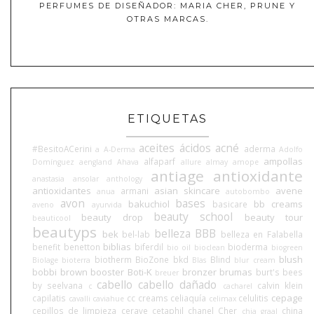
PERFUMES DE DISEÑADOR: MARIA CHER, PRUNE Y
OTRAS MARCAS.
ETIQUETAS
aceites
ácidos
acné
#BesitoACerini
aderma
a
A-Derma
Adolfo
ampollas
alfaparf
Domínguez
aengland
Ahava
allure
almay
amope
antiage
antioxidante
anastasia
ansolar
anthology
antioxidantes
asian skincare
avene
armani
anua
autobombo
avon
bases
bakuchiol
bb creams
basicare
aveno
ayurvida
beauty school
beauty drop
beauty tour
beauticool
beautyps
belleza BBB
bek
bel-lab
belleza en Falabella
biblias
benefit
benetton
biferdil
bioderma
bio oil
bioclean
biogreen
blush
biotherm
BioZone
bkd
Blind
Biolage
bioterra
Blas
blur cream
bobbi brown
booster
Boti-K
bronzer
brumas
burt's bees
breuer
cabello
cabello dañado
by seelvana
calvin klein
c
cacharel
cepage
capilatis
cc creams
celiaquía
celulitis
cavalli
caviahue
celimax
cepillos de limpieza
cerave
cetaphil
chanel
Cher
china
chia graal