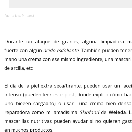
Fuente foto: Pinterest
Durante un ataque de granos, alguna limpiadora m
fuerte con algún
ácido exfoliante
. También pueden tener
mano una crema con ese mismo ingrediente, una mascaril
de arcilla, etc.
El día de la piel extra seca/tirante, pueden usar un acei
intenso (pueden leer
este post
, donde explico cómo hac
uno bieeen cargadito) o usar una crema bien densa
reparadora como mi amadísima
Skinfood
de
Weleda
. 
mascarillas nutritivas pueden ayudar si no quieren gast
en muchos productos.