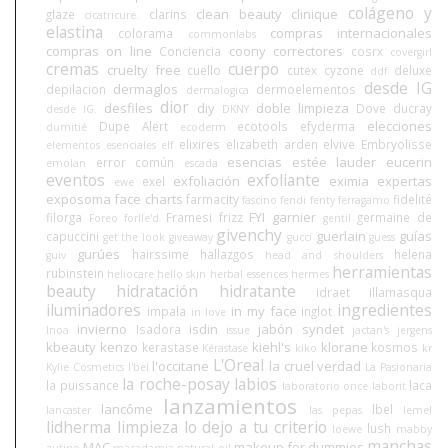
colágeno y
clean beauty
clinique
glaze
clarins
cicatricure.
elastina
compras internacionales
colorama
commonlabs
compras on line
coony
correctores
Conciencia
cosrx
covergirl
cremas
cuerpo
cruelty free
cuello
cutex
cyzone
deluxe
ddf
desde IG
dermaglos
depilacion
dermoelementos
dermalogica
dior
desfiles
diy
doble limpieza
Dove
ducray
desde IG.
DKNY
elecciones
Dupe Alert
ecotools
efyderma
dumitié
ecoderm
elixires
elizabeth arden
elvive
Embryolisse
elementos esenciales
elf
esencias
estée lauder
eucerin
error común
emolan
escada
eventos
exfoliante
exfoliación
eximia
expertas
exel
ewe
exposoma
face charts
farmacity
fidelité
fascino
fendi
fenty
ferragamo
FYI
garnier
filorga
Framesi
frizz
germaine de
Foreo
forlle'd
gentil
givenchy
guerlain
guías
capuccini
get the look
giveaway
gucci
guess
gurúes
hairssime
hallazgos
helena
guiv
head and shoulders
herramientas
rubinstein
heliocare
hello skin
herbal essences
hermes
beauty
hidratación
hidratante
idraet
illamasqua
iluminadores
ingredientes
in my face
impala
inglot
in love
invierno
isdin
jabón syndet
Isadora
Inoa
issue
jactan's
jergens
kbeauty
kenzo
kiehl's
klorane
kerastase
kosmos
Kérastase
kiko
kr
L'Oreal
l'occitane
la cruel verdad
Kylie Cosmetics
l'bel
La Pasionaria
la roche-posay
labios
la puissance
laca
laboratorio once
laborit
lanzamientos
lancôme
lbel
lancaster
las pepas
lemel
lidherma
limpieza
lo dejo a tu criterio
lush
loewe
mabby
manchas
MAC
makeup for dummies