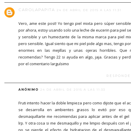
CAROLAPAPITA
24 DE ABRIL DE 2015 A LAS 11:31
Vero, ame este post! Yo tengo piel mixta pero súper sensible
por ahora, estoy usando solo una leche de eucerin para piel s
y sensible y un humectante de la misma marca para piel mi
pero sensible. Igual siento que mi piel pide algo mas, tengo po
enormes en las mejillas y unas ojeras horribles. Que
recomendas? Tengo 22 si ayuda en algo, jaja. Gracias y per
por el comentario larguísimo
RESPONDE
ANÓNIMO
24 DE ABRIL DE 2015 A LAS 11:33
Fruti intento hacer la doble limpieza pero como dijiste que el a
se desarrolla en ambientes grasos lo evitó por eso 
desmaquillarte me recomiendas para aplicar antes de el gel
lrp. Y otra cosa si me desmaquillo y me limpio después con el 
no se pierde el efecto de hidratacion de el desmaquillant