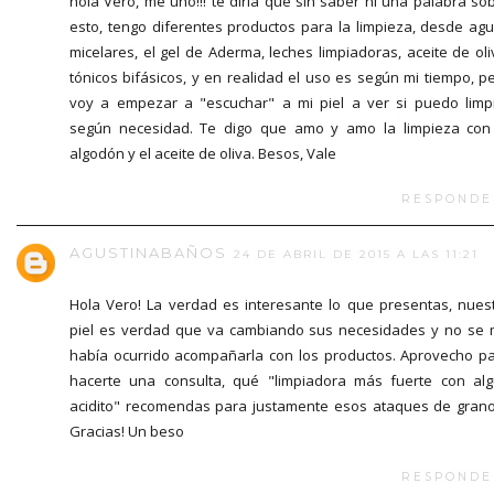
hola Vero, me uno!!! te diría que sin saber ni una palabra so
esto, tengo diferentes productos para la limpieza, desde ag
micelares, el gel de Aderma, leches limpiadoras, aceite de oli
tónicos bifásicos, y en realidad el uso es según mi tiempo, p
voy a empezar a "escuchar" a mi piel a ver si puedo limp
según necesidad. Te digo que amo y amo la limpieza con
algodón y el aceite de oliva. Besos, Vale
RESPONDE
AGUSTINABAÑOS
24 DE ABRIL DE 2015 A LAS 11:21
Hola Vero! La verdad es interesante lo que presentas, nues
piel es verdad que va cambiando sus necesidades y no se
había ocurrido acompañarla con los productos. Aprovecho p
hacerte una consulta, qué "limpiadora más fuerte con al
acidito" recomendas para justamente esos ataques de gran
Gracias! Un beso
RESPONDE