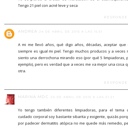
Tengo 21 piel con acné leve y seca
RESPONDE
ANDREA
24 DE ABRIL DE 2015 A LAS 15:51
A mi me llevó años, qué digo años, décadas, aceptar que
siempre es igual mi piel. Tengo muchos producos y a veces
siento una derrochona mirando eso (por qué 5 limpiadoras, 
ejemplo), pero es verdad que a veces me va mejor una cosa 
otra.
RESPONDE
MARINA MDC
24 DE ABRIL DE 2015 A LAS 21:21
Yo tengo también diferentes limpiadoras, para el tema 
cuidado corporal soy bastante sibarita y exigente, quizás por
por padecer dermatitis atópica no me quede más remedio, p