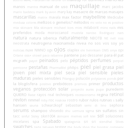
autino
macadamia natural oil
maquillaje
manos
manual de uso
marc jacobs
mantra
masacre de marcas
masajes
mary kay
mario badescu
mark by avon
mascarillas
maybelline
max factor
mavala
Medicube
matrix
mellizos o gemelos?
métodos
medusa colores
mi voto no es positivo
mis
milaborit
mia skincare
Mía skincare
michael kors
mies
minx nails
preferidos
moda
moroccanoil
mustela
narciso Rodriguez
nars
natura
naturalmente
natura siberica
NBOTB
NE
nell ross
neutrogena
niacinamida
nivea
no sos vos soy yo
neostrata
ojos
nuxe
NWNO
ogx
olaplex
opi
noticias
ole henriksen
OMS
onyx
pantene
para él
pat
pao dessaner
Orlane
osis+
otowil
paco rabanne
peinados
péptidos
perfumes
mcgrath
pelo
payot
perpiel
piel
pestañas
piel grasa
piel
philips
perricone
PharmaMel
joven
piel mixta
piel seca
piel sensible
pieles
maduras
pieles sensibles
por
polución
Pitanguy
polysianes
ponds
productos
la blogósfera
prebióticos
primer
positivo
premios
veganos
protección solar
purederm
proyecto auras
pupa
retinol
QUIERO
regina
rayos
real techniques
Raise
recessionismo
revlon
rimmel
rubor
rulos
rutinas
sally
roc
rostro
roby
rosácea
s
hansen
schwarzkopf
sebastian
sephora
sauna
semi di lino
serums
shampoo
sin sulfatos
shiseido
sin
shu uemura
sigma
sol
tacc
skin1004
soluciones
sinful
Sisley
skincare memes
sofí klei
Spabado
spa
micelares
sri sri
spatagonia
stendhal
StIves
swatches
testing
tarte
tatuajes
the body shop
the booster company