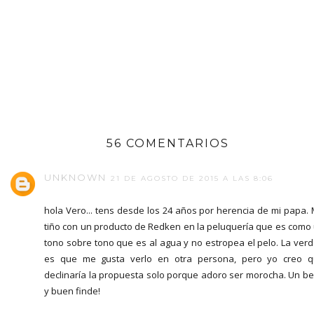
56 COMENTARIOS
UNKNOWN
21 DE AGOSTO DE 2015 A LAS 8:06
hola Vero... tens desde los 24 años por herencia de mi papa.
tiño con un producto de Redken en la peluquería que es como
tono sobre tono que es al agua y no estropea el pelo. La ver
es que me gusta verlo en otra persona, pero yo creo 
declinaría la propuesta solo porque adoro ser morocha. Un b
y buen finde!