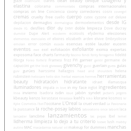
colágeno y
clean beauty
clinique
glaze
clarins
cicatricure.
elastina
compras internacionales
colorama
commonlabs
compras on line
coony
correctores
Conciencia
cosrx
covergirl
cremas
cuerpo
cruelty free
cuello
cutex
cyzone
deluxe
ddf
desde IG
dermaglos
depilacion
dermoelementos
dermalogica
dior
desfiles
diy
doble limpieza
Dove
ducray
desde IG.
DKNY
elecciones
Dupe Alert
ecotools
efyderma
dumitié
ecoderm
elixires
elizabeth arden
elvive
Embryolisse
elementos esenciales
elf
esencias
estée lauder
eucerin
error común
emolan
escada
eventos
exfoliante
exfoliación
eximia
expertas
exel
ewe
exposoma
face charts
farmacity
fidelité
fascino
fendi
fenty
ferragamo
FYI
garnier
filorga
Framesi
frizz
germaine de
Foreo
forlle'd
gentil
givenchy
guerlain
guías
capuccini
get the look
giveaway
gucci
guess
gurúes
hairssime
hallazgos
helena
guiv
head and shoulders
herramientas
rubinstein
heliocare
hello skin
herbal essences
hermes
beauty
hidratación
hidratante
idraet
illamasqua
iluminadores
ingredientes
in my face
impala
inglot
in love
invierno
isdin
jabón syndet
Isadora
Inoa
issue
jactan's
jergens
kbeauty
kenzo
kiehl's
klorane
kerastase
kosmos
Kérastase
kiko
kr
L'Oreal
l'occitane
la cruel verdad
Kylie Cosmetics
l'bel
La Pasionaria
la roche-posay
labios
la puissance
laca
laboratorio once
laborit
lanzamientos
lancôme
lbel
lancaster
las pepas
lemel
lidherma
limpieza
lo dejo a tu criterio
lush
loewe
mabby
manchas
MAC
makeup for dummies
autino
macadamia natural oil