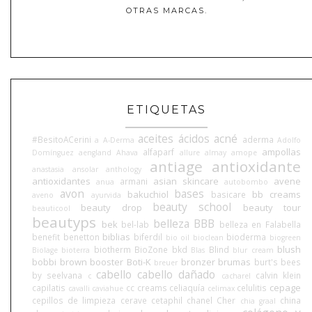
OTRAS MARCAS.
ETIQUETAS
aceites
ácidos
acné
#BesitoACerini
aderma
a
A-Derma
Adolfo
ampollas
alfaparf
Domínguez
aengland
Ahava
allure
almay
amope
antiage
antioxidante
anastasia
ansolar
anthology
antioxidantes
asian skincare
avene
armani
anua
autobombo
avon
bases
bakuchiol
bb creams
basicare
aveno
ayurvida
beauty school
beauty drop
beauty tour
beauticool
beautyps
belleza BBB
bek
bel-lab
belleza en Falabella
biblias
benefit
benetton
biferdil
bioderma
bio oil
bioclean
biogreen
blush
biotherm
BioZone
bkd
Blind
Biolage
bioterra
Blas
blur cream
bobbi brown
booster
Boti-K
bronzer
brumas
burt's bees
breuer
cabello
cabello dañado
by seelvana
calvin klein
c
cacharel
cepage
capilatis
cc creams
celiaquía
celulitis
cavalli
caviahue
celimax
cepillos de limpieza
cerave
cetaphil
chanel
Cher
china
chia graal