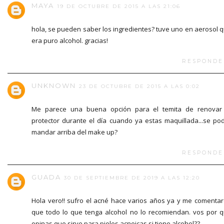
MAYA
19 DE OCTUBRE DE 2015 A LAS 21:06
hola, se pueden saber los ingredientes? tuve uno en aerosol 
era puro alcohol. gracias!
RESPONDE
UNKNOWN
23 DE OCTUBRE DE 2015 A LAS 0:02
Me parece una buena opción para el temita de renovar
protector durante el día cuando ya estas maquillada...se po
mandar arriba del make up?
RESPONDE
GUADA
30 DE SEPTIEMBRE DE 2019 A LAS 12:20
Hola vero!! sufro el acné hace varios años ya y me comenta
que todo lo que tenga alcohol no lo recomiendan. vos por 
opinas que sirve para pieles acneicas si tiene alcohol??