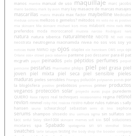
maquillaje
manos
manual de uso
marc jacobs
mantra
masacre de marcas
masajes
mary kay
mario badescu
mark by avon
mascarillas
maybelline
max factor
mavala
Medicube
matrix
mellizos o gemelos?
métodos
medusa colores
mi voto no es positivo
mis
milaborit
mia skincare
Mía skincare
michael kors
mies
minx nails
preferidos
moda
moroccanoil
mustela
narciso Rodriguez
nars
natura
naturalmente
natura siberica
NBOTB
NE
nell ross
neutrogena
niacinamida
nivea
no sos vos soy yo
neostrata
ojos
nuxe
NWNO
ogx
olaplex
opi
noticias
ole henriksen
OMS
onyx
pantene
para él
pat
pao dessaner
Orlane
osis+
otowil
paco rabanne
peinados
péptidos
perfumes
mcgrath
pelo
payot
perpiel
piel
pestañas
piel grasa
piel
philips
perricone
PharmaMel
joven
piel mixta
piel seca
piel sensible
pieles
maduras
pieles sensibles
por
polución
Pitanguy
polysianes
ponds
productos
la blogósfera
prebióticos
primer
positivo
premios
veganos
protección solar
purederm
proyecto auras
pupa
retinol
QUIERO
regina
rayos
real techniques
Raise
recessionismo
revlon
rimmel
rubor
rulos
rutinas
sally
roc
rostro
roby
rosácea
s
hansen
schwarzkopf
sebastian
sephora
sauna
semi di lino
serums
shampoo
sin sulfatos
shiseido
sin
shu uemura
sigma
sol
tacc
skin1004
soluciones
sinful
Sisley
skincare memes
sofí klei
Spabado
spa
micelares
sri sri
spatagonia
stendhal
StIves
swatches
testing
tarte
tatuajes
the body shop
the booster company