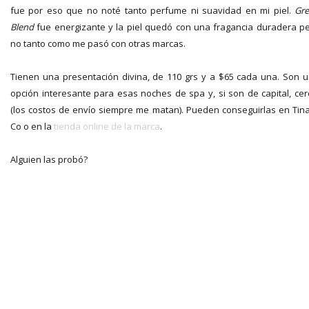
fue por eso que no noté tanto perfume ni suavidad en mi piel.
Gr
Blend
fue energizante y la piel quedó con una fragancia duradera p
no tanto como me pasó con otras marcas.
Tienen una presentación divina, de 110 grs y a $65 cada una. Son 
opción interesante para esas noches de spa y, si son de capital, cer
(los costos de envío siempre me matan). Pueden conseguirlas en Tin
Co o en la
tienda online de la marca
.
Alguien las probó?