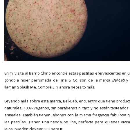
En mi visita al Barrio Chino encontré estas pastillas efervescentes en 
góndola hiper perfumada de Tina & Co, son de la marca
Bel-Lab
y 
llaman
Splash Me
. Compré 3. Y ahora necesito más.
Leyendo más sobre esta marca,
Bel-Lab
, encuentro que tiene produc
naturales, 100% veganos, sin parabenos ni tacc y no están testeados
animales. También tienen jabones con la misma fragancia fabulosa 
las pastillas. Tienen una tienda on line, perfecta para quienes vivi
lejos, pueden clickear
acá
para ir.