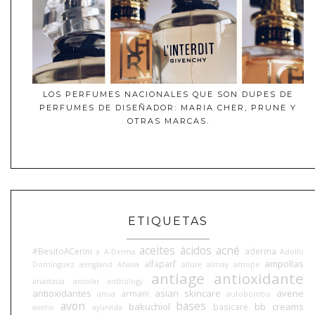
LOS PERFUMES NACIONALES QUE SON DUPES DE
PERFUMES DE DISEÑADOR: MARIA CHER, PRUNE Y
OTRAS MARCAS.
ETIQUETAS
aceites
ácidos
acné
#BesitoACerini
aderma
a
A-Derma
Adolfo
ampollas
alfaparf
Domínguez
aengland
Ahava
allure
almay
amope
antiage
antioxidante
anastasia
ansolar
anthology
antioxidantes
asian skincare
avene
armani
anua
autobombo
avon
bases
bakuchiol
bb creams
basicare
aveno
ayurvida