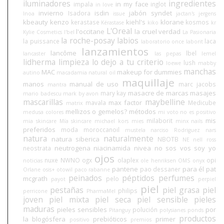
iluminadores
ingredientes
in my face
impala
inglot
in love
invierno
isdin
jabón syndet
Isadora
Inoa
issue
jactan's
jergens
kbeauty
kenzo
kiehl's
klorane
kerastase
kosmos
Kérastase
kiko
kr
L'Oreal
l'occitane
la cruel verdad
Kylie Cosmetics
l'bel
La Pasionaria
la roche-posay
labios
la puissance
laca
laboratorio once
laborit
lanzamientos
lancôme
lbel
lancaster
las pepas
lemel
lidherma
limpieza
lo dejo a tu criterio
lush
loewe
mabby
manchas
MAC
makeup for dummies
autino
macadamia natural oil
maquillaje
manos
manual de uso
marc jacobs
mantra
masacre de marcas
masajes
mary kay
mario badescu
mark by avon
mascarillas
maybelline
max factor
mavala
Medicube
matrix
mellizos o gemelos?
métodos
medusa colores
mi voto no es positivo
mis
milaborit
mia skincare
Mía skincare
michael kors
mies
minx nails
preferidos
moda
moroccanoil
mustela
narciso Rodriguez
nars
natura
naturalmente
natura siberica
NBOTB
NE
nell ross
neutrogena
niacinamida
nivea
no sos vos soy yo
neostrata
ojos
nuxe
NWNO
ogx
olaplex
opi
noticias
ole henriksen
OMS
onyx
pantene
para él
pat
pao dessaner
Orlane
osis+
otowil
paco rabanne
peinados
péptidos
perfumes
mcgrath
pelo
payot
perpiel
piel
pestañas
piel grasa
piel
philips
perricone
PharmaMel
joven
piel mixta
piel seca
piel sensible
pieles
maduras
pieles sensibles
por
polución
Pitanguy
polysianes
ponds
productos
la blogósfera
prebióticos
primer
positivo
premios