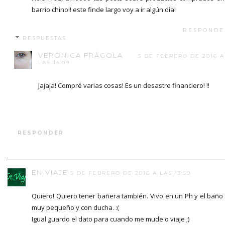
barrio chino!! este finde largo voy a ir algún día!
RESPONDE
RESPUESTAS
VERÓNICA FRÁGOLA
5 DE FEBRERO DE 2016 A
LAS 13:09
Jajaja! Compré varias cosas! Es un desastre financiero! !!
RESPONDER
EN VIAJE
5 DE FEBRERO DE 2016 A LAS 13:59
Quiero! Quiero tener bañera también. Vivo en un Ph y el baño
muy pequeño y con ducha. :(
Igual guardo el dato para cuando me mude o viaje ;)