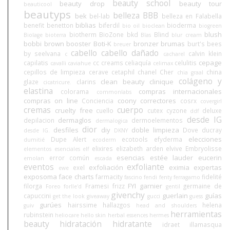
beauty school
beauty drop
beauty tour
beauticool
beautyps
belleza BBB
bek
bel-lab
belleza en Falabella
biblias
benefit
benetton
biferdil
bioderma
bio oil
bioclean
biogreen
blush
biotherm
BioZone
bkd
Blind
Biolage
bioterra
Blas
blur cream
bobbi brown
booster
Boti-K
bronzer
brumas
burt's bees
breuer
cabello
cabello dañado
by seelvana
calvin klein
c
cacharel
cepage
capilatis
cc creams
celiaquía
celulitis
cavalli
caviahue
celimax
cepillos de limpieza
cerave
cetaphil
chanel
Cher
china
chia graal
colágeno y
clean beauty
clinique
glaze
clarins
cicatricure.
elastina
compras internacionales
colorama
commonlabs
compras on line
coony
correctores
Conciencia
cosrx
covergirl
cremas
cuerpo
cruelty free
cuello
cutex
cyzone
deluxe
ddf
desde IG
dermaglos
depilacion
dermoelementos
dermalogica
dior
desfiles
diy
doble limpieza
Dove
ducray
desde IG.
DKNY
elecciones
Dupe Alert
ecotools
efyderma
dumitié
ecoderm
elixires
elizabeth arden
elvive
Embryolisse
elementos esenciales
elf
esencias
estée lauder
eucerin
error común
emolan
escada
eventos
exfoliante
exfoliación
eximia
expertas
exel
ewe
exposoma
face charts
farmacity
fidelité
fascino
fendi
fenty
ferragamo
FYI
garnier
filorga
Framesi
frizz
germaine de
Foreo
forlle'd
gentil
givenchy
guerlain
guías
capuccini
get the look
giveaway
gucci
guess
gurúes
hairssime
hallazgos
helena
guiv
head and shoulders
herramientas
rubinstein
heliocare
hello skin
herbal essences
hermes
beauty
hidratación
hidratante
idraet
illamasqua