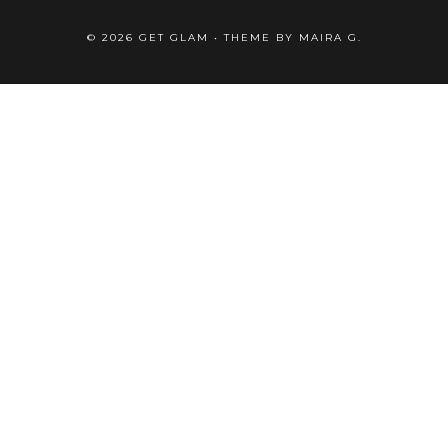
©
2026
GET GLAM
• THEME BY
MAIRA G.