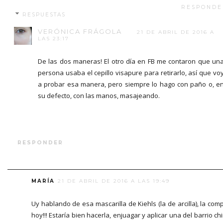
RESPONDE
RESPUESTAS
VERÓNICA FRÁGOLA
21 DE ABRIL DE 2016 A
LAS 23:17
De las dos maneras! El otro día en FB me contaron que un
persona usaba el cepillo visapure para retirarlo, así que vo
a probar esa manera, pero siempre lo hago con paño o, e
su defecto, con las manos, masajeando.
RESPONDER
MARÍA
21 DE ABRIL DE 2016 A LAS 19:49
Uy hablando de esa mascarilla de Kiehls (la de arcilla), la com
hoy!!! Estaría bien hacerla, enjuagar y aplicar una del barrio ch