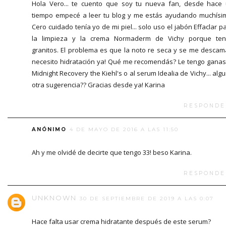
Hola Vero... te cuento que soy tu nueva fan, desde hace
tiempo empecé a leer tu blog y me estás ayudando muchísi
Cero cuidado tenía yo de mi piel... solo uso el jabón Effaclar p
la limpieza y la crema Normaderm de Vichy porque te
granitos. El problema es que la noto re seca y se me descama
necesito hidratación ya! Qué me recomendás? Le tengo ganas
Midnight Recovery the Kiehl's o al serum Idealia de Vichy... alg
otra sugerencia?? Gracias desde ya! Karina
RESPONDE
ANÓNIMO
4 DE MAYO DE 2016 A LAS 11:50
Ah y me olvidé de decirte que tengo 33! beso Karina.
RESPONDE
UNKNOWN
30 DE SEPTIEMBRE DE 2019 A LAS 0:07
Hace falta usar crema hidratante después de este serum?