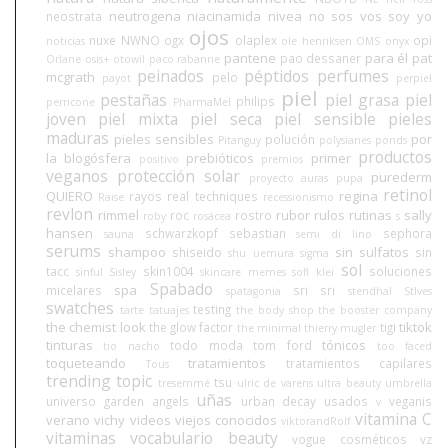
neutrogena
niacinamida
nivea
no sos vos soy yo
neostrata
ojos
nuxe
NWNO
ogx
olaplex
opi
noticias
ole henriksen
OMS
onyx
pantene
para él
pat
pao dessaner
Orlane
osis+
otowil
paco rabanne
peinados
péptidos
perfumes
mcgrath
pelo
payot
perpiel
piel
pestañas
piel grasa
piel
philips
perricone
PharmaMel
joven
piel mixta
piel seca
piel sensible
pieles
maduras
pieles sensibles
por
polución
Pitanguy
polysianes
ponds
productos
la blogósfera
prebióticos
primer
positivo
premios
veganos
protección solar
purederm
proyecto auras
pupa
retinol
QUIERO
regina
rayos
real techniques
Raise
recessionismo
revlon
rimmel
rubor
rulos
rutinas
sally
roc
rostro
roby
rosácea
s
hansen
schwarzkopf
sebastian
sephora
sauna
semi di lino
serums
shampoo
sin sulfatos
shiseido
sin
shu uemura
sigma
sol
tacc
skin1004
soluciones
sinful
Sisley
skincare memes
sofí klei
Spabado
spa
micelares
sri sri
spatagonia
stendhal
StIves
swatches
testing
tarte
tatuajes
the body shop
the booster company
the chemist look
tiktok
the glow factor
tigi
the minimal
thierry mugler
tinturas
tónicos
todo moda
tom ford
tio nacho
too faced
toqueteando
tratamientos
tratamientos capilares
Tous
trending topic
tsu
tresemmé
ulric de varens
ultra beauty
umbrella
uñas
universo garden angels
urban decay
usados
veganis
v
vitamina C
verano
vichy
videos
viejos conocidos
viktorandRolf
vitaminas
vocabulario beauty
vogue cosméticos
vz