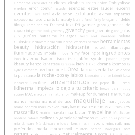
elixires
elizabeth arden
elvive
Embryolisse
elementos esenciales
elf
esencias
estée lauder
eucerin
error común
emolan
escada
eventos
exfoliante
exfoliación
eximia
expertas
exel
ewe
exposoma
face charts
farmacity
fidelité
fascino
fendi
fenty
ferragamo
FYI
garnier
filorga
Framesi
frizz
germaine de
Foreo
forlle'd
gentil
givenchy
guerlain
guías
capuccini
get the look
giveaway
gucci
guess
gurúes
hairssime
hallazgos
helena
guiv
head and shoulders
herramientas
rubinstein
heliocare
hello skin
herbal essences
hermes
beauty
hidratación
hidratante
idraet
illamasqua
iluminadores
ingredientes
in my face
impala
inglot
in love
invierno
isdin
jabón syndet
Isadora
Inoa
issue
jactan's
jergens
kbeauty
kenzo
kiehl's
klorane
kerastase
kosmos
Kérastase
kiko
kr
L'Oreal
l'occitane
la cruel verdad
Kylie Cosmetics
l'bel
La Pasionaria
la roche-posay
labios
la puissance
laca
laboratorio once
laborit
lanzamientos
lancôme
lbel
lancaster
las pepas
lemel
lidherma
limpieza
lo dejo a tu criterio
lush
loewe
mabby
manchas
MAC
makeup for dummies
autino
macadamia natural oil
maquillaje
manos
manual de uso
marc jacobs
mantra
masacre de marcas
masajes
mary kay
mario badescu
mark by avon
mascarillas
maybelline
max factor
mavala
Medicube
matrix
mellizos o gemelos?
métodos
medusa colores
mi voto no es positivo
mis
milaborit
mia skincare
Mía skincare
michael kors
mies
minx nails
preferidos
moda
moroccanoil
mustela
narciso Rodriguez
nars
natura
naturalmente
natura siberica
NBOTB
NE
nell ross