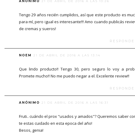
ANÓNIMO
21 DE ABRIL DE 2016 A LAS 10:26
Tengo 29 años recién cumplidos, así que este producto es mu
para mí, pero igual es interesante!!! Amo cuando publicás revi
de cremas y sueros!
RESPONDE
NOEM
21 DE ABRIL DE 2016 A LAS 13:14
Que lindo producto!! Tengo 30, pero seguro lo voy a prob
Promete mucho!! No me puedo negar a el. Excelente review!!
RESPONDE
ANÓNIMO
21 DE ABRIL DE 2016 A LAS 16:31
Fruti.. cuándo el prox "usados y amados"? Queremos saber c
te estas cuidado en esta epoca del año!
Besos, genia!