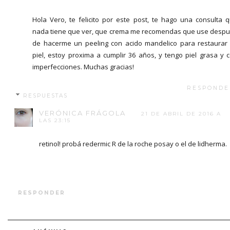
Hola Vero, te felicito por este post, te hago una consulta 
nada tiene que ver, que crema me recomendas que use desp
de hacerme un peeling con acido mandelico para restaurar
piel, estoy proxima a cumplir 36 años, y tengo piel grasa y 
imperfecciones. Muchas gracias!
RESPONDE
RESPUESTAS
VERÓNICA FRÁGOLA
21 DE ABRIL DE 2016 A
LAS 23:15
retinol! probá redermic R de la roche posay o el de lidherma.
RESPONDER