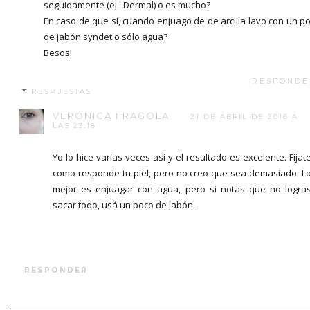
seguidamente (ej.: Dermal) o es mucho?
En caso de que sí, cuando enjuago de de arcilla lavo con un p
de jabón syndet o sólo agua?
Besos!
RESPONDE
RESPUESTAS
VERÓNICA FRÁGOLA
21 DE ABRIL DE 2016 A
LAS 23:18
Yo lo hice varias veces así y el resultado es excelente. Fíjat
como responde tu piel, pero no creo que sea demasiado. L
mejor es enjuagar con agua, pero si notas que no logra
sacar todo, usá un poco de jabón.
RESPONDER