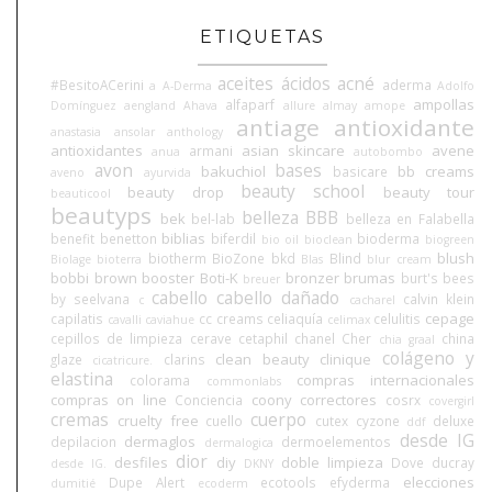
ETIQUETAS
aceites
ácidos
acné
#BesitoACerini
aderma
a
A-Derma
Adolfo
ampollas
alfaparf
Domínguez
aengland
Ahava
allure
almay
amope
antiage
antioxidante
anastasia
ansolar
anthology
antioxidantes
asian skincare
avene
armani
anua
autobombo
avon
bases
bakuchiol
bb creams
basicare
aveno
ayurvida
beauty school
beauty drop
beauty tour
beauticool
beautyps
belleza BBB
bek
bel-lab
belleza en Falabella
biblias
benefit
benetton
biferdil
bioderma
bio oil
bioclean
biogreen
blush
biotherm
BioZone
bkd
Blind
Biolage
bioterra
Blas
blur cream
bobbi brown
booster
Boti-K
bronzer
brumas
burt's bees
breuer
cabello
cabello dañado
by seelvana
calvin klein
c
cacharel
cepage
capilatis
cc creams
celiaquía
celulitis
cavalli
caviahue
celimax
cepillos de limpieza
cerave
cetaphil
chanel
Cher
china
chia graal
colágeno y
clean beauty
clinique
glaze
clarins
cicatricure.
elastina
compras internacionales
colorama
commonlabs
compras on line
coony
correctores
Conciencia
cosrx
covergirl
cremas
cuerpo
cruelty free
cuello
cutex
cyzone
deluxe
ddf
desde IG
dermaglos
depilacion
dermoelementos
dermalogica
dior
desfiles
diy
doble limpieza
Dove
ducray
desde IG.
DKNY
elecciones
Dupe Alert
ecotools
efyderma
dumitié
ecoderm