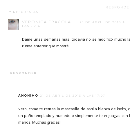
RESPONDE
RESPUESTAS
VERÓNICA FRÁGOLA
21 DE ABRIL DE 2016 A
LAS 23:16
Dame unas semanas más, todavia no se modificó mucho l
rutina anterior que mostré.
RESPONDER
ANÓNIMO
21 DE ABRIL DE 2016 A LAS 17:07
Vero, como te retiras la mascarilla de arcilla blanca de kiel's, 
un paño templado y humedo o simplemente te enjuagas con 
manos. Muchas gracias!