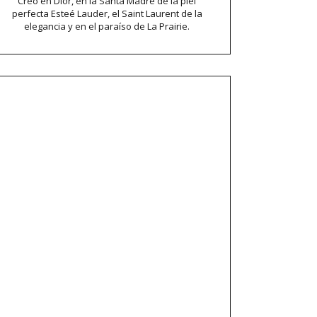
Creo en Dior, en la Santa Madre de la piel
perfecta Esteé Lauder, el Saint Laurent de la
elegancia y en el paraíso de La Prairie.