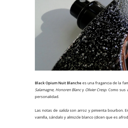
Black Opium Nuit Blanche
es una fragancia de la fam
Salamagne, Honoren Blanc
y
Olivier Cresp
. Como sus a
personalidad.
Las notas de
salida
son arroz y pimienta bourbon. E
vainilla, sándalo y almizcle blanco (dicen que es afrod