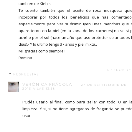
tambien de Kiehls.-
Te cuento también que el aceite de rosa mosqueta qui
incorporar por todos los beneficios que has comentad
especialmente para ver si disminuyen unas manchas que
aparecieron en la piel (en la zona de los cachetes) no se si 
acné o por el sol (hace un año que uso protector solar todos 
días).- Y lo último tengo 37 años y piel mixta..
Mil gracias como siempre!!
Romina
RESPONDE
RESPUESTAS
VERÓNICA FRÁGOLA
27 DE SEPTIEMBRE DE
2016 A LAS 13:58
POdés usarlo al final, como para sellar con todo. O en l
limpieza. Y si, si no tiene agregados de fragancia se pued
usar.