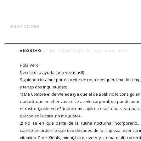
RESPONDER
ANÓNIMO
27 DE SEPTIEMBRE DE 2016 A LAS 10:34
Hola Vero!
Necesito tu ayuda (una vez más!!)
Siguiendo tu amor por el aceite de rosa mosqueta, me lo comp
y tengo dos inquietudes:
1) Me Compré el de Weleda (ya que el de Botik no lo consigo en
ciudad), que en el envase dice aceite corporal, se puede usar
el rostro igualmente? (nunca me aplico cosas que sean para
cuerpo en la cara..no me gusta).-
2) No se en que parte de la rutina nocturna incorporarlo..
cuento en orden lo que uso después de la limpieza: esencia ir
vitamina C de Kiehls, midnight recovery y crema multi correct