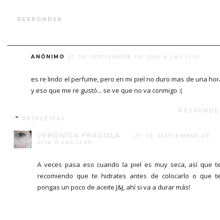
RESPONDER
ANÓNIMO
27 DE SEPTIEMBRE DE 2016 A LAS 11:10
es re lindo el perfume, pero en mi piel no duro mas de una hora
y eso que me re gustó... se ve que no va conmigo :(
RESPONDE
RESPUESTAS
VERÓNICA FRÁGOLA
27 DE SEPTIEMBRE DE
2016 A LAS 13:59
A veces pasa eso cuando la piel es muy seca, así que t
recomiendo que te hidrates antes de colocarlo o que t
pongas un poco de aceite J&J, ahí si va a durar más!