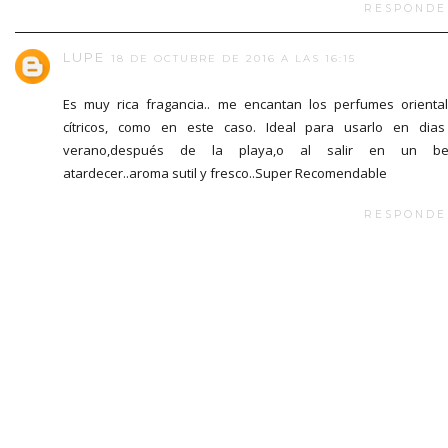
RESPONDE
LUPE
18 DE OCTUBRE DE 2016 A LAS 16:15
Es muy rica fragancia.. me encantan los perfumes orienta
cítricos, como en este caso. Ideal para usarlo en dia
verano,después de la playa,o al salir en un bel
atardecer..aroma sutil y fresco..Super Recomendable
RESPONDE