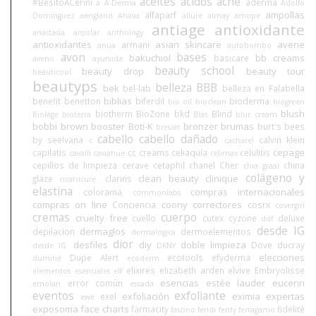
aceites
ácidos
acné
#BesitoACerini
aderma
a
A-Derma
Adolfo
ampollas
alfaparf
Domínguez
aengland
Ahava
allure
almay
amope
antiage
antioxidante
anastasia
ansolar
anthology
antioxidantes
asian skincare
avene
armani
anua
autobombo
avon
bases
bakuchiol
bb creams
basicare
aveno
ayurvida
beauty school
beauty drop
beauty tour
beauticool
beautyps
belleza BBB
bek
bel-lab
belleza en Falabella
biblias
benefit
benetton
biferdil
bioderma
bio oil
bioclean
biogreen
blush
biotherm
BioZone
bkd
Blind
Biolage
bioterra
Blas
blur cream
bobbi brown
booster
Boti-K
bronzer
brumas
burt's bees
breuer
cabello
cabello dañado
by seelvana
calvin klein
c
cacharel
cepage
capilatis
cc creams
celiaquía
celulitis
cavalli
caviahue
celimax
cepillos de limpieza
cerave
cetaphil
chanel
Cher
china
chia graal
colágeno y
clean beauty
clinique
glaze
clarins
cicatricure.
elastina
compras internacionales
colorama
commonlabs
compras on line
coony
correctores
Conciencia
cosrx
covergirl
cremas
cuerpo
cruelty free
cuello
cutex
cyzone
deluxe
ddf
desde IG
dermaglos
depilacion
dermoelementos
dermalogica
dior
desfiles
diy
doble limpieza
Dove
ducray
desde IG.
DKNY
elecciones
Dupe Alert
ecotools
efyderma
dumitié
ecoderm
elixires
elizabeth arden
elvive
Embryolisse
elementos esenciales
elf
esencias
estée lauder
eucerin
error común
emolan
escada
eventos
exfoliante
exfoliación
eximia
expertas
exel
ewe
exposoma
face charts
farmacity
fidelité
fascino
fendi
fenty
ferragamo