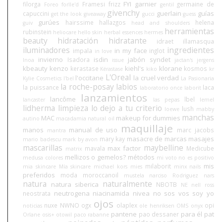
FYI
garnier
filorga
Framesi
frizz
germaine de
Foreo
forlle'd
gentil
givenchy
guerlain
guías
capuccini
get the look
giveaway
gucci
guess
gurúes
hairssime
hallazgos
helena
guiv
head and shoulders
herramientas
rubinstein
heliocare
hello skin
herbal essences
hermes
beauty
hidratación
hidratante
idraet
illamasqua
iluminadores
ingredientes
in my face
impala
inglot
in love
invierno
isdin
jabón syndet
Isadora
Inoa
issue
jactan's
jergens
kbeauty
kenzo
kiehl's
klorane
kerastase
kosmos
Kérastase
kiko
kr
L'Oreal
l'occitane
la cruel verdad
Kylie Cosmetics
l'bel
La Pasionaria
la roche-posay
labios
la puissance
laca
laboratorio once
laborit
lanzamientos
lancôme
lbel
lancaster
las pepas
lemel
lidherma
limpieza
lo dejo a tu criterio
lush
loewe
mabby
manchas
MAC
makeup for dummies
autino
macadamia natural oil
maquillaje
manos
manual de uso
marc jacobs
mantra
masacre de marcas
masajes
mary kay
mario badescu
mark by avon
mascarillas
maybelline
max factor
mavala
Medicube
matrix
mellizos o gemelos?
métodos
medusa colores
mi voto no es positivo
mis
milaborit
mia skincare
Mía skincare
michael kors
mies
minx nails
preferidos
moda
moroccanoil
mustela
narciso Rodriguez
nars
natura
naturalmente
natura siberica
NBOTB
NE
nell ross
neutrogena
niacinamida
nivea
no sos vos soy yo
neostrata
ojos
nuxe
NWNO
ogx
olaplex
opi
noticias
ole henriksen
OMS
onyx
pantene
para él
pat
pao dessaner
Orlane
osis+
otowil
paco rabanne