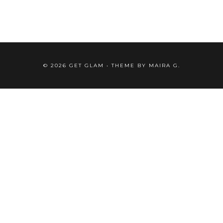
©
2026
GET GLAM
• THEME BY
MAIRA G.