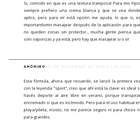
Si, coincido en que es una textura tramposa! Para mis hijo
siempre prefiero una crema blanca y que se vea dond
aplico, pero para mí está opción me ayuda. lo que si, e
importantísimo masajear después de la aplicación para qu
no queden zonas sin protector... mucha gente piensa qu
solo vaporizas y ya está, pero hay que masajear si o si!
ANÓNIMO
25 DE NOVIEMBRE DE 2016 A LAS 15:24
Esta fórmula, ahora que recuerdo, se lanzó la primera ve
con la leyenda "sport", creo que ahí está la clave: es ideal s
hacés deporte al aire libre en verano, porque transpira
encremado sí que es incómodo. Pero para el uso habitual e
playa/pileta, insisto, no me parece seguro ni para chicos n
para grandes.