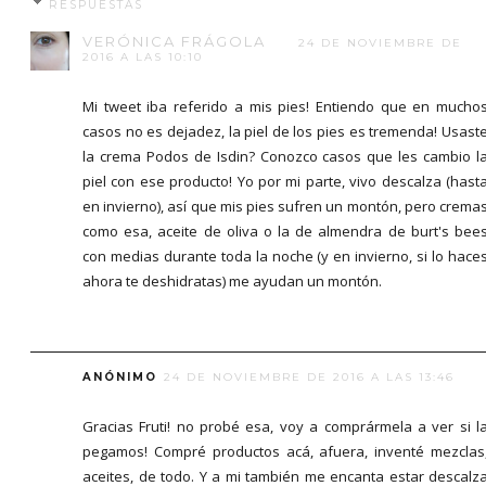
RESPUESTAS
VERÓNICA FRÁGOLA
24 DE NOVIEMBRE DE
2016 A LAS 10:10
Mi tweet iba referido a mis pies! Entiendo que en mucho
casos no es dejadez, la piel de los pies es tremenda! Usast
la crema Podos de Isdin? Conozco casos que les cambio l
piel con ese producto! Yo por mi parte, vivo descalza (hast
en invierno), así que mis pies sufren un montón, pero crema
como esa, aceite de oliva o la de almendra de burt's bee
con medias durante toda la noche (y en invierno, si lo hace
ahora te deshidratas) me ayudan un montón.
ANÓNIMO
24 DE NOVIEMBRE DE 2016 A LAS 13:46
Gracias Fruti! no probé esa, voy a comprármela a ver si l
pegamos! Compré productos acá, afuera, inventé mezclas
aceites, de todo. Y a mi también me encanta estar descalz