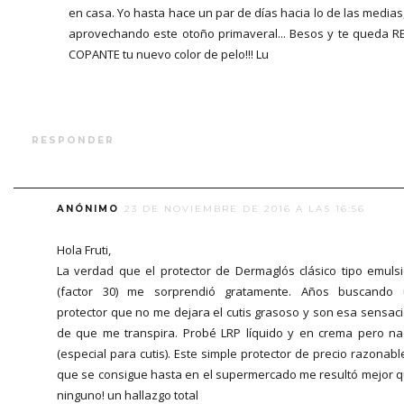
en casa. Yo hasta hace un par de días hacia lo de las medias
aprovechando este otoño primaveral... Besos y te queda R
COPANTE tu nuevo color de pelo!!! Lu
RESPONDER
ANÓNIMO
23 DE NOVIEMBRE DE 2016 A LAS 16:56
Hola Fruti,
La verdad que el protector de Dermaglós clásico tipo emuls
(factor 30) me sorprendió gratamente. Años buscando
protector que no me dejara el cutis grasoso y son esa sensac
de que me transpira. Probé LRP líquido y en crema pero n
(especial para cutis). Este simple protector de precio razonabl
que se consigue hasta en el supermercado me resultó mejor 
ninguno! un hallazgo total