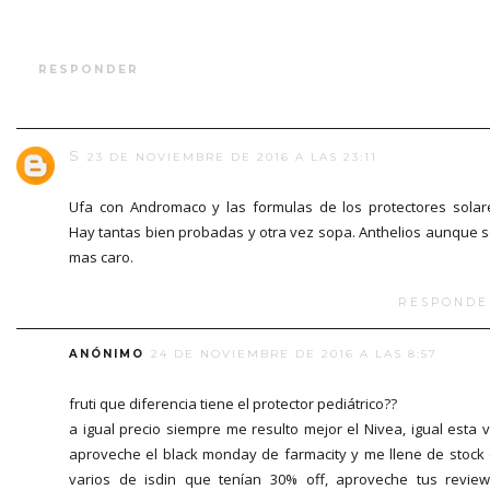
RESPONDER
S
23 DE NOVIEMBRE DE 2016 A LAS 23:11
Ufa con Andromaco y las formulas de los protectores solar
Hay tantas bien probadas y otra vez sopa. Anthelios aunque 
mas caro.
RESPONDE
ANÓNIMO
24 DE NOVIEMBRE DE 2016 A LAS 8:57
fruti que diferencia tiene el protector pediátrico??
a igual precio siempre me resulto mejor el Nivea, igual esta 
aproveche el black monday de farmacity y me llene de stock
varios de isdin que tenían 30% off, aproveche tus revie