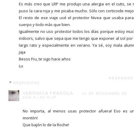
Es más creo que LRP me produjo una alergia en el cutis, se
puso la cara roja y me picaba mucho. Sólo con corticoide mejo
El resto de ese viaje usé el protector Nivea que usaba para
cuerpo y todo más que bien.
Igualmente no uso protector todos los días porque estoy mu
indoors, salvo que sepa que me tengo que exponer al sol por
largo rato y especialmente en verano. Ya sé, soy mala alum
jaja
Besos Fru, te sigo hace años
Lu
RESPONDE
RESPUESTAS
VERÓNICA FRÁGOLA
24 DE NOVIEMBRE DE
2016 A LAS 10:07
No importa, al menos usas protector afuera! Eso es u
montón!
Que bajón lo de la Roche!