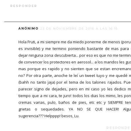
RESPONDER
ANÓNIMO
23 DE NOVIEMBRE DE 2016 A LAS 16:15
Hola Fruti, a mi siempre me da miedo ponerme de menos (por
es invisible) y me termino poniendo bastante de mas para
dejar ninguna zona descubierta... por eso es que no me termi
de convencer los protectores en aerosol... a los maridos les gu
mas porque es rapido y no sienten que se estan encreman
no? Por otra parte, anoche te leí un tweet tuyo y me quedé 
(bahh no tanto jaja) por el tema de los talones rajados. Pu
parecer signo de dejades, pero en mi caso yo les dedico 
tiempo que a mi cara, te juro! todos los dias los mimo, les po
cremas varias, pulo, baños de pies, etc etc y SIEMPRE te
grietas o sequedades. YA NO SE QUE HACER! Algu
sugerencia??? Helpppp! besos, Lu.
RESPONDE