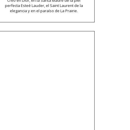
Creo en Dior, en la Santa Madre de la piel
perfecta Esteé Lauder, el Saint Laurent de la
elegancia y en el paraíso de La Prairie.