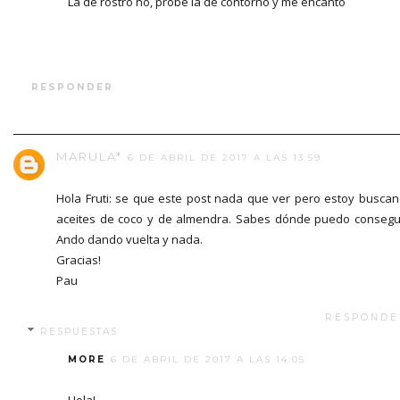
La de rostro no, probé la de contorno y me encantó
RESPONDER
MARULA*
6 DE ABRIL DE 2017 A LAS 13:59
Hola Fruti: se que este post nada que ver pero estoy busca
aceites de coco y de almendra. Sabes dónde puedo consegu
Ando dando vuelta y nada.
Gracias!
Pau
RESPONDE
RESPUESTAS
MORE
6 DE ABRIL DE 2017 A LAS 14:05
Hola!