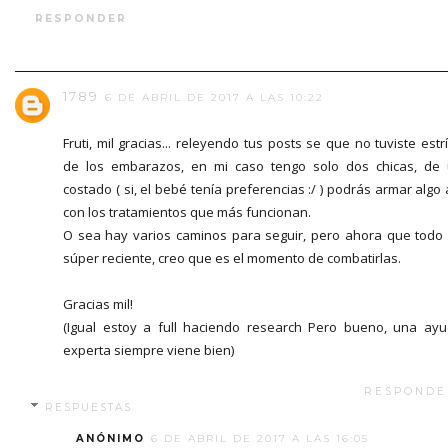
RESPONDER
1789
6 DE ABRIL DE 2017 A LAS 10:22
Fruti, mil gracias... releyendo tus posts se que no tuviste estr
de los embarazos, en mi caso tengo solo dos chicas, de
costado ( si, el bebé tenía preferencias :/ ) podrás armar algo 
con los tratamientos que más funcionan.
O sea hay varios caminos para seguir, pero ahora que todo
súper reciente, creo que es el momento de combatirlas.
Gracias mil!
(Igual estoy a full haciendo research Pero bueno, una ay
experta siempre viene bien)
RESPONDE
RESPUESTAS
ANÓNIMO
6 DE ABRIL DE 2017 A LAS 16:05