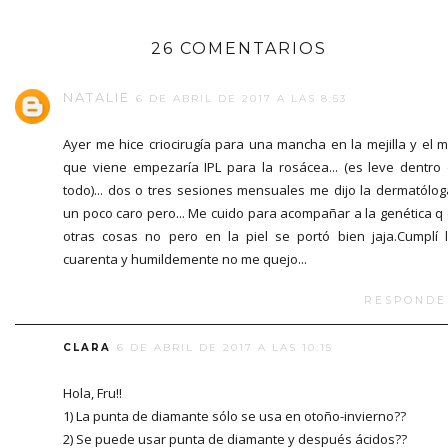
26 COMENTARIOS
NATALIE
6 DE ABRIL DE 2017 A LAS 8:53
Ayer me hice criocirugía para una mancha en la mejilla y el 
que viene empezaría IPL para la rosácea... (es leve dentro
todo)... dos o tres sesiones mensuales me dijo la dermatóloga
un poco caro pero... Me cuido para acompañar a la genética q
otras cosas no pero en la piel se portó bien jaja.Cumplí 
cuarenta y humildemente no me quejo...
RESPONDE
CLARA
6 DE ABRIL DE 2017 A LAS 10:15
Hola, Fru!!
1) La punta de diamante sólo se usa en otoño-invierno??
2) Se puede usar punta de diamante y después ácidos??