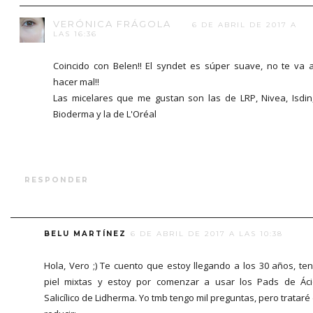
VERÓNICA FRÁGOLA
6 DE ABRIL DE 2017 A
LAS 16:36
Coincido con Belen!! El syndet es súper suave, no te va 
hacer mal!!
Las micelares que me gustan son las de LRP, Nivea, Isdin
Bioderma y la de L'Oréal
RESPONDER
BELU MARTÍNEZ
6 DE ABRIL DE 2017 A LAS 10:38
Hola, Vero ;) Te cuento que estoy llegando a los 30 años, te
piel mixtas y estoy por comenzar a usar los Pads de Ác
Salicílico de Lidherma. Yo tmb tengo mil preguntas, pero trataré