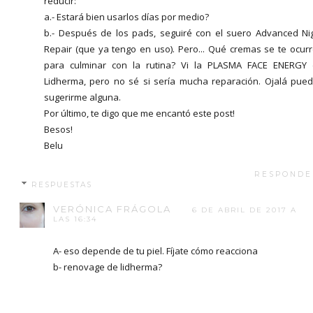
reducir:
a.- Estará bien usarlos días por medio?
b.- Después de los pads, seguiré con el suero Advanced Ni
Repair (que ya tengo en uso). Pero... Qué cremas se te ocur
para culminar con la rutina? Vi la PLASMA FACE ENERGY
Lidherma, pero no sé si sería mucha reparación. Ojalá pue
sugerirme alguna.
Por último, te digo que me encantó este post!
Besos!
Belu
RESPONDE
RESPUESTAS
VERÓNICA FRÁGOLA
6 DE ABRIL DE 2017 A
LAS 16:34
A- eso depende de tu piel. Fíjate cómo reacciona
b- renovage de lidherma?