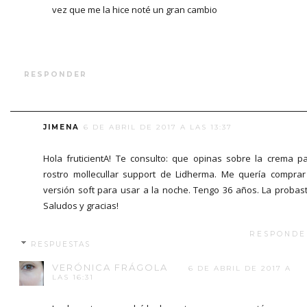
vez que me la hice noté un gran cambio
RESPONDER
JIMENA
6 DE ABRIL DE 2017 A LAS 13:37
Hola fruticientA! Te consulto: que opinas sobre la crema p
rostro mollecullar support de Lidherma. Me quería comprar
versión soft para usar a la noche. Tengo 36 años. La probas
Saludos y gracias!
RESPONDE
RESPUESTAS
VERÓNICA FRÁGOLA
6 DE ABRIL DE 2017 A
LAS 16:31