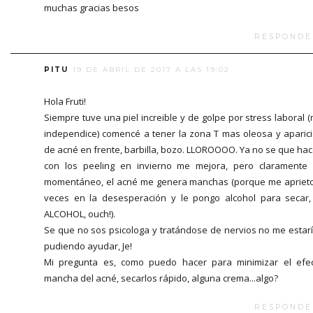
muchas gracias besos
RESPONDE
PITU
19 DE ABRIL DE 2017 A LAS 19:02
Hola Fruti!
Siempre tuve una piel increible y de golpe por stress laboral 
independice) comencé a tener la zona T mas oleosa y aparic
de acné en frente, barbilla, bozo. LLOROOOO. Ya no se que hac
con los peeling en invierno me mejora, pero claramente
momentáneo, el acné me genera manchas (porque me apriet
veces en la desesperación y le pongo alcohol para secar,
ALCOHOL, ouch!).
Se que no sos psicologa y tratándose de nervios no me estar
pudiendo ayudar, Je!
Mi pregunta es, como puedo hacer para minimizar el efe
mancha del acné, secarlos rápido, alguna crema...algo?
RESPONDE