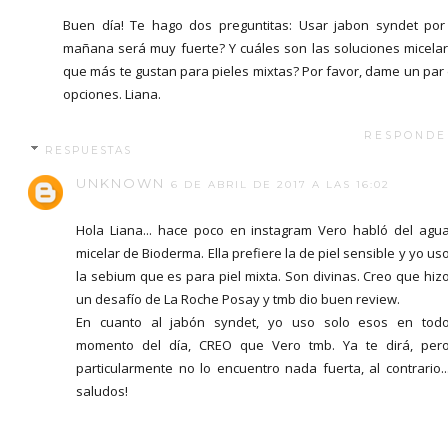
Buen día! Te hago dos preguntitas: Usar jabon syndet por
mañana será muy fuerte? Y cuáles son las soluciones micela
que más te gustan para pieles mixtas? Por favor, dame un par
opciones. Liana.
RESPONDE
RESPUESTAS
UNKNOWN
6 DE ABRIL DE 2017 A LAS 16:02
Hola Liana... hace poco en instagram Vero habló del agu
micelar de Bioderma. Ella prefiere la de piel sensible y yo us
la sebium que es para piel mixta. Son divinas. Creo que hiz
un desafío de La Roche Posay y tmb dio buen review.
En cuanto al jabón syndet, yo uso solo esos en tod
momento del día, CREO que Vero tmb. Ya te dirá, per
particularmente no lo encuentro nada fuerta, al contrario..
saludos!