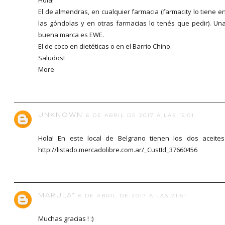
El de almendras, en cualquier farmacia (farmacity lo tiene e
las góndolas y en otras farmacias lo tenés que pedir). Un
buena marca es EWE.
El de coco en dietéticas o en el Barrio Chino.
Saludos!
More
UNKNOWN
6 DE ABRIL DE 2017 A LAS 15:01
Hola! En este local de Belgrano tienen los dos aceites
http://listado.mercadolibre.com.ar/_CustId_37660456
MARULA*
6 DE ABRIL DE 2017 A LAS 21:51
Muchas gracias ! :)