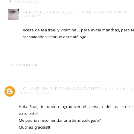
RESPUESTAS
VERÓNICA FRÁGOLA
2 DE MAYO DE 2017 A
LAS 14:25
Aceite de tea tree, y vitamina C para evitar manchas, pero t
recomiendo visitar un dermatólogo.
RESPONDER
LIC. MARINA VIRGINIA ARAGONÉS
26 DE ABRIL D
2017 A LAS 22:51
Hola Fruti, te quería agradecer el consejo del tea tree 
excelente!!
Me podrías recomendar una dermatóloga/o?
Muchas gracias!!!