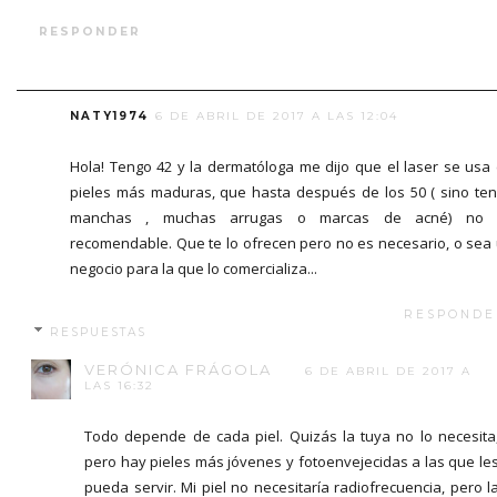
RESPONDER
NATY1974
6 DE ABRIL DE 2017 A LAS 12:04
Hola! Tengo 42 y la dermatóloga me dijo que el laser se usa
pieles más maduras, que hasta después de los 50 ( sino te
manchas , muchas arrugas o marcas de acné) no 
recomendable. Que te lo ofrecen pero no es necesario, o sea
negocio para la que lo comercializa...
RESPONDE
RESPUESTAS
VERÓNICA FRÁGOLA
6 DE ABRIL DE 2017 A
LAS 16:32
Todo depende de cada piel. Quizás la tuya no lo necesita
pero hay pieles más jóvenes y fotoenvejecidas a las que le
pueda servir. Mi piel no necesitaría radiofrecuencia, pero l