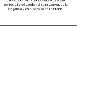
Creo en Dior, en la Santa Madre de la piel
perfecta Esteé Lauder, el Saint Laurent de la
elegancia y en el paraíso de La Prairie.