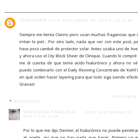
UNKNOWN
27 DE SEPTIEMBRE DE 2017 A LAS 14:58
Siempre me tienta Clarins pero usan muchas fragancias que
irritan la piel... Por otro lado, nada que ver con este post, p
hace poco cambié de protector solar. Antes usaba uno de Av
y ahora uso el City Block Sheer de Clinique. Cuando lo compré
me di cuenta de que tenía acido hialurónico y ahora no sé
puedo combinarlo con el Daily Reviving Concentrate de Kiehl'
en qué orden hacer layering para que todo siga siendo efecti
Gracias!
RESPONDE
RESPUESTAS
VERÓNICA FRÁGOLA
29 DE SEPTIEMBRE DE
2017 A LAS 22:28
Por lo que me dijo Dermer, el hialurónico no puede penetra
el aceite, así que no hay nada que hacer. Primero va e