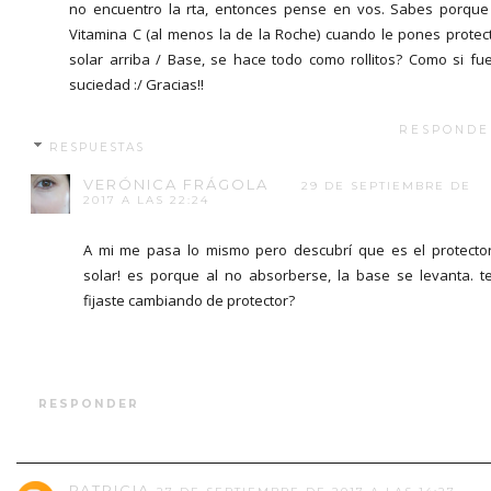
no encuentro la rta, entonces pense en vos. Sabes porque
Vitamina C (al menos la de la Roche) cuando le pones protec
solar arriba / Base, se hace todo como rollitos? Como si fu
suciedad :/ Gracias!!
RESPONDE
RESPUESTAS
VERÓNICA FRÁGOLA
29 DE SEPTIEMBRE DE
2017 A LAS 22:24
A mi me pasa lo mismo pero descubrí que es el protecto
solar! es porque al no absorberse, la base se levanta. t
fijaste cambiando de protector?
RESPONDER
PATRICIA