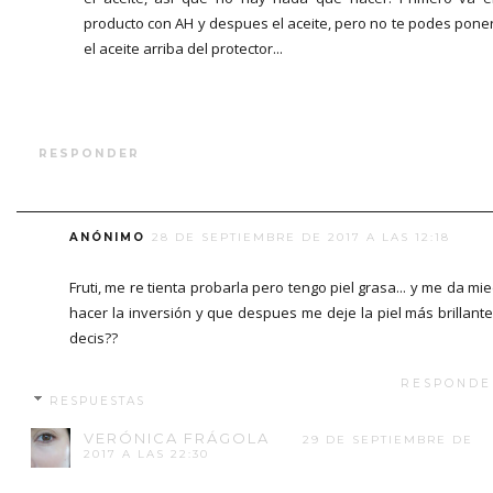
producto con AH y despues el aceite, pero no te podes pone
el aceite arriba del protector...
RESPONDER
ANÓNIMO
28 DE SEPTIEMBRE DE 2017 A LAS 12:18
Fruti, me re tienta probarla pero tengo piel grasa... y me da mi
hacer la inversión y que despues me deje la piel más brillante
decis??
RESPONDE
RESPUESTAS
VERÓNICA FRÁGOLA
29 DE SEPTIEMBRE DE
2017 A LAS 22:30