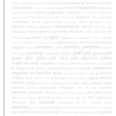
masacre de marcas
masajes
mary kay
mario badescu
mark by avon
mascarillas
maybelline
max factor
mavala
Medicube
matrix
mellizos o gemelos?
métodos
medusa colores
mi voto no es positivo
mis
milaborit
mia skincare
Mía skincare
michael kors
mies
minx nails
preferidos
moda
moroccanoil
mustela
narciso Rodriguez
nars
natura
naturalmente
natura siberica
NBOTB
NE
nell ross
neutrogena
niacinamida
nivea
no sos vos soy yo
neostrata
ojos
nuxe
NWNO
ogx
olaplex
opi
noticias
ole henriksen
OMS
onyx
pantene
para él
pat
pao dessaner
Orlane
osis+
otowil
paco rabanne
peinados
péptidos
perfumes
mcgrath
pelo
payot
perpiel
piel
pestañas
piel grasa
piel
philips
perricone
PharmaMel
joven
piel mixta
piel seca
piel sensible
pieles
maduras
pieles sensibles
por
polución
Pitanguy
polysianes
ponds
productos
la blogósfera
prebióticos
primer
positivo
premios
veganos
protección solar
purederm
proyecto auras
pupa
retinol
QUIERO
regina
rayos
real techniques
Raise
recessionismo
revlon
rimmel
rubor
rulos
rutinas
sally
roc
rostro
roby
rosácea
s
hansen
schwarzkopf
sebastian
sephora
sauna
semi di lino
serums
shampoo
sin sulfatos
shiseido
sin
shu uemura
sigma
sol
tacc
skin1004
soluciones
sinful
Sisley
skincare memes
sofí klei
Spabado
spa
micelares
sri sri
spatagonia
stendhal
StIves
swatches
testing
tarte
tatuajes
the body shop
the booster company
the chemist look
tiktok
the glow factor
tigi
the minimal
thierry mugler