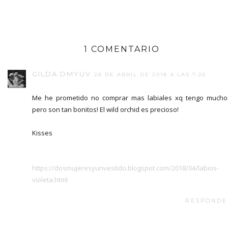
1 COMENTARIO
GILDA DMYUV
26 DE ABRIL DE 2018 A LAS 7:25
Me he prometido no comprar mas labiales xq tengo muchos
pero son tan bonitos! El wild orchid es precioso!
Kisses
https://dosmujeresyunvestido.blogspot.com/2018/04/labios-
violeta.html
RESPONDE