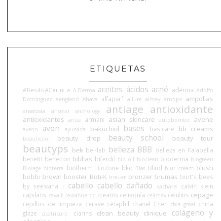
ETIQUETAS
aceites
ácidos
acné
#BesitoACerini
aderma
a
A-Derma
Adolfo
ampollas
alfaparf
Domínguez
aengland
Ahava
allure
almay
amope
antiage
antioxidante
anastasia
ansolar
anthology
antioxidantes
asian skincare
avene
armani
anua
autobombo
avon
bases
bakuchiol
bb creams
basicare
aveno
ayurvida
beauty school
beauty drop
beauty tour
beauticool
beautyps
belleza BBB
bek
bel-lab
belleza en Falabella
biblias
benefit
benetton
biferdil
bioderma
bio oil
bioclean
biogreen
blush
biotherm
BioZone
bkd
Blind
Biolage
bioterra
Blas
blur cream
bobbi brown
booster
Boti-K
bronzer
brumas
burt's bees
breuer
cabello
cabello dañado
by seelvana
calvin klein
c
cacharel
cepage
capilatis
cc creams
celiaquía
celulitis
cavalli
caviahue
celimax
cepillos de limpieza
cerave
cetaphil
chanel
Cher
china
chia graal
colágeno y
clean beauty
clinique
glaze
clarins
cicatricure.