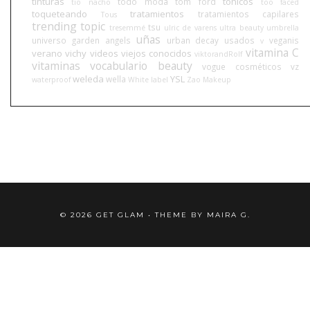
tinturas
tónicos
todo moda
tom ford
tio nacho
too faced
toqueteando
tratamientos
tratamientos capilares
Tous
trending topic
tsu
tresemmé
ulric de varens
ultra beauty
umbrella
uñas
universo garden angels
urban decay
usados
veganis
v
vitamina C
verano
vichy
videos
viejos conocidos
viktorandRolf
vitaminas
vocabulario beauty
vogue cosméticos
vz
weleda
YSL
wella
waterproof
White label
Zao Makeup
©
2026
GET GLAM
• THEME BY
MAIRA G.