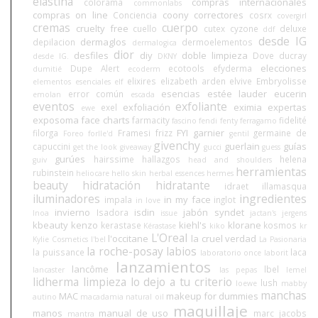
elastina
compras internacionales
colorama
commonlabs
compras on line
coony
correctores
Conciencia
cosrx
covergirl
cremas
cuerpo
cruelty free
cuello
cutex
cyzone
deluxe
ddf
desde IG
dermaglos
depilacion
dermoelementos
dermalogica
dior
desfiles
diy
doble limpieza
Dove
ducray
desde IG.
DKNY
elecciones
Dupe Alert
ecotools
efyderma
dumitié
ecoderm
elixires
elizabeth arden
elvive
Embryolisse
elementos esenciales
elf
esencias
estée lauder
eucerin
error común
emolan
escada
eventos
exfoliante
exfoliación
eximia
expertas
exel
ewe
exposoma
face charts
farmacity
fidelité
fascino
fendi
fenty
ferragamo
FYI
garnier
filorga
Framesi
frizz
germaine de
Foreo
forlle'd
gentil
givenchy
guerlain
guías
capuccini
get the look
giveaway
gucci
guess
gurúes
hairssime
hallazgos
helena
guiv
head and shoulders
herramientas
rubinstein
heliocare
hello skin
herbal essences
hermes
beauty
hidratación
hidratante
idraet
illamasqua
iluminadores
ingredientes
in my face
impala
inglot
in love
invierno
isdin
jabón syndet
Isadora
Inoa
issue
jactan's
jergens
kbeauty
kenzo
kiehl's
klorane
kerastase
kosmos
Kérastase
kiko
kr
L'Oreal
l'occitane
la cruel verdad
Kylie Cosmetics
l'bel
La Pasionaria
la roche-posay
labios
la puissance
laca
laboratorio once
laborit
lanzamientos
lancôme
lbel
lancaster
las pepas
lemel
lidherma
limpieza
lo dejo a tu criterio
lush
loewe
mabby
manchas
MAC
makeup for dummies
autino
macadamia natural oil
maquillaje
manos
manual de uso
marc jacobs
mantra