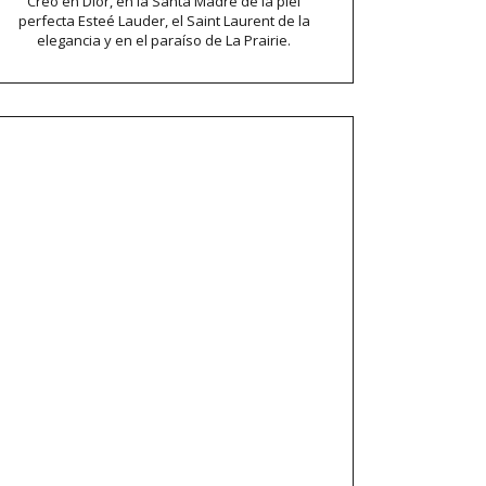
Creo en Dior, en la Santa Madre de la piel
perfecta Esteé Lauder, el Saint Laurent de la
elegancia y en el paraíso de La Prairie.