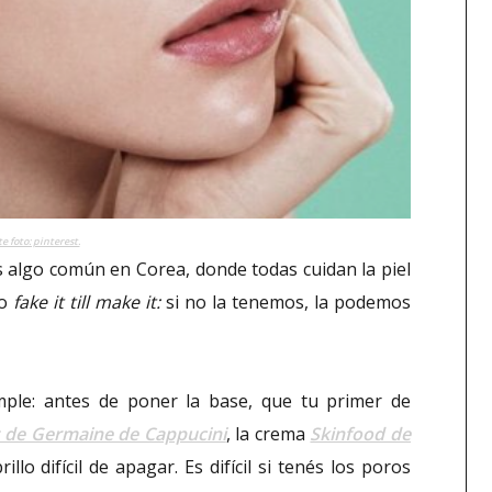
e foto: pinterest.
es algo común en Corea, donde todas cuidan la piel
ro
fake it till make it:
si no la tenemos, la podemos
simple: antes de poner la base, que tu primer de
 de Germaine de Cappucini
, la crema
Skinfood de
llo difícil de apagar. Es difícil si tenés los poros