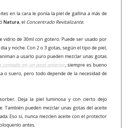
es en la cara le ponía la piel de gallina a más de
zó
Natura
, el
Concentrado Revitalizante
.
de vidrio de 30ml con gotero. Puede ser usado por
 día y noche. Con 2 o 3 gotas, según el tipo de piel,
se animan a usarlo puro pueden mezclar unas gotas
a contado en un post anterior
, siempre es bueno
a o suero, pero todo depende de la necesidad de
rber. Deja la piel luminosa y con cierto dejo
se. También pueden mezclar unas gotas del aceite
nada. Eso si, nunca mezclen aceite con el protector
coloquenlo antes.