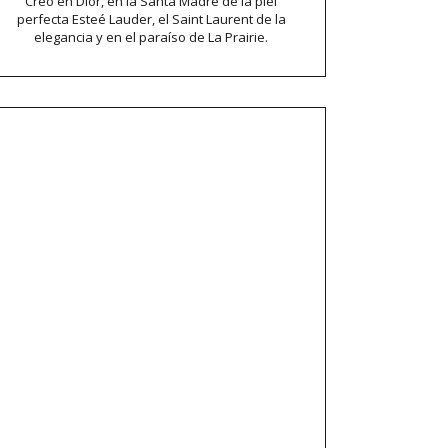
Creo en Dior, en la Santa Madre de la piel
perfecta Esteé Lauder, el Saint Laurent de la
elegancia y en el paraíso de La Prairie.