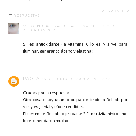
RESPONDER
RESPUESTAS
VERÓNICA FRÁGOLA
24 DE JUNIO DE
2019 A LAS 20:20
Si, es antioxidante (la vitamina C lo es) y sirve para
iluminar, generar colágeno y elastina :)
PAOLA
25 DE JUNIO DE 2019 A LAS 12:42
Gracias por tu respuesta.
Otra cosa estoy usando pulpa de limpieza Bel lab por
vos y es genial y súper rendidora .
El serum de Bel lab lo probaste ? El multivitamínico , me
lo recomendaron mucho