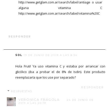
http://www.getglam.com.ar/search/label/antiage o usar
alguna vitamina C
http://www.getglam.com.ar/search/label/vitamina%20C
RESPONDER
SOL
19 DE JUNIO DE 2019 A LAS 8:34
Hola Fruti! Ya uso vitamina C y estaba por arrancar con
glicólico (iba a probar el de 8% de Isdin). Este producto
reemplazaría que los use por separado?
RESPONDER
RESPUESTAS
VERÓNICA FRÁGOLA
24 DE JUNIO DE
2019 A LAS 20:19