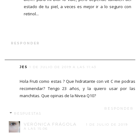
estado de tu piel, a veces es mejor ir a lo seguro con
retinol...
RESPONDER
JES
1 DE JULIO DE 2019 A LAS 11:43
Hola Fruti como estas ? Que hidratante con vit C me podras
recomendar? Tengo 23 años, y la quiero usar por las
manchitas. Que opinas de la Nivea Q10?
RESPONDER
RESPUESTAS
VERÓNICA FRÁGOLA
1 DE JULIO DE 2019
A LAS 15:06