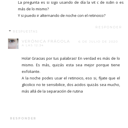
La pregunta es si sigo usando de día la vit c de isdin o es
más de lo mismo?
Y si puedo ir alternando de noche con el retinoico?
RESPONDER
RESPUESTAS
VERÓNICA FRÁGOLA
6 DE JULIO DE 2020
A LAS 12:34
Hola! Gracias por tus palabras! En verdad es más de lo
mismo. Es más, quizás esta sea mejor porque tiene
exfoliante.
A la noche podes usar el retinoico, eso si, fíjate que el
glicolico no te sensibilice, dos acidos quizás sea mucho,
más allá de la separación de rutina
RESPONDER