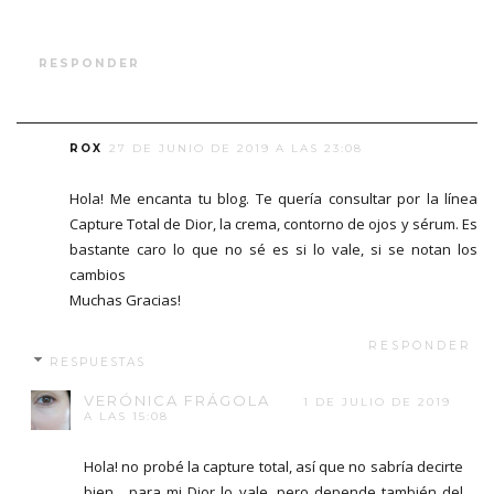
RESPONDER
ROX
27 DE JUNIO DE 2019 A LAS 23:08
Hola! Me encanta tu blog. Te quería consultar por la línea
Capture Total de Dior, la crema, contorno de ojos y sérum. Es
bastante caro lo que no sé es si lo vale, si se notan los
cambios
Muchas Gracias!
RESPONDER
RESPUESTAS
VERÓNICA FRÁGOLA
1 DE JULIO DE 2019
A LAS 15:08
Hola! no probé la capture total, así que no sabría decirte
bien... para mi Dior lo vale, pero depende también del