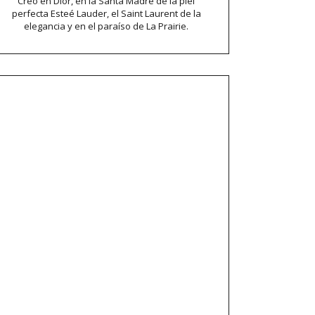
Creo en Dior, en la Santa Madre de la piel
perfecta Esteé Lauder, el Saint Laurent de la
elegancia y en el paraíso de La Prairie.