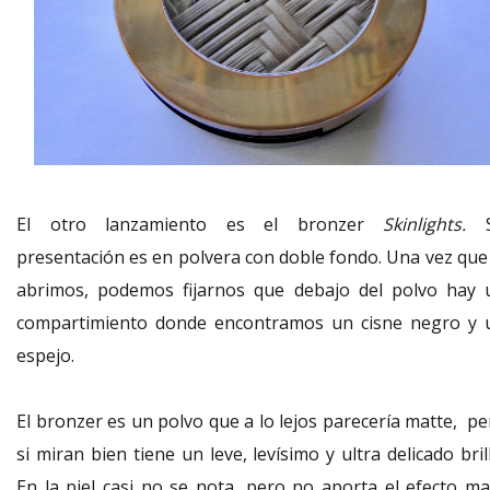
El otro lanzamiento es el bronzer
Skinlights.
S
presentación es en polvera con doble fondo. Una vez que 
abrimos, podemos fijarnos que debajo del polvo hay 
compartimiento donde encontramos un cisne negro y 
espejo.
El bronzer es un polvo que a lo lejos parecería matte, pe
si miran bien tiene un leve, levísimo y ultra delicado bril
En la piel casi no se nota, pero no aporta el efecto ma