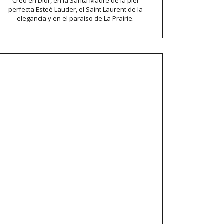
Creo en Dior, en la Santa Madre de la piel
perfecta Esteé Lauder, el Saint Laurent de la
elegancia y en el paraíso de La Prairie.