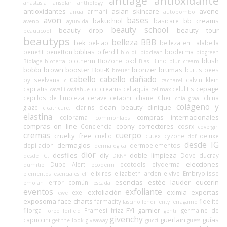
antiage
antioxidante
anastasia
ansolar
anthology
antioxidantes
asian skincare
avene
armani
anua
autobombo
avon
bases
bakuchiol
bb creams
basicare
aveno
ayurvida
beauty school
beauty drop
beauty tour
beauticool
beautyps
belleza BBB
bek
bel-lab
belleza en Falabella
biblias
benefit
benetton
biferdil
bioderma
bio oil
bioclean
biogreen
blush
biotherm
BioZone
bkd
Blind
Biolage
bioterra
Blas
blur cream
bobbi brown
booster
Boti-K
bronzer
brumas
burt's bees
breuer
cabello
cabello dañado
by seelvana
calvin klein
c
cacharel
cepage
capilatis
cc creams
celiaquía
celulitis
cavalli
caviahue
celimax
cepillos de limpieza
cerave
cetaphil
chanel
Cher
china
chia graal
colágeno y
clean beauty
clinique
glaze
clarins
cicatricure.
elastina
compras internacionales
colorama
commonlabs
compras on line
coony
correctores
Conciencia
cosrx
covergirl
cremas
cuerpo
cruelty free
cuello
cutex
cyzone
deluxe
ddf
desde IG
dermaglos
depilacion
dermoelementos
dermalogica
dior
desfiles
diy
doble limpieza
Dove
ducray
desde IG.
DKNY
elecciones
Dupe Alert
ecotools
efyderma
dumitié
ecoderm
elixires
elizabeth arden
elvive
Embryolisse
elementos esenciales
elf
esencias
estée lauder
eucerin
error común
emolan
escada
eventos
exfoliante
exfoliación
eximia
expertas
exel
ewe
exposoma
face charts
farmacity
fidelité
fascino
fendi
fenty
ferragamo
FYI
garnier
filorga
Framesi
frizz
germaine de
Foreo
forlle'd
gentil
givenchy
guerlain
guías
capuccini
get the look
giveaway
gucci
guess