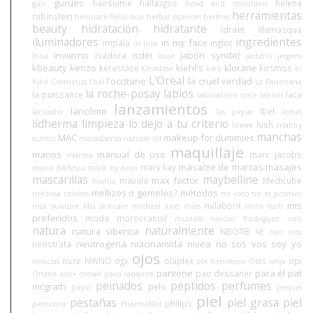
gurúes
hairssime
hallazgos
helena
guiv
head and shoulders
herramientas
rubinstein
heliocare
hello skin
herbal essences
hermes
beauty
hidratación
hidratante
idraet
illamasqua
iluminadores
ingredientes
in my face
impala
inglot
in love
invierno
isdin
jabón syndet
Isadora
Inoa
issue
jactan's
jergens
kbeauty
kenzo
kiehl's
klorane
kerastase
kosmos
Kérastase
kiko
kr
L'Oreal
l'occitane
la cruel verdad
Kylie Cosmetics
l'bel
La Pasionaria
la roche-posay
labios
la puissance
laca
laboratorio once
laborit
lanzamientos
lancôme
lbel
lancaster
las pepas
lemel
lidherma
limpieza
lo dejo a tu criterio
lush
loewe
mabby
manchas
MAC
makeup for dummies
autino
macadamia natural oil
maquillaje
manos
manual de uso
marc jacobs
mantra
masacre de marcas
masajes
mary kay
mario badescu
mark by avon
mascarillas
maybelline
max factor
mavala
Medicube
matrix
mellizos o gemelos?
métodos
medusa colores
mi voto no es positivo
mis
milaborit
mia skincare
Mía skincare
michael kors
mies
minx nails
preferidos
moda
moroccanoil
mustela
narciso Rodriguez
nars
natura
naturalmente
natura siberica
NBOTB
NE
nell ross
neutrogena
niacinamida
nivea
no sos vos soy yo
neostrata
ojos
nuxe
NWNO
ogx
olaplex
opi
noticias
ole henriksen
OMS
onyx
pantene
para él
pat
pao dessaner
Orlane
osis+
otowil
paco rabanne
peinados
péptidos
perfumes
mcgrath
pelo
payot
perpiel
piel
pestañas
piel grasa
piel
philips
perricone
PharmaMel