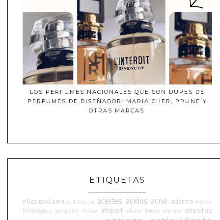
LOS PERFUMES NACIONALES QUE SON DUPES DE
PERFUMES DE DISEÑADOR: MARIA CHER, PRUNE Y
OTRAS MARCAS.
ETIQUETAS
aceites
ácidos
acné
#BesitoACerini
aderma
a
A-Derma
Adolfo
ampollas
alfaparf
Domínguez
aengland
Ahava
allure
almay
amope