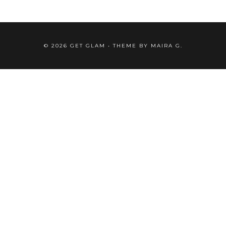
©
2026
GET GLAM
• THEME BY
MAIRA G.