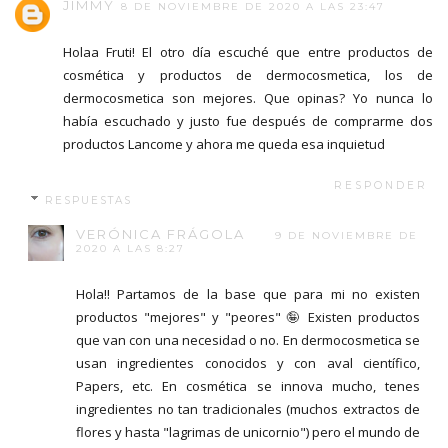
JIMMY
8 DE NOVIEMBRE DE 2020 A LAS 23:47
Holaa Fruti! El otro día escuché que entre productos de
cosmética y productos de dermocosmetica, los de
dermocosmetica son mejores. Que opinas? Yo nunca lo
había escuchado y justo fue después de comprarme dos
productos Lancome y ahora me queda esa inquietud
RESPONDER
RESPUESTAS
VERÓNICA FRÁGOLA
9 DE NOVIEMBRE DE
2020 A LAS 8:27
Hola!! Partamos de la base que para mi no existen
productos "mejores" y "peores" 🤪 Existen productos
que van con una necesidad o no. En dermocosmetica se
usan ingredientes conocidos y con aval científico,
Papers, etc. En cosmética se innova mucho, tenes
ingredientes no tan tradicionales (muchos extractos de
flores y hasta "lagrimas de unicornio") pero el mundo de