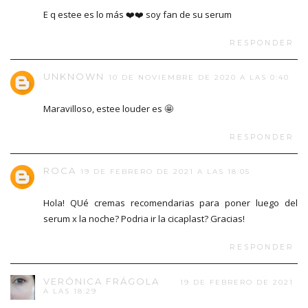
E q estee es lo más ❤️❤️ soy fan de su serum
RESPONDER
UNKNOWN
10 DE NOVIEMBRE DE 2020 A LAS 0:40
Maravilloso, estee louder es 🤩
RESPONDER
ROCA
19 DE FEBRERO DE 2021 A LAS 18:05
Hola! QUé cremas recomendarias para poner luego del
serum x la noche? Podria ir la cicaplast? Gracias!
RESPONDER
VERÓNICA FRÁGOLA
19 DE FEBRERO DE 2021
A LAS 18:29