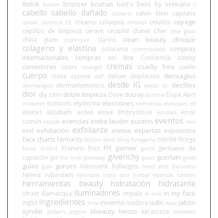
Boti-K
bronzer
brumas
burt's bees
by seelvana
breuer
c
cabello
cabello dañado
calvin klein
capilatis
cacharel
cepage
cc creams
celiaquía
celulitis
cavalli
caviahue
celimax
cepillos de limpieza
cerave
cetaphil
chanel
Cher
chia graal
clean beauty
clinique
china glaze
clarins
cicatricure.
colágeno y elastina
compras
colorama
commonlabs
internacionales
compras on line
coony
Conciencia
cremas
correctores
cruelty free
cosrx
cuello
covergirl
cuerpo
dermaglos
cutex
cyzone
deluxe
depilacion
ddf
desde IG
desfiles
dermoelementos
dermalogica
desde IG.
dior
diy
doble limpieza
Dove
ducray
Dupe Alert
DKNY
dumitié
elecciones
ecotools
efyderma
ecoderm
elementos esenciales
elf
elixires
elizabeth arden
elvive
Embryolisse
error
emolan
eventos
esencias
estée lauder
eucerin
común
escada
ewe
exfoliante
exfoliación
eximia
expertas
exposoma
exel
face charts
farmacity
fidelité
filorga
fascino
fendi
fenty
ferragamo
FYI
garnier
Framesi
frizz
germaine de
Foreo
forlle'd
gentil
givenchy
guerlain
capuccini
get the look
giveaway
gucci
guess
guías
gurúes
hairssime
hallazgos
guiv
head and shoulders
helena rubinstein
heliocare
hello skin
herbal essences
hermes
herramientas beauty
hidratación
hidratante
iluminadores
in my face
idraet
illamasqua
impala
in love
ingredientes
invierno
isdin
jabón
inglot
Isadora
Inoa
issue
syndet
kbeauty
kenzo
kerastase
jactan's
jergens
Kérastase