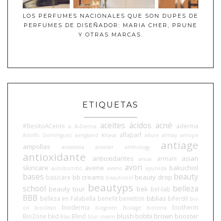
LOS PERFUMES NACIONALES QUE SON DUPES DE
PERFUMES DE DISEÑADOR: MARIA CHER, PRUNE
Y OTRAS MARCAS.
ETIQUETAS
aceites
ácidos
acné
#BesitoACerini
aderma
a
A-Derma
alfaparf
Adolfo Domínguez
aengland
Ahava
allure
almay
amope
antiage
ampollas
anastasia
ansolar
anthology
antioxidante
antioxidantes
asian
armani
anua
avon
skincare
avene
bakuchiol
autobombo
aveno
ayurvida
bases
beauty
bb creams
beauty drop
basicare
beauticool
beautyps
school
belleza
beauty tour
bek
bel-lab
BBB
biblias
belleza en Falabella
benefit
benetton
biferdil
bio
bioderma
biotherm
oil
bioclean
biogreen
Biolage
bioterra
blush
bobbi brown
booster
BioZone
bkd
Blind
Blas
blur cream