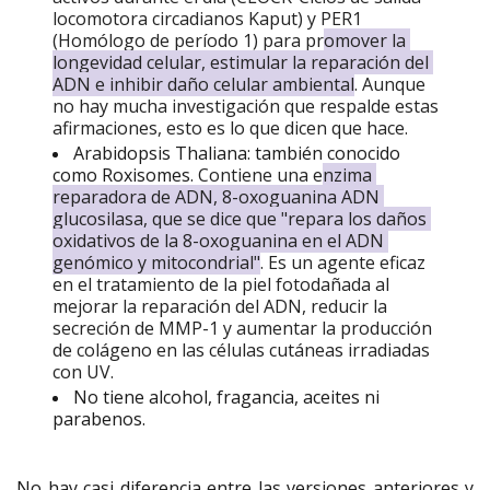
locomotora circadianos Kaput) y PER1 
(Homólogo de período 1) para pr
omover la 
longevidad celular, estimular la reparación del 
ADN e inhibir daño celular ambiental
. Aunque 
no hay mucha investigación que respalde estas 
afirmaciones, esto es lo que dicen que hace.
Arabidopsis Thaliana: también conocido
como Roxisomes.
Contiene una e
nzima 
reparadora de ADN, 8-oxoguanina ADN 
glucosilasa, que se dice que "repara los daños 
oxidativos de la 8-oxoguanina en el ADN 
genómico y mitocondrial"
. 
Es un agente eficaz 
en el tratamiento de la piel fotodañada al 
mejorar la reparación del ADN, reducir la 
secreción de MMP-1 y aumentar la producción 
de colágeno en las células cutáneas irradiadas 
con UV.
No tiene alcohol, fragancia, aceites ni
parabenos.
No hay casi diferencia entre las versiones anteriores y