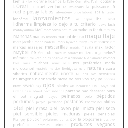
kiehl's
klorane
l'occitane
kosmos
kiko
kr
Kylie Cosmetics
l'bel
L'Oreal
la
la cruel verdad
la puissance
La Pasionaria
roche-posay
labios
laca
laboratorio once
laborit
lancaster
lanzamientos
lancôme
lbel
las pepas
lemel
lidherma
limpieza
lo dejo a tu criterio
lush
loewe
MAC
makeup for dummies
mabby autino
macadamia natural oil
maquillaje
manchas
manos
manual de uso
mantra
masacre de
marc jacobs
mary kay
mario badescu
mark by avon
mascarillas
marcas
masajes
max factor
mavala
matrix
maybelline
mellizos o gemelos?
Medicube
medusa colores
métodos
mi voto no es positivo
mia skincare
Mía skincare
michael
mis preferidos
milaborit
moda
kors
mies
minx nails
natura
natura
moroccanoil
mustela
narciso Rodriguez
nars
naturalmente
siberica
NBOTB
neostrata
NE
nell ross
neutrogena
niacinamida
nivea
no sos vos soy yo
noticias
ojos
nuxe
NWNO
ogx
olaplex
opi
ole henriksen
OMS
onyx
pantene
para
pao dessaner
Orlane
osis+
otowil
paco rabanne
peinados
péptidos
él
pat mcgrath
pelo
payot
perfumes
pestañas
philips
perpiel
perricone
PharmaMel
piel
piel grasa
piel joven
piel mixta
piel seca
piel sensible
pieles maduras
pieles sensibles
por la blogósfera
polución
Pitanguy
polysianes
ponds
positivo
productos veganos
prebióticos
primer
premios