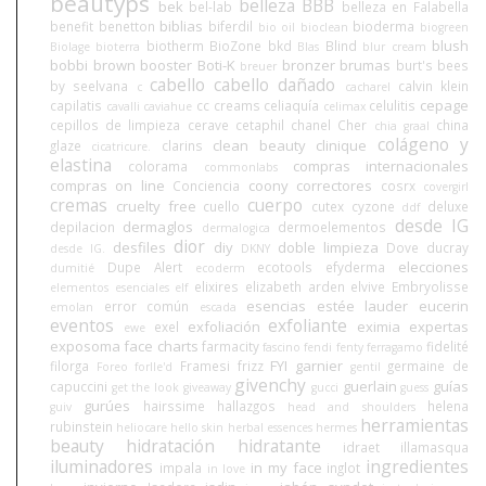
beautyps
belleza BBB
bek
bel-lab
belleza en Falabella
biblias
benefit
benetton
biferdil
bioderma
bio oil
bioclean
biogreen
blush
biotherm
BioZone
bkd
Blind
Biolage
bioterra
Blas
blur cream
bobbi brown
booster
Boti-K
bronzer
brumas
burt's bees
breuer
cabello
cabello dañado
by seelvana
calvin klein
c
cacharel
cepage
capilatis
cc creams
celiaquía
celulitis
cavalli
caviahue
celimax
cepillos de limpieza
cerave
cetaphil
chanel
Cher
china
chia graal
colágeno y
clean beauty
clinique
glaze
clarins
cicatricure.
elastina
compras internacionales
colorama
commonlabs
compras on line
coony
correctores
Conciencia
cosrx
covergirl
cremas
cuerpo
cruelty free
cuello
cutex
cyzone
deluxe
ddf
desde IG
dermaglos
depilacion
dermoelementos
dermalogica
dior
desfiles
diy
doble limpieza
Dove
ducray
desde IG.
DKNY
elecciones
Dupe Alert
ecotools
efyderma
dumitié
ecoderm
elixires
elizabeth arden
elvive
Embryolisse
elementos esenciales
elf
esencias
estée lauder
eucerin
error común
emolan
escada
eventos
exfoliante
exfoliación
eximia
expertas
exel
ewe
exposoma
face charts
farmacity
fidelité
fascino
fendi
fenty
ferragamo
FYI
garnier
filorga
Framesi
frizz
germaine de
Foreo
forlle'd
gentil
givenchy
guerlain
guías
capuccini
get the look
giveaway
gucci
guess
gurúes
hairssime
hallazgos
helena
guiv
head and shoulders
herramientas
rubinstein
heliocare
hello skin
herbal essences
hermes
beauty
hidratación
hidratante
idraet
illamasqua
iluminadores
ingredientes
in my face
impala
inglot
in love