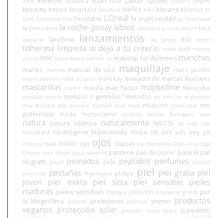
invierno
isdin
jabón syndet
Isadora
Inoa
issue
jactan's
jergens
kbeauty
kenzo
kiehl's
klorane
kerastase
kosmos
Kérastase
kiko
kr
L'Oreal
l'occitane
la cruel verdad
Kylie Cosmetics
l'bel
La Pasionaria
la roche-posay
labios
la puissance
laca
laboratorio once
laborit
lanzamientos
lancôme
lbel
lancaster
las pepas
lemel
lidherma
limpieza
lo dejo a tu criterio
lush
loewe
mabby
manchas
MAC
makeup for dummies
autino
macadamia natural oil
maquillaje
manos
manual de uso
marc jacobs
mantra
masacre de marcas
masajes
mary kay
mario badescu
mark by avon
mascarillas
maybelline
max factor
mavala
Medicube
matrix
mellizos o gemelos?
métodos
medusa colores
mi voto no es positivo
mis
milaborit
mia skincare
Mía skincare
michael kors
mies
minx nails
preferidos
moda
moroccanoil
mustela
narciso Rodriguez
nars
natura
naturalmente
natura siberica
NBOTB
NE
nell ross
neutrogena
niacinamida
nivea
no sos vos soy yo
neostrata
ojos
nuxe
NWNO
ogx
olaplex
opi
noticias
ole henriksen
OMS
onyx
pantene
para él
pat
pao dessaner
Orlane
osis+
otowil
paco rabanne
peinados
péptidos
perfumes
mcgrath
pelo
payot
perpiel
piel
pestañas
piel grasa
piel
philips
perricone
PharmaMel
joven
piel mixta
piel seca
piel sensible
pieles
maduras
pieles sensibles
por
polución
Pitanguy
polysianes
ponds
productos
la blogósfera
prebióticos
primer
positivo
premios
veganos
protección solar
purederm
proyecto auras
pupa