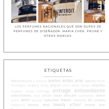
LOS PERFUMES NACIONALES QUE SON DUPES DE
PERFUMES DE DISEÑADOR: MARIA CHER, PRUNE Y
OTRAS MARCAS.
ETIQUETAS
aceites
ácidos
acné
#BesitoACerini
aderma
a
A-Derma
Adolfo
ampollas
alfaparf
Domínguez
aengland
Ahava
allure
almay
amope
antiage
antioxidante
anastasia
ansolar
anthology
antioxidantes
asian skincare
avene
armani
anua
autobombo
avon
bases
bakuchiol
bb creams
basicare
aveno
ayurvida
beauty school
beauty drop
beauty tour
beauticool