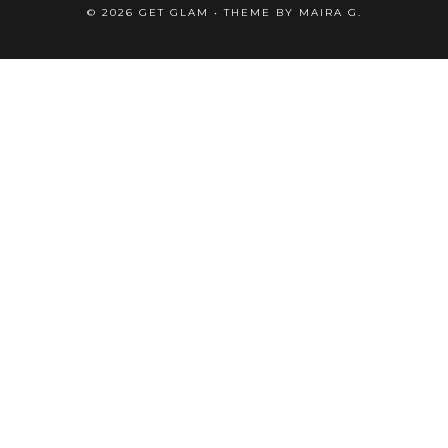
©
2026
GET GLAM
• THEME BY
MAIRA G.