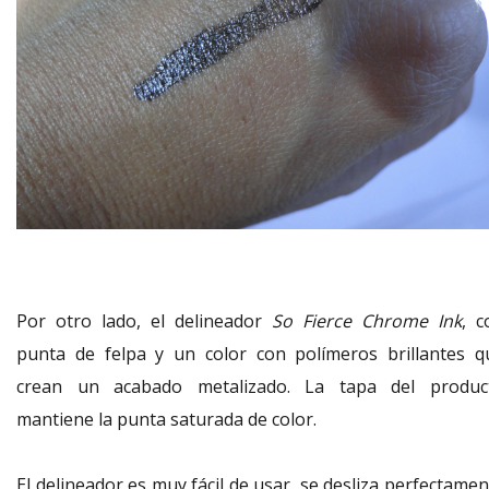
Por otro lado, el delineador
So Fierce Chrome Ink
, c
punta de felpa y un color con polímeros brillantes q
crean un acabado metalizado. La tapa del produc
mantiene la punta saturada de color.
El delineador es muy fácil de usar, se desliza perfectame