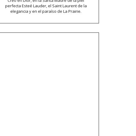
Creo en Dior, en la Santa Madre de la piel
perfecta Esteé Lauder, el Saint Laurent de la
elegancia y en el paraíso de La Prairie.