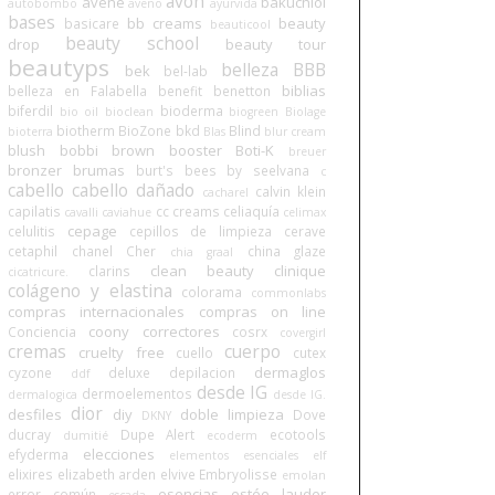
avon
avene
bakuchiol
autobombo
aveno
ayurvida
bases
bb creams
beauty
basicare
beauticool
beauty school
drop
beauty tour
beautyps
belleza BBB
bek
bel-lab
biblias
belleza en Falabella
benefit
benetton
biferdil
bioderma
bio oil
bioclean
biogreen
Biolage
biotherm
BioZone
bkd
Blind
bioterra
Blas
blur cream
blush
bobbi brown
booster
Boti-K
breuer
bronzer
brumas
burt's bees
by seelvana
c
cabello
cabello dañado
calvin klein
cacharel
capilatis
cc creams
celiaquía
cavalli
caviahue
celimax
cepage
celulitis
cepillos de limpieza
cerave
cetaphil
chanel
Cher
china glaze
chia graal
clean beauty
clinique
clarins
cicatricure.
colágeno y elastina
colorama
commonlabs
compras internacionales
compras on line
coony
correctores
Conciencia
cosrx
covergirl
cremas
cuerpo
cruelty free
cuello
cutex
dermaglos
cyzone
deluxe
depilacion
ddf
desde IG
dermoelementos
dermalogica
desde IG.
dior
desfiles
diy
doble limpieza
Dove
DKNY
ducray
Dupe Alert
ecotools
dumitié
ecoderm
elecciones
efyderma
elementos esenciales
elf
elixires
elizabeth arden
elvive
Embryolisse
emolan
esencias
estée lauder
error común