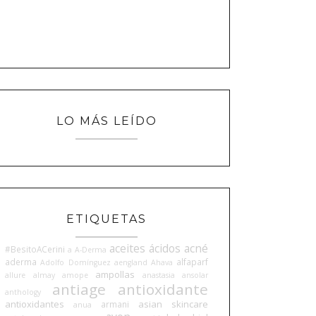
LO MÁS LEÍDO
ETIQUETAS
aceites
ácidos
acné
#BesitoACerini
a
A-Derma
aderma
alfaparf
Adolfo Domínguez
aengland
Ahava
ampollas
allure
almay
amope
anastasia
ansolar
antiage
antioxidante
anthology
antioxidantes
asian skincare
armani
anua