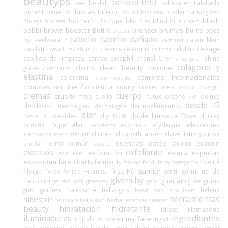
beautyps
belleza BBB
bek
bel-lab
belleza en Falabella
biblias
benefit
benetton
biferdil
bioderma
bio oil
bioclean
biogreen
blush
biotherm
BioZone
bkd
Blind
Biolage
bioterra
Blas
blur cream
bobbi brown
booster
Boti-K
bronzer
brumas
burt's bees
breuer
cabello
cabello dañado
by seelvana
calvin klein
c
cacharel
cepage
capilatis
cc creams
celiaquía
celulitis
cavalli
caviahue
celimax
cepillos de limpieza
cerave
cetaphil
chanel
Cher
china
chia graal
colágeno y
clean beauty
clinique
glaze
clarins
cicatricure.
elastina
compras internacionales
colorama
commonlabs
compras on line
coony
correctores
Conciencia
cosrx
covergirl
cremas
cuerpo
cruelty free
cuello
cutex
cyzone
deluxe
ddf
desde IG
dermaglos
depilacion
dermoelementos
dermalogica
dior
desfiles
diy
doble limpieza
Dove
ducray
desde IG.
DKNY
elecciones
Dupe Alert
ecotools
efyderma
dumitié
ecoderm
elixires
elizabeth arden
elvive
Embryolisse
elementos esenciales
elf
esencias
estée lauder
eucerin
error común
emolan
escada
eventos
exfoliante
exfoliación
eximia
expertas
exel
ewe
exposoma
face charts
farmacity
fidelité
fascino
fendi
fenty
ferragamo
FYI
garnier
filorga
Framesi
frizz
germaine de
Foreo
forlle'd
gentil
givenchy
guerlain
guías
capuccini
get the look
giveaway
gucci
guess
gurúes
hairssime
hallazgos
helena
guiv
head and shoulders
herramientas
rubinstein
heliocare
hello skin
herbal essences
hermes
beauty
hidratación
hidratante
idraet
illamasqua
iluminadores
ingredientes
in my face
impala
inglot
in love
invierno
isdin
jabón syndet
Isadora