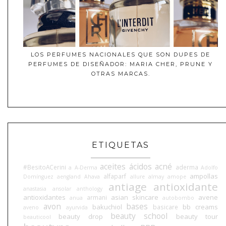
LOS PERFUMES NACIONALES QUE SON DUPES DE
PERFUMES DE DISEÑADOR: MARIA CHER, PRUNE Y
OTRAS MARCAS.
ETIQUETAS
aceites
ácidos
acné
#BesitoACerini
aderma
a
A-Derma
Adolfo
ampollas
alfaparf
Domínguez
aengland
Ahava
allure
almay
amope
antiage
antioxidante
anastasia
ansolar
anthology
antioxidantes
asian skincare
avene
armani
anua
autobombo
avon
bases
bakuchiol
bb creams
basicare
aveno
ayurvida
beauty school
beauty drop
beauty tour
beauticool