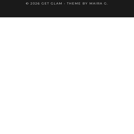
©
2026
GET GLAM
• THEME BY
MAIRA G.