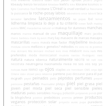
Inoa
issue
jactan's
jergens
kbeauty
kenzo
kiehl's
klorane
kerastase
kosmos
Kérastase
kiko
kr
L'Oreal
l'occitane
la cruel verdad
Kylie Cosmetics
l'bel
La Pasionaria
la roche-posay
labios
la puissance
laca
laboratorio once
laborit
lanzamientos
lancôme
lbel
lancaster
las pepas
lemel
lidherma
limpieza
lo dejo a tu criterio
lush
loewe
mabby
manchas
MAC
makeup for dummies
autino
macadamia natural oil
maquillaje
manos
manual de uso
marc jacobs
mantra
masacre de marcas
masajes
mary kay
mario badescu
mark by avon
mascarillas
maybelline
max factor
mavala
Medicube
matrix
mellizos o gemelos?
métodos
medusa colores
mi voto no es positivo
mis
milaborit
mia skincare
Mía skincare
michael kors
mies
minx nails
preferidos
moda
moroccanoil
mustela
narciso Rodriguez
nars
natura
naturalmente
natura siberica
NBOTB
NE
nell ross
neutrogena
niacinamida
nivea
no sos vos soy yo
neostrata
ojos
nuxe
NWNO
ogx
olaplex
opi
noticias
ole henriksen
OMS
onyx
pantene
para él
pat
pao dessaner
Orlane
osis+
otowil
paco rabanne
peinados
péptidos
perfumes
mcgrath
pelo
payot
perpiel
piel
pestañas
piel grasa
piel
philips
perricone
PharmaMel
joven
piel mixta
piel seca
piel sensible
pieles
maduras
pieles sensibles
por
polución
Pitanguy
polysianes
ponds
productos
la blogósfera
prebióticos
primer
positivo
premios
veganos
protección solar
purederm
proyecto auras
pupa