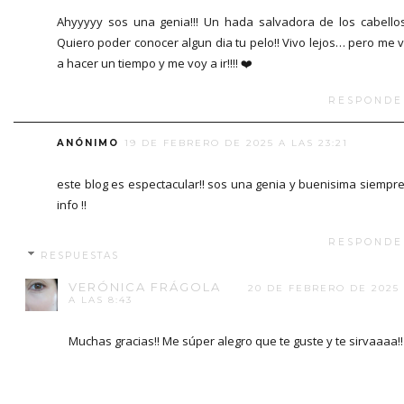
Ahyyyyy sos una genia!!! Un hada salvadora de los cabellos!
Quiero poder conocer algun dia tu pelo!! Vivo lejos… pero me 
a hacer un tiempo y me voy a ir!!!! ❤️
RESPONDE
ANÓNIMO
19 DE FEBRERO DE 2025 A LAS 23:21
este blog es espectacular!! sos una genia y buenisima siempre
info !!
RESPONDE
RESPUESTAS
VERÓNICA FRÁGOLA
20 DE FEBRERO DE 2025
A LAS 8:43
Muchas gracias!! Me súper alegro que te guste y te sirvaaaa!!