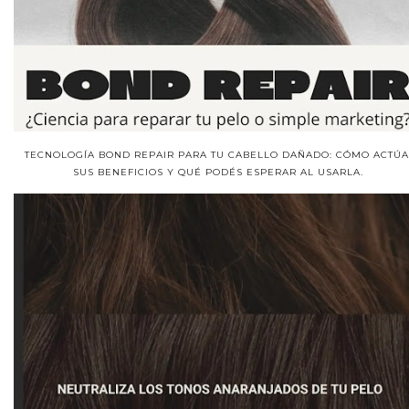
TECNOLOGÍA BOND REPAIR PARA TU CABELLO DAÑADO: CÓMO ACTÚA
SUS BENEFICIOS Y QUÉ PODÉS ESPERAR AL USARLA.