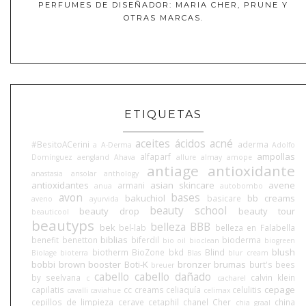
PERFUMES DE DISEÑADOR: MARIA CHER, PRUNE Y
OTRAS MARCAS.
ETIQUETAS
aceites
ácidos
acné
#BesitoACerini
aderma
a
A-Derma
Adolfo
ampollas
alfaparf
Domínguez
aengland
Ahava
allure
almay
amope
antiage
antioxidante
anastasia
ansolar
anthology
antioxidantes
asian skincare
avene
armani
anua
autobombo
avon
bases
bakuchiol
bb creams
basicare
aveno
ayurvida
beauty school
beauty drop
beauty tour
beauticool
beautyps
belleza BBB
bek
bel-lab
belleza en Falabella
biblias
benefit
benetton
biferdil
bioderma
bio oil
bioclean
biogreen
blush
biotherm
BioZone
bkd
Blind
Biolage
bioterra
Blas
blur cream
bobbi brown
booster
Boti-K
bronzer
brumas
burt's bees
breuer
cabello
cabello dañado
by seelvana
calvin klein
c
cacharel
cepage
capilatis
cc creams
celiaquía
celulitis
cavalli
caviahue
celimax
cepillos de limpieza
cerave
cetaphil
chanel
Cher
china
chia graal