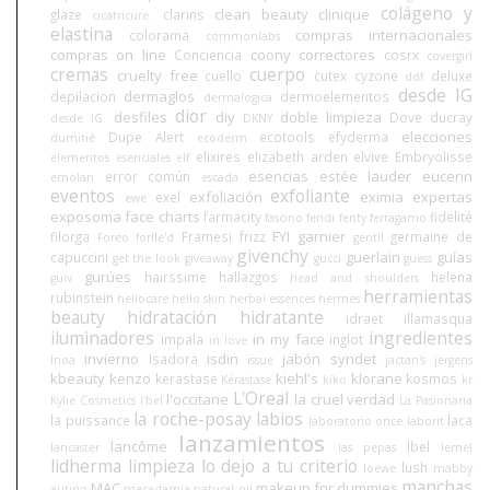
colágeno y
clean beauty
clinique
glaze
clarins
cicatricure.
elastina
compras internacionales
colorama
commonlabs
compras on line
coony
correctores
Conciencia
cosrx
covergirl
cremas
cuerpo
cruelty free
cuello
cutex
cyzone
deluxe
ddf
desde IG
dermaglos
depilacion
dermoelementos
dermalogica
dior
desfiles
diy
doble limpieza
Dove
ducray
desde IG.
DKNY
elecciones
Dupe Alert
ecotools
efyderma
dumitié
ecoderm
elixires
elizabeth arden
elvive
Embryolisse
elementos esenciales
elf
esencias
estée lauder
eucerin
error común
emolan
escada
eventos
exfoliante
exfoliación
eximia
expertas
exel
ewe
exposoma
face charts
farmacity
fidelité
fascino
fendi
fenty
ferragamo
FYI
garnier
filorga
Framesi
frizz
germaine de
Foreo
forlle'd
gentil
givenchy
guerlain
guías
capuccini
get the look
giveaway
gucci
guess
gurúes
hairssime
hallazgos
helena
guiv
head and shoulders
herramientas
rubinstein
heliocare
hello skin
herbal essences
hermes
beauty
hidratación
hidratante
idraet
illamasqua
iluminadores
ingredientes
in my face
impala
inglot
in love
invierno
isdin
jabón syndet
Isadora
Inoa
issue
jactan's
jergens
kbeauty
kenzo
kiehl's
klorane
kerastase
kosmos
Kérastase
kiko
kr
L'Oreal
l'occitane
la cruel verdad
Kylie Cosmetics
l'bel
La Pasionaria
la roche-posay
labios
la puissance
laca
laboratorio once
laborit
lanzamientos
lancôme
lbel
lancaster
las pepas
lemel
lidherma
limpieza
lo dejo a tu criterio
lush
loewe
mabby
manchas
MAC
makeup for dummies
autino
macadamia natural oil