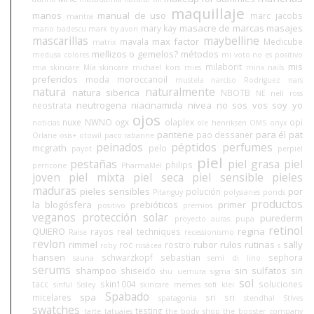
maquillaje
manos
manual de uso
marc jacobs
mantra
masacre de marcas
masajes
mary kay
mario badescu
mark by avon
mascarillas
maybelline
max factor
mavala
Medicube
matrix
mellizos o gemelos?
métodos
medusa colores
mi voto no es positivo
mis
milaborit
mia skincare
Mía skincare
michael kors
mies
minx nails
preferidos
moda
moroccanoil
mustela
narciso Rodriguez
nars
natura
naturalmente
natura siberica
NBOTB
NE
nell ross
neutrogena
niacinamida
nivea
no sos vos soy yo
neostrata
ojos
nuxe
NWNO
ogx
olaplex
opi
noticias
ole henriksen
OMS
onyx
pantene
para él
pat
pao dessaner
Orlane
osis+
otowil
paco rabanne
peinados
péptidos
perfumes
mcgrath
pelo
payot
perpiel
piel
pestañas
piel grasa
piel
philips
perricone
PharmaMel
joven
piel mixta
piel seca
piel sensible
pieles
maduras
pieles sensibles
por
polución
Pitanguy
polysianes
ponds
productos
la blogósfera
prebióticos
primer
positivo
premios
veganos
protección solar
purederm
proyecto auras
pupa
retinol
QUIERO
regina
rayos
real techniques
Raise
recessionismo
revlon
rimmel
rubor
rulos
rutinas
sally
roc
rostro
roby
rosácea
s
hansen
schwarzkopf
sebastian
sephora
sauna
semi di lino
serums
shampoo
sin sulfatos
shiseido
sin
shu uemura
sigma
sol
tacc
skin1004
soluciones
sinful
Sisley
skincare memes
sofí klei
Spabado
spa
micelares
sri sri
spatagonia
stendhal
StIves
swatches
testing
tarte
tatuajes
the body shop
the booster company