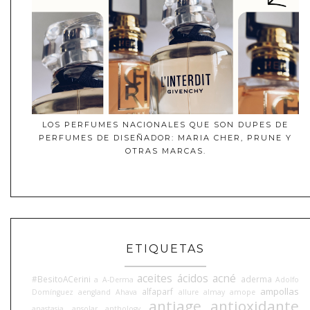
LOS PERFUMES NACIONALES QUE SON DUPES DE
PERFUMES DE DISEÑADOR: MARIA CHER, PRUNE Y
OTRAS MARCAS.
ETIQUETAS
aceites
ácidos
acné
#BesitoACerini
aderma
a
A-Derma
Adolfo
ampollas
alfaparf
Domínguez
aengland
Ahava
allure
almay
amope
antiage
antioxidante
anastasia
ansolar
anthology