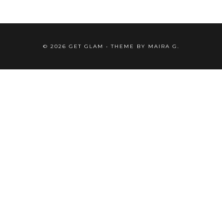
©
2026
GET GLAM
• THEME BY
MAIRA G.