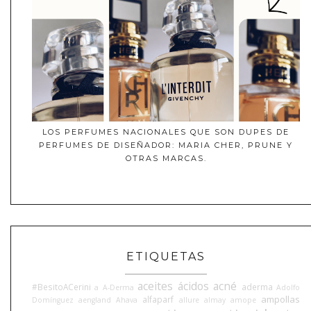
LOS PERFUMES NACIONALES QUE SON DUPES DE
PERFUMES DE DISEÑADOR: MARIA CHER, PRUNE Y
OTRAS MARCAS.
ETIQUETAS
aceites
ácidos
acné
#BesitoACerini
aderma
a
A-Derma
Adolfo
ampollas
alfaparf
Domínguez
aengland
Ahava
allure
almay
amope