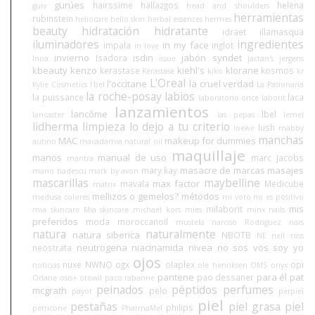
gurúes
hairssime
hallazgos
helena
guiv
head and shoulders
herramientas
rubinstein
heliocare
hello skin
herbal essences
hermes
beauty
hidratación
hidratante
idraet
illamasqua
iluminadores
ingredientes
in my face
impala
inglot
in love
invierno
isdin
jabón syndet
Isadora
Inoa
issue
jactan's
jergens
kbeauty
kenzo
kiehl's
klorane
kerastase
kosmos
Kérastase
kiko
kr
L'Oreal
l'occitane
la cruel verdad
Kylie Cosmetics
l'bel
La Pasionaria
la roche-posay
labios
la puissance
laca
laboratorio once
laborit
lanzamientos
lancôme
lbel
lancaster
las pepas
lemel
lidherma
limpieza
lo dejo a tu criterio
lush
loewe
mabby
manchas
MAC
makeup for dummies
autino
macadamia natural oil
maquillaje
manos
manual de uso
marc jacobs
mantra
masacre de marcas
masajes
mary kay
mario badescu
mark by avon
mascarillas
maybelline
max factor
mavala
Medicube
matrix
mellizos o gemelos?
métodos
medusa colores
mi voto no es positivo
mis
milaborit
mia skincare
Mía skincare
michael kors
mies
minx nails
preferidos
moda
moroccanoil
mustela
narciso Rodriguez
nars
natura
naturalmente
natura siberica
NBOTB
NE
nell ross
neutrogena
niacinamida
nivea
no sos vos soy yo
neostrata
ojos
nuxe
NWNO
ogx
olaplex
opi
noticias
ole henriksen
OMS
onyx
pantene
para él
pat
pao dessaner
Orlane
osis+
otowil
paco rabanne
peinados
péptidos
perfumes
mcgrath
pelo
payot
perpiel
piel
pestañas
piel grasa
piel
philips
perricone
PharmaMel