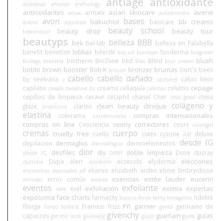
antiage
antioxidante
anastasia
ansolar
anthology
antioxidantes
asian skincare
avene
armani
anua
autobombo
avon
bases
bakuchiol
bb creams
basicare
aveno
ayurvida
beauty school
beauty drop
beauty tour
beauticool
beautyps
belleza BBB
bek
bel-lab
belleza en Falabella
biblias
benefit
benetton
biferdil
bioderma
bio oil
bioclean
biogreen
blush
biotherm
BioZone
bkd
Blind
Biolage
bioterra
Blas
blur cream
bobbi brown
booster
Boti-K
bronzer
brumas
burt's bees
breuer
cabello
cabello dañado
by seelvana
calvin klein
c
cacharel
cepage
capilatis
cc creams
celiaquía
celulitis
cavalli
caviahue
celimax
cepillos de limpieza
cerave
cetaphil
chanel
Cher
china
chia graal
colágeno y
clean beauty
clinique
glaze
clarins
cicatricure.
elastina
compras internacionales
colorama
commonlabs
compras on line
coony
correctores
Conciencia
cosrx
covergirl
cremas
cuerpo
cruelty free
cuello
cutex
cyzone
deluxe
ddf
desde IG
dermaglos
depilacion
dermoelementos
dermalogica
dior
desfiles
diy
doble limpieza
Dove
ducray
desde IG.
DKNY
elecciones
Dupe Alert
ecotools
efyderma
dumitié
ecoderm
elixires
elizabeth arden
elvive
Embryolisse
elementos esenciales
elf
esencias
estée lauder
eucerin
error común
emolan
escada
eventos
exfoliante
exfoliación
eximia
expertas
exel
ewe
exposoma
face charts
farmacity
fidelité
fascino
fendi
fenty
ferragamo
FYI
garnier
filorga
Framesi
frizz
germaine de
Foreo
forlle'd
gentil
givenchy
guerlain
guías
capuccini
get the look
giveaway
gucci
guess