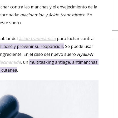
char contra las manchas y el envejecimiento de la
comprobada:
niacinamida y ácido tranexámico
. En
este suero.
ablar del
ácido tranexámico
para luchar contra
el acné y prevenir su reaparición.
Se puede usar
ingrediente. En el caso del nuevo suero
Hyalu-N
iacinamida
, un
multitasking antiage, antimanchas,
a cutánea
.