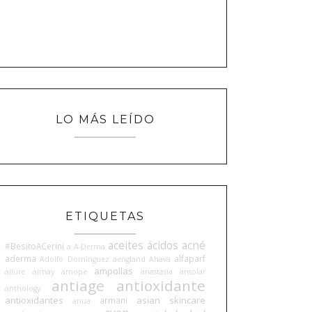
LO MÁS LEÍDO
ETIQUETAS
aceites
ácidos
acné
#BesitoACerini
a
A-Derma
aderma
alfaparf
Adolfo Domínguez
aengland
Ahava
ampollas
allure
almay
amope
anastasia
ansolar
antiage
antioxidante
anthology
antioxidantes
asian skincare
armani
anua