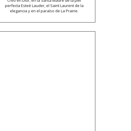
Creo en Dior, en la Santa Madre de la piel
perfecta Esteé Lauder, el Saint Laurent de la
elegancia y en el paraíso de La Prairie.