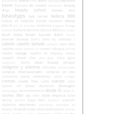
avon
avene
bakuchiol
autobombo
aveno
ayurvida
bases
bb creams
beauty
basicare
beauticool
beauty school
drop
beauty tour
beautyps
belleza BBB
bek
bel-lab
biblias
belleza en Falabella
benefit
benetton
biferdil
bioderma
bio oil
bioclean
biogreen
Biolage
biotherm
BioZone
bkd
Blind
bioterra
Blas
blur cream
blush
bobbi brown
booster
Boti-K
breuer
bronzer
brumas
burt's bees
by seelvana
c
cabello
cabello dañado
calvin klein
cacharel
capilatis
cc creams
celiaquía
cavalli
caviahue
celimax
cepage
celulitis
cepillos de limpieza
cerave
cetaphil
chanel
Cher
china glaze
chia graal
clean beauty
clinique
clarins
cicatricure.
colágeno y elastina
colorama
commonlabs
compras internacionales
compras on line
coony
correctores
Conciencia
cosrx
covergirl
cremas
cuerpo
cruelty free
cuello
cutex
dermaglos
cyzone
deluxe
depilacion
ddf
desde IG
dermoelementos
dermalogica
desde IG.
dior
desfiles
diy
doble limpieza
Dove
DKNY
ducray
Dupe Alert
ecotools
dumitié
ecoderm
elecciones
efyderma
elementos esenciales
elf
elixires
elizabeth arden
elvive
Embryolisse
emolan
esencias
estée lauder
error común